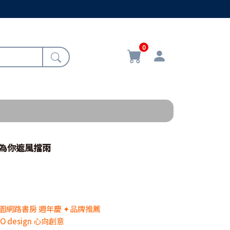
0
畫-為你遮風擋雨
 校園網路書房 週年慶 ✦品牌推薦
OO design 心向創意