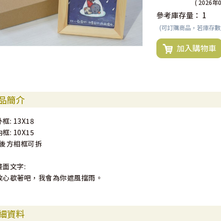
( 2026年
參考庫存量：
1
(可訂購商品，若庫存
加入購物車
品簡介
框: 13X18
框: 10X15
*後方相框可拆
畫面文字:
放心歇著吧，我會為你遮風擋雨。
細資料