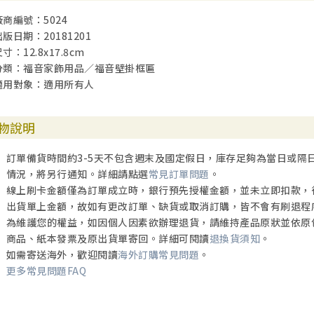
廠商編號：5024
出版日期：20181201
寸：12.8x17.8cm
分類：福音家飾用品／福音壁掛框匾
適用對象：適用所有人
物說明
訂單備貨時間約3-5天不包含週末及國定假日，庫存足夠為當日或隔
情況，將另行通知。詳細請點選
常見訂單問題
。
線上刷卡金額僅為訂單成立時，銀行預先授權金額，並未立即扣款，
出貨單上金額，故如有更改訂單、缺貨或取消訂購，皆不會有刷退程
為維護您的權益，如因個人因素欲辦理退貨，請維持產品原狀並依原
商品、紙本發票及原出貨單寄回。詳細可閱讀
退換貨須知
。
如需寄送海外，歡迎閱讀
海外訂購常見問題
。
更多常見問題FAQ