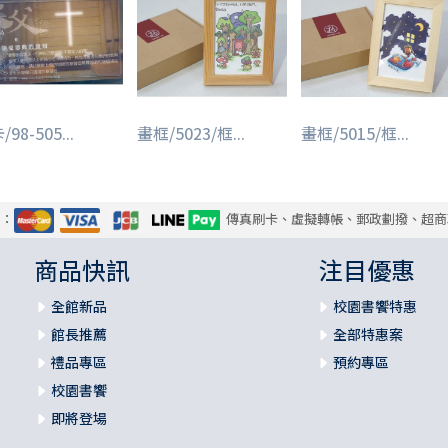
98-505...
畫框/5023/框...
畫框/5015/框...
式：
傳真刷卡、虛擬轉帳、郵政劃撥、超商
商品快訊
注目優惠
全館新品
校園書饗特惠
館長推薦
全部特惠案
禮品專區
預約專區
校園書饗
即將登場