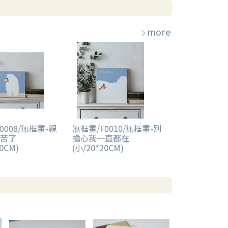
more
0008/無框畫-親
無框畫/F0010/無框畫-別
苦了
擔心我一直都在
20CM)
(小/20*20CM)