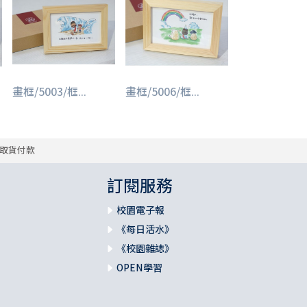
畫框/5003/框...
畫框/5006/框...
取貨付款
訂閱服務
校園電子報
《每日活水》
《校園雜誌》
OPEN學習