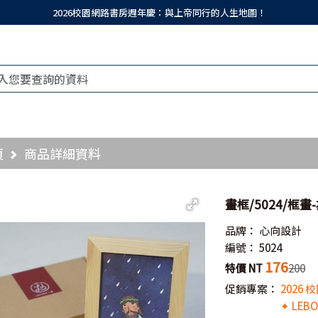
2026校園網路書房週年慶：與上帝同行的人生地圖！
頁
商品詳細資料
畫框/5024/框
品牌：
心向設計
編號：
5024
176
特價 NT
200
促銷專案：
2026
✦ LEB