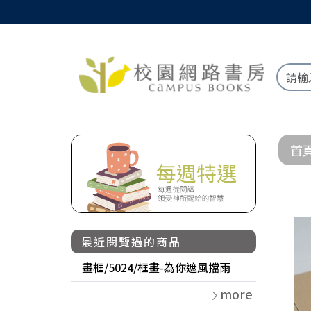
首
最近閱覽過的商品
畫框/5024/框畫-為你遮風擋雨
more