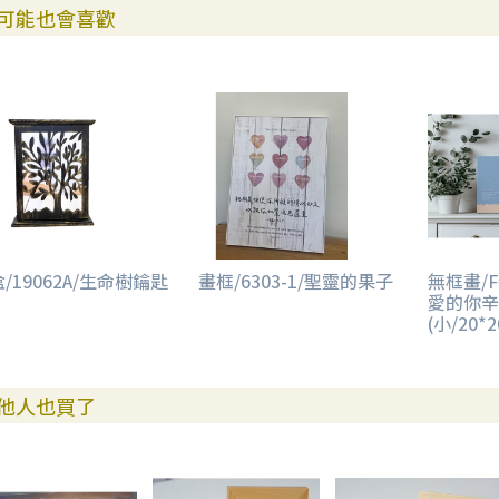
可能也會喜歡
/19062A/生命樹鑰匙
畫框/6303-1/聖靈的果子
無框畫/F
愛的你辛
(小/20*
他人也買了