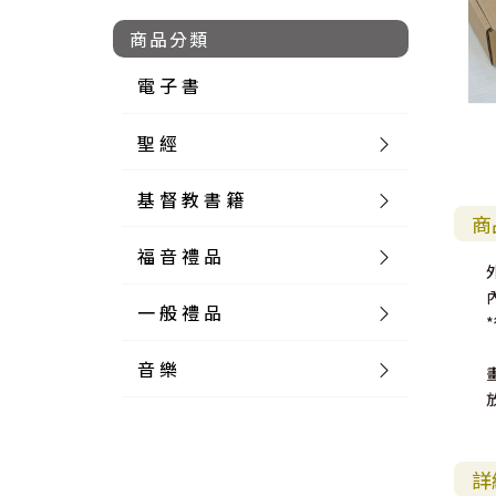
商品分類
電 子 書
聖 經
基 督 教 書 籍
新 舊 約 聖 經
商
福 音 禮 品
簡 體 聖 經
聖 經 論 叢
和 合 本
外
內
一 般 禮 品
英 文 聖 經
神 學 類
福 音 飾 品 配 件
和 合 本 標 點
參 考 書 工 具 書
音 樂
外 文 聖 經
實 踐 神 學
福 音 家 飾 用 品
一 般 卡 片
新 標 點 和 合 本
K J V
摩 西 五 經
系 統 神 學
福 音 項 鍊
讀 經 法
中 外 文 聖 經
教 會 歷 史
福 音 生 活 雜 貨
一 般 文 具
詩 本 樂 譜
和 合 本 修 訂 版
E S V
歷 史 書
神 、 創 造
宣 教 差 傳
福 音 耳 環 / 耳 夾
福 音 桌 飾 品
萬 用 卡
釋 經 法
創 世 記
詳
註 釋 本 聖 經
生 命 造 就
福 音 食 器 廚 房
食 器 廚 房
C D
現 代 中 文 譯 本
G N B
和 合 本 / N I V
舊 約 註 釋
基 督
社 會 參 與
歷 史
福 音 手 環 / 手 鍊
福 音 布 軸 掛 畫
福 音 服 飾 布 品
貼 紙
日 記 . 筆 記
音 樂 叢 書
聖 經 概 論
出 埃 及 記
約 書 亞 記