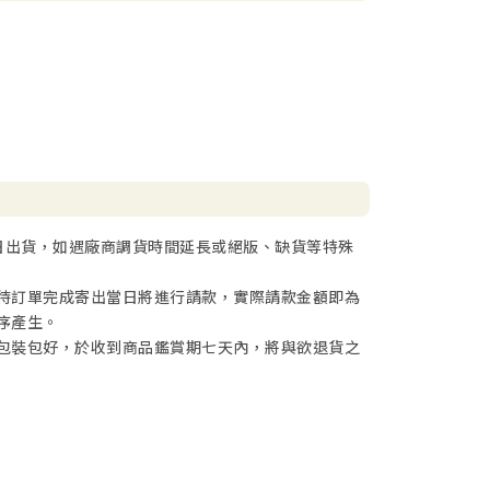
日出貨，如遇廠商調貨時間延長或絕版、缺貨等特殊
待訂單完成寄出當日將進行請款，實際請款金額即為
序產生。
包裝包好，於收到商品鑑賞期七天內，將與欲退貨之