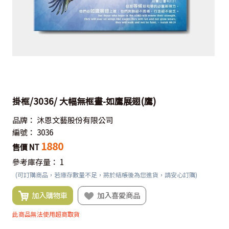
掛框/3036/ 大幅無框畫-如鷹展翅(鷹)
品牌：
沐恩文藝股份有限公司
編號：
3036
1880
售價 NT
參考庫存量：
1
(可訂購商品，若庫存數量不足，將於結帳後為您進貨，請安心訂購)
加入購物車
加入喜愛商品
此商品無法使用超商取貨