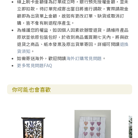
線上刷卡金額僅為訂單成立時，銀行預先授權金額，並未
立即扣款，待訂單完成寄出當日將進行請款，實際請款金
額即為出貨單上金額，故如有更改訂單、缺貨或取消訂
購，皆不會有刷退程序產生。
為維護您的權益，如因個人因素欲辦理退貨，請維持產品
原狀並依原包裝包好，於收到商品鑑賞期七天內，將與欲
退貨之商品、紙本發票及原出貨單寄回。詳細可閱讀
退換
貨須知
。
如需寄送海外，歡迎閱讀
海外訂購常見問題
。
更多常見問題FAQ
你可能也會喜歡