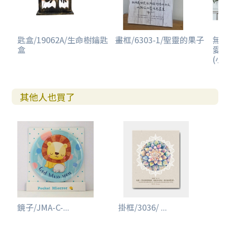
匙盒/19062A/生命樹鑰匙
畫框/6303-1/聖靈的果子
無框
盒
愛
(小/
其他人也買了
鏡子/JMA-C-...
掛框/3036/ ...