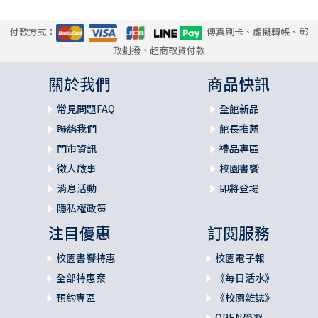
付款方式：
傳真刷卡、虛擬轉帳、郵
政劃撥、超商取貨付款
關於我們
商品快訊
常見問題FAQ
全館新品
聯絡我們
館長推薦
門市資訊
禮品專區
徵人啟事
校園書饗
消息活動
即將登場
隱私權政策
注目優惠
訂閱服務
校園書饗特惠
校園電子報
全部特惠案
《每日活水》
預約專區
《校園雜誌》
OPEN學習