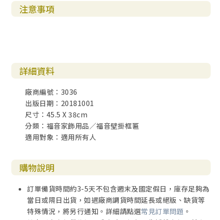
注意事項
詳細資料
廠商編號：3036
出版日期：20181001
尺寸：45.5 X 38cm
分類：福音家飾用品／福音壁掛框匾
適用對象：適用所有人
購物說明
訂單備貨時間約3-5天不包含週末及國定假日，庫存足夠為
當日或隔日出貨，如遇廠商調貨時間延長或絕版、缺貨等
特殊情況，將另行通知。詳細請點選
常見訂單問題
。