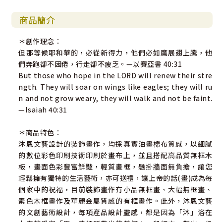
商品簡介
＊創作理念：
但那等候耶和華的，必從新得力，他們必如鷹展翅上騰，他
們奔跑卻不困倦，行走卻不疲乏。—以賽亞書 40:31
But those who hope in the LORD will renew their stre
ngth. They will soar on wings like eagles; they will ru
n and not grow weary, they will walk and not be faint.
—Isaiah 40:31
＊商品特色：
沐恩文藝設計的裝飾畫作，均採真實油畫棉布質感，以細膩
的數位彩色印刷技術印刷於畫布上，並且搭配高品質無框木
板，畫面色彩豐富鮮豔，輕質畫框，懸掛牆面無負擔，讓您
輕鬆擁有獨特的生活藝術，亦可送禮，讓上帝的話(畫)成為每
個家中的祝福，目前裝飾畫作有小品無框畫、大幅無框畫、
素色木框畫作及華麗金屬質感的有框畫作。此外，沐恩文藝
的文創藝術設計，每項產品設計靈感，都是因為「沐」浴在