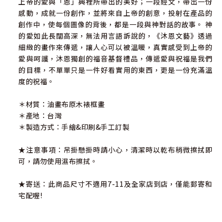
上帝的愛與「恩」典裡所帶出的美好；一段經文，帶出一份
感動，成就一份創作，並將來自上帝的創意，投射在產品的
創作中，使每個圖像的背後，都是一段與神對話的故事。 神
的愛如此長闊高深，無法用言語訴說的，《沐恩文藝》透過
細緻的畫作來傳遞，讓人心可以被溫暖，真實感受到上帝的
愛與呵護，沐恩獨創的福音基督禮品，傳遞愛與祝福是我們
的目標，不單單只是一件好看實用的東西，更是一份充滿溫
度的祝福。
＊材質：油畫布原木裱框畫
＊產地：台灣
＊製造方式：手繪&印刷&手工訂製
★注意事項：吊掛懸掛時請小心，清潔時以乾布稍微擦拭即
可，請勿使用濕布擦拭。
★寄送：此商品尺寸不適用7-11及全家店到店，僅能郵寄和
宅配喔!