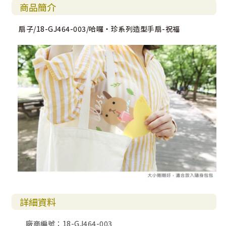
商品簡介
扇子/18-GJ464-003/哈囉‧珍系列造型手扇-祝福
詳細資料
廠商編號：18-GJ464-003