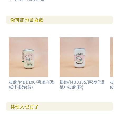
你可能也會喜歡
掛飾/MBB106/喜樂咩濕
掛飾/MBB105/喜樂咩濕
掛飾
紙巾掛飾(黃)
紙巾掛飾(粉)
紙巾
其他人也買了