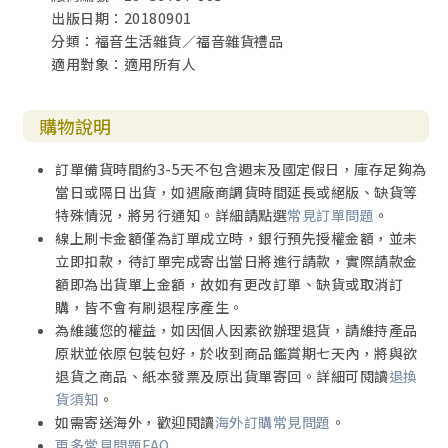
出版日期：20180901
分類：福音生活雜貨／福音雜貨禮品
適用對象：適用所有人
購物說明
訂單備貨時間約3-5天不包含週末及國定假日，庫存足夠為
當日或隔日出貨，如遇廠商調貨時間延長或絕版、缺貨等
特殊情況，將另行通知。詳細請點選
常見訂單問題
。
線上刷卡金額僅為訂單成立時，銀行預先授權金額，並未
立即扣款，待訂單完成寄出當日將進行請款，實際請款金
額即為出貨單上金額，故如有更改訂單、缺貨或取消訂
購，皆不會有刷退程序產生。
為維護您的權益，如因個人因素欲辦理退貨，請維持產品
原狀並依原包裝包好，於收到商品鑑賞期七天內，將與欲
退貨之商品、紙本發票及原出貨單寄回。詳細可閱讀
退換
貨須知
。
如需寄送海外，歡迎閱讀
海外訂購常見問題
。
更多常見問題FAQ