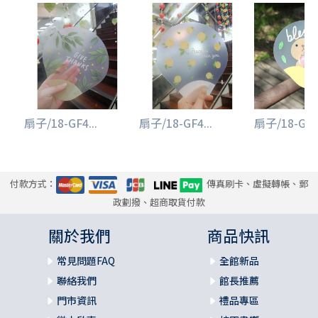
扇子/18-GF4...
扇子/18-GF4...
扇子/18-GJ4.
付款方式：
傳真刷卡、虛擬轉帳、郵
政劃撥、超商取貨付款
關於我們
商品快訊
常見問題FAQ
全館新品
聯絡我們
館長推薦
門市資訊
禮品專區