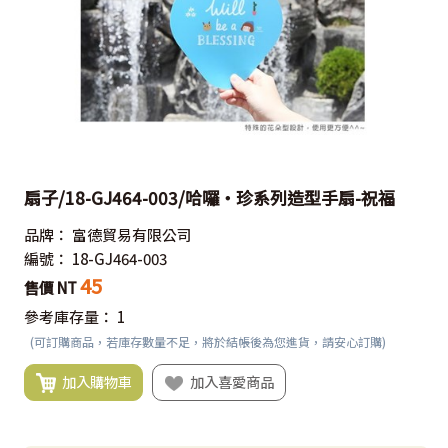
扇子/18-GJ464-003/哈囉‧珍系列造型手扇-祝福
品牌：
富德貿易有限公司
編號：
18-GJ464-003
45
售價 NT
參考庫存量：
1
(可訂購商品，若庫存數量不足，將於結帳後為您進貨，請安心訂購)
加入購物車
加入喜愛商品