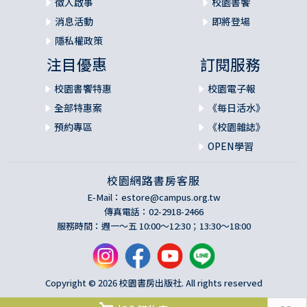
徵人啟事
校園書饗
消息活動
即將登場
隱私權政策
注目優惠
訂閱服務
校園書饗特惠
校園電子報
全部特惠案
《每日活水》
預約專區
《校園雜誌》
OPEN學習
校園網路書房客服
E-Mail：
estore@campus.org.tw
傳真電話：02-2918-2466
服務時間：週一～五 10:00～12:30；13:30～18:00
Copyright © 2026 校園書房出版社. All rights reserved