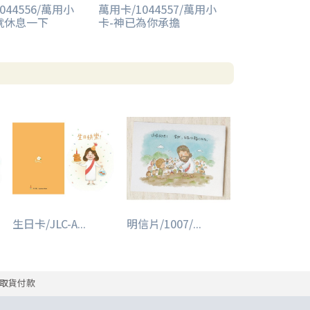
044556/萬用小
萬用卡/1044557/萬用小
就休息一下
卡-神已為你承擔
生日卡/JLC-A...
明信片/1007/...
取貨付款