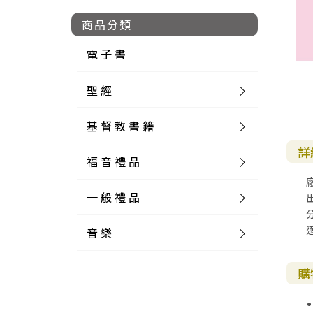
商品分類
電 子 書
聖 經
基 督 教 書 籍
新 舊 約 聖 經
詳
福 音 禮 品
簡 體 聖 經
聖 經 論 叢
和 合 本
一 般 禮 品
英 文 聖 經
神 學 類
福 音 飾 品 配 件
和 合 本 標 點
參 考 書 工 具 書
音 樂
外 文 聖 經
實 踐 神 學
福 音 家 飾 用 品
一 般 卡 片
新 標 點 和 合 本
K J V
摩 西 五 經
系 統 神 學
福 音 項 鍊
讀 經 法
中 外 文 聖 經
教 會 歷 史
福 音 生 活 雜 貨
一 般 文 具
詩 本 樂 譜
和 合 本 修 訂 版
E S V
歷 史 書
神 、 創 造
宣 教 差 傳
福 音 耳 環 / 耳 夾
福 音 桌 飾 品
萬 用 卡
釋 經 法
創 世 記
購
註 釋 本 聖 經
生 命 造 就
福 音 食 器 廚 房
食 器 廚 房
C D
現 代 中 文 譯 本
G N B
和 合 本 / N I V
舊 約 註 釋
基 督
社 會 參 與
歷 史
福 音 手 環 / 手 鍊
福 音 布 軸 掛 畫
福 音 服 飾 布 品
貼 紙
日 記 . 筆 記
音 樂 叢 書
聖 經 概 論
出 埃 及 記
約 書 亞 記