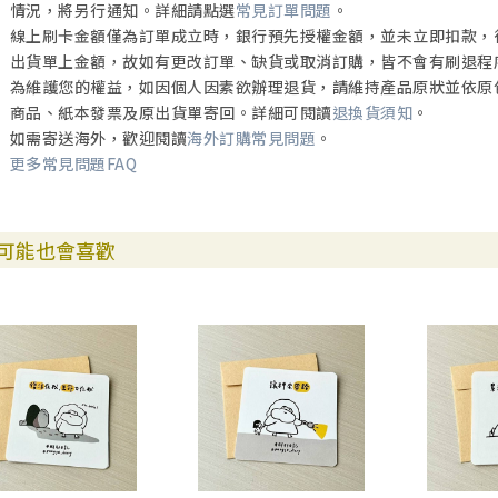
情況，將另行通知。詳細請點選
常見訂單問題
。
線上刷卡金額僅為訂單成立時，銀行預先授權金額，並未立即扣款，
出貨單上金額，故如有更改訂單、缺貨或取消訂購，皆不會有刷退程
為維護您的權益，如因個人因素欲辦理退貨，請維持產品原狀並依原
商品、紙本發票及原出貨單寄回。詳細可閱讀
退換貨須知
。
如需寄送海外，歡迎閱讀
海外訂購常見問題
。
更多常見問題FAQ
可能也會喜歡