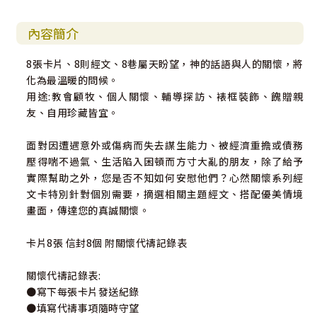
內容簡介
8張卡片、8則經文、8巷屬天盼望，神的話語與人的關懷，將
化為最溫暖的問候。
用途:教會顧牧、個人關懷、輔導探訪、裱框裝飾、餽贈親
友、自用珍藏皆宜。
面對因遭遇意外或傷病而失去謀生能力、被經濟重擔或債務
壓得喘不過氣、生活陷入困頓而方寸大亂的朋友，除了給予
實際幫助之外，您是否不知如何安慰他們？心然關懷系列經
文卡特別針對個別需要，摘選相關主題經文、搭配優美情境
畫面，傳達您的真誠關懷。
卡片8張 信封8個 附關懷代禱記錄表
關懷代禱記錄表:
●寫下每張卡片發送紀錄
●填寫代禱事項隨時守望