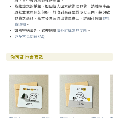
購，皆不會有刷退程序產生。
為維護您的權益，如因個人因素欲辦理退貨，請維持產品
原狀並依原包裝包好，於收到商品鑑賞期七天內，將與欲
退貨之商品、紙本發票及原出貨單寄回。詳細可閱讀
退換
貨須知
。
如需寄送海外，歡迎閱讀
海外訂購常見問題
。
更多常見問題FAQ
你可能也會喜歡