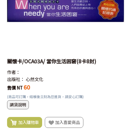
關懷卡/OCA03A/ 當你生活困窘(8卡8封)
作者：
出版社：
心然文化
60
售價 NT
(商品可訂購，結帳後立刻為您進貨，請安心訂購)
調貨說明
加入購物車
加入喜愛商品