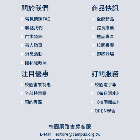
關於我們
商品快訊
常見問題FAQ
全館新品
聯絡我們
館長推薦
門市資訊
禮品專區
徵人啟事
校園書饗
消息活動
即將登場
隱私權政策
注目優惠
訂閱服務
校園書饗特惠
校園電子報
全部特惠案
《每日活水》
預約專區
《校園雜誌》
OPEN學習
校園網路書房客服
E-Mail：
estore@campus.org.tw