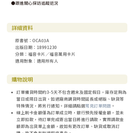
●跟進關心探訪追蹤近況
詳細資料
原書號：OCA03A
出版日期：18991230
分類：福音卡片／福音萬用卡片
適用對象：適用所有人
購物說明
訂單備貨時間約3-5天不包含週末及國定假日，庫存足夠為
當日或隔日出貨，如遇廠商調貨時間延長或絕版、缺貨等
特殊情況，將另行通知。詳細請點選
常見訂單問題
。
線上刷卡金額僅為訂單成立時，銀行預先授權金額，並未
立即扣款，待訂單完成寄出當日將進行請款，實際請款金
額即為出貨單上金額，故如有更改訂單、缺貨或取消訂