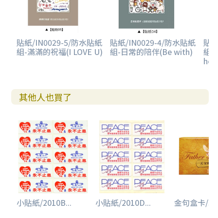
貼紙/IN0029-5/防水貼紙
貼紙/IN0029-4/防水貼紙
貼紙
組-滿滿的祝福(I LOVE U)
組-日常的陪伴(Be with)
組-
hol
其他人也買了
小貼紙/2010B...
小貼紙/2010D...
金句盒卡/St19