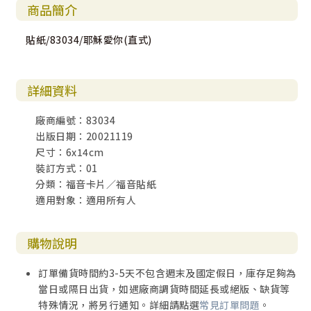
商品簡介
貼紙/83034/耶穌愛你(直式)
詳細資料
廠商編號：83034
出版日期：20021119
尺寸：6x14cm
裝訂方式：01
分類：福音卡片／福音貼紙
適用對象：適用所有人
購物說明
訂單備貨時間約3-5天不包含週末及國定假日，庫存足夠為
當日或隔日出貨，如遇廠商調貨時間延長或絕版、缺貨等
特殊情況，將另行通知。詳細請點選
常見訂單問題
。