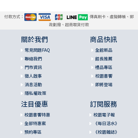
付款方式：
傳真刷卡、虛擬轉帳、郵
政劃撥、超商取貨付款
關於我們
商品快訊
常見問題FAQ
全館新品
聯絡我們
館長推薦
門市資訊
禮品專區
徵人啟事
校園書饗
消息活動
即將登場
隱私權政策
注目優惠
訂閱服務
校園書饗特惠
校園電子報
全部特惠案
《每日活水》
預約專區
《校園雜誌》