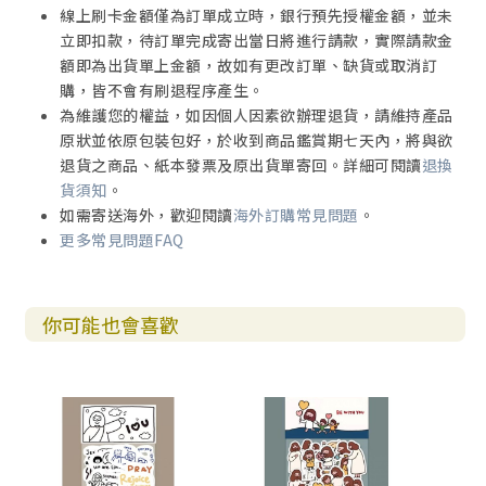
線上刷卡金額僅為訂單成立時，銀行預先授權金額，並未
立即扣款，待訂單完成寄出當日將進行請款，實際請款金
額即為出貨單上金額，故如有更改訂單、缺貨或取消訂
購，皆不會有刷退程序產生。
為維護您的權益，如因個人因素欲辦理退貨，請維持產品
原狀並依原包裝包好，於收到商品鑑賞期七天內，將與欲
退貨之商品、紙本發票及原出貨單寄回。詳細可閱讀
退換
貨須知
。
如需寄送海外，歡迎閱讀
海外訂購常見問題
。
更多常見問題FAQ
你可能也會喜歡