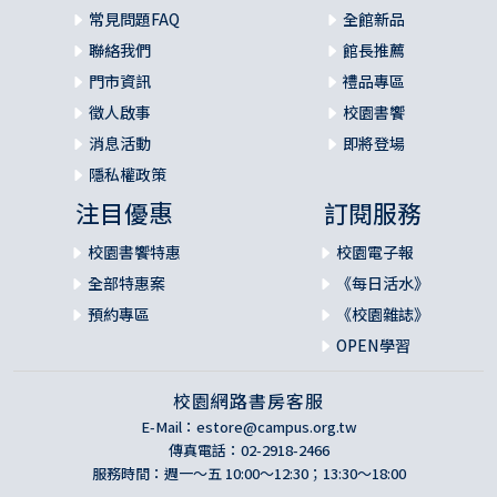
常見問題FAQ
全館新品
聯絡我們
館長推薦
門市資訊
禮品專區
徵人啟事
校園書饗
消息活動
即將登場
隱私權政策
注目優惠
訂閱服務
校園書饗特惠
校園電子報
全部特惠案
《每日活水》
預約專區
《校園雜誌》
OPEN學習
校園網路書房客服
E-Mail：
estore@campus.org.tw
傳真電話：02-2918-2466
服務時間：週一～五 10:00～12:30；13:30～18:00