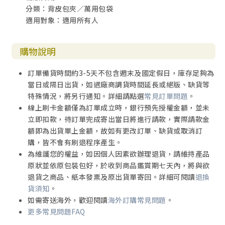
分類：背皮包夾／萬用包袋
適用對象：適用所有人
購物說明
訂單備貨時間約3-5天不包含週末及國定假日，庫存足夠為
當日或隔日出貨，如遇廠商調貨時間延長或絕版、缺貨等
特殊情況，將另行通知。詳細請點選
常見訂單問題
。
線上刷卡金額僅為訂單成立時，銀行預先授權金額，並未
立即扣款，待訂單完成寄出當日將進行請款，實際請款金
額即為出貨單上金額，故如有更改訂單、缺貨或取消訂
購，皆不會有刷退程序產生。
為維護您的權益，如因個人因素欲辦理退貨，請維持產品
原狀並依原包裝包好，於收到商品鑑賞期七天內，將與欲
退貨之商品、紙本發票及原出貨單寄回。詳細可閱讀
退換
貨須知
。
如需寄送海外，歡迎閱讀
海外訂購常見問題
。
更多常見問題FAQ