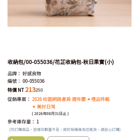
收納包/00-055036/花芷收納包-秋日果實(小)
品牌：
好感良物
編號：
00-055036
213
特價 NT
250
促銷專案：
2026 校園網路書房 週年慶 ✦禮品特輯
✦ 美好日常
( 2026年08月31日止 )
參考庫存量：
1
(可訂購商品，若庫存數量不足，將於結帳後為您進貨，請安心訂購)