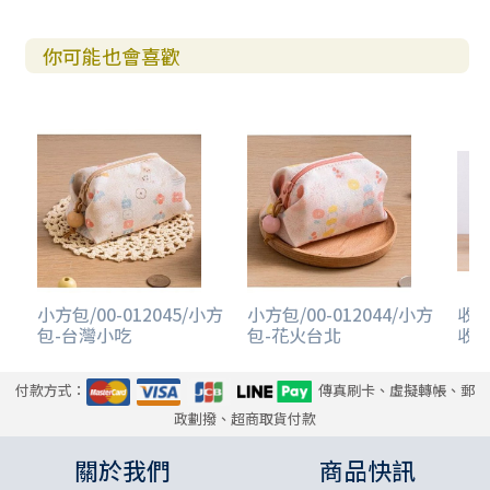
你可能也會喜歡
小方包/00-012045/小方
小方包/00-012044/小方
收納
包-台灣小吃
包-花火台北
收納
付款方式：
傳真刷卡、虛擬轉帳、郵
政劃撥、超商取貨付款
關於我們
商品快訊