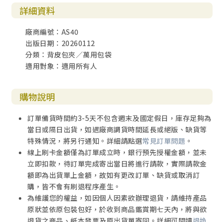
詳細資料
廠商編號：AS40
出版日期：20260112
分類：背皮包夾／萬用包袋
適用對象：適用所有人
購物說明
訂單備貨時間約3-5天不包含週末及國定假日，庫存足夠為
當日或隔日出貨，如遇廠商調貨時間延長或絕版、缺貨等
特殊情況，將另行通知。詳細請點選
常見訂單問題
。
線上刷卡金額僅為訂單成立時，銀行預先授權金額，並未
立即扣款，待訂單完成寄出當日將進行請款，實際請款金
額即為出貨單上金額，故如有更改訂單、缺貨或取消訂
購，皆不會有刷退程序產生。
為維護您的權益，如因個人因素欲辦理退貨，請維持產品
原狀並依原包裝包好，於收到商品鑑賞期七天內，將與欲
退貨之商品、紙本發票及原出貨單寄回。詳細可閱讀
退換