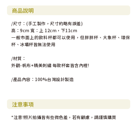
商品說明
/尺寸：(手工製作，尺寸約略有誤差)
高：9cm 寬：上 12cm，下11cm
一般市面上的飲料杯都可以使用，但胖胖杯、大象杯、環保
杯、冰壩杯皆無法使用
/材質：
外觀-帆布+精美刺繡 每款杯套皆含內裡!
/產品內容：100%台灣設計製造
注意事項
*注意!照片拍攝皆有些微色差，若有顧慮，請謹慎購買