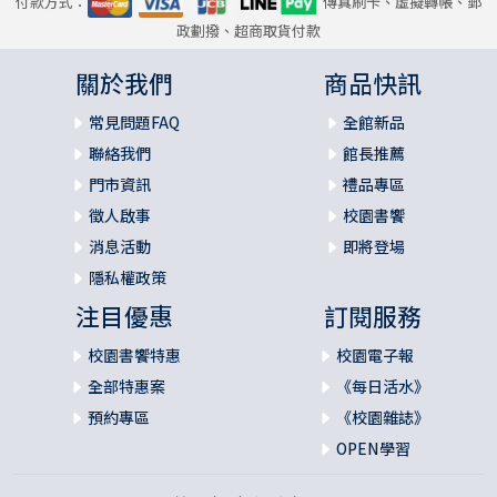
付款方式：
傳真刷卡、虛擬轉帳、郵
政劃撥、超商取貨付款
關於我們
商品快訊
常見問題FAQ
全館新品
聯絡我們
館長推薦
門市資訊
禮品專區
徵人啟事
校園書饗
消息活動
即將登場
隱私權政策
注目優惠
訂閱服務
校園書饗特惠
校園電子報
全部特惠案
《每日活水》
預約專區
《校園雜誌》
OPEN學習