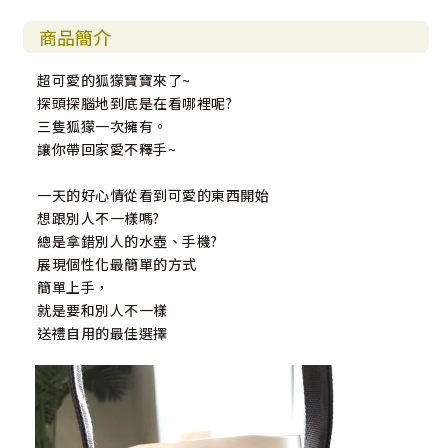
商品簡介
超可愛的狐獴寶寶來了~
探頭探腦地到底是在看哪裡呢?
三隻狐獴一次擁有。
讓你帶回家愛不釋手~
一天的好心情從看到可愛的東西開始
想跟別人不一樣嗎?
總是拿錯別人的水壺、手機?
展現個性化最簡單的方式
簡單上手，
就是要和別人不一樣
送禮自用的最佳選擇