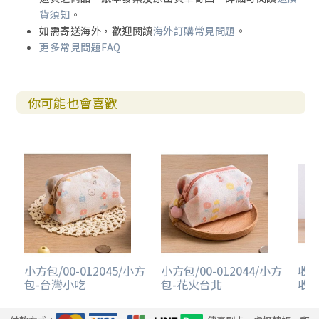
貨須知
。
如需寄送海外，歡迎閱讀
海外訂購常見問題
。
更多常見問題FAQ
你可能也會喜歡
小方包/00-012045/小方
小方包/00-012044/小方
收納
包-台灣小吃
包-花火台北
收納