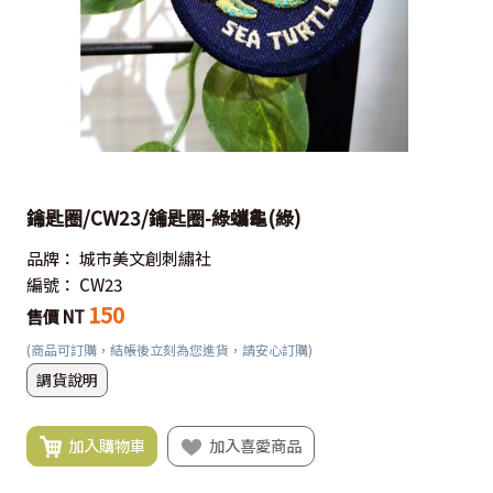
鑰匙圈/CW23/鑰匙圈-綠蠵龜(綠)
品牌：
城市美文創刺繡社
編號：
CW23
150
售價 NT
(商品可訂購，結帳後立刻為您進貨，請安心訂購)
調貨說明
加入購物車
加入喜愛商品