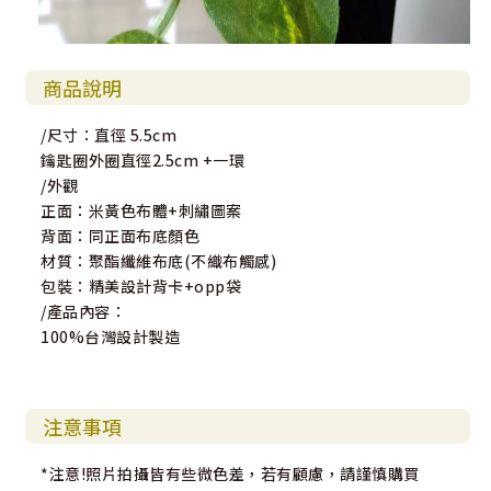
商品說明
/尺寸：直徑 5.5cm
鑰匙圈外圈直徑2.5cm +一環
/外觀
正面：米黃色布體+刺繡圖案
背面：同正面布底顏色
材質：聚酯纖維布底(不織布觸感)
包裝：精美設計背卡+opp袋
/產品內容：
100%台灣設計製造
注意事項
*注意!照片拍攝皆有些微色差，若有顧慮，請謹慎購買