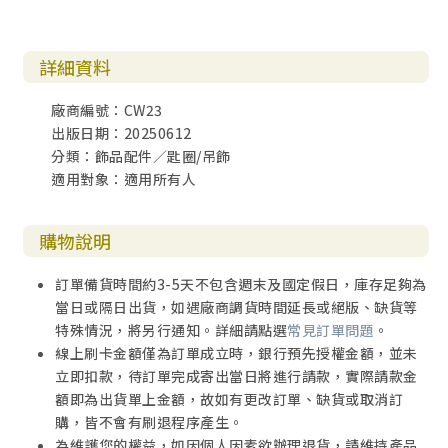
詳細資料
廠商編號：CW23
出版日期：20250612
分類：飾品配件／匙圈/吊飾
適用對象：適用所有人
購物說明
訂單備貨時間約3-5天不包含週末及國定假日，庫存足夠為
當日或隔日出貨，如遇廠商調貨時間延長或絕版、缺貨等
特殊情況，將另行通知。詳細請點選
常見訂單問題
。
線上刷卡金額僅為訂單成立時，銀行預先授權金額，並未
立即扣款，待訂單完成寄出當日將進行請款，實際請款金
額即為出貨單上金額，故如有更改訂單、缺貨或取消訂
購，皆不會有刷退程序產生。
為維護您的權益，如因個人因素欲辦理退貨，請維持產品