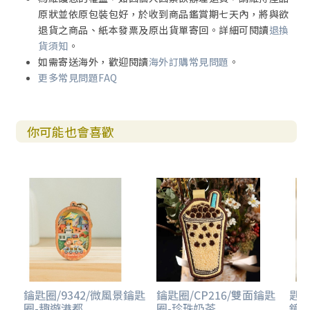
原狀並依原包裝包好，於收到商品鑑賞期七天內，將與欲
退貨之商品、紙本發票及原出貨單寄回。詳細可閱讀
退換
貨須知
。
如需寄送海外，歡迎閱讀
海外訂購常見問題
。
更多常見問題FAQ
你可能也會喜歡
鑰匙圈/9342/微風景鑰匙
鑰匙圈/CP216/雙面鑰匙
匙圈
圈-趣遊港都
圈-珍珠奶茶
鏡-