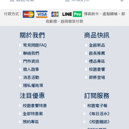
付款方式：
傳真刷卡、虛擬轉帳、郵
政劃撥、超商取貨付款
關於我們
商品快訊
常見問題FAQ
全館新品
聯絡我們
館長推薦
門市資訊
禮品專區
徵人啟事
校園書饗
消息活動
即將登場
隱私權政策
注目優惠
訂閱服務
校園書饗特惠
校園電子報
全部特惠案
《每日活水》
預約專區
《校園雜誌》