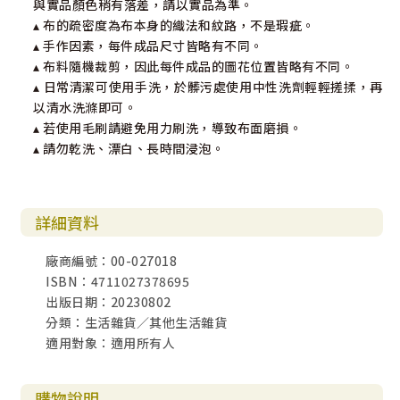
與實品顏色稍有落差，請以實品為準。
▴ 布的疏密度為布本身的織法和紋路，不是瑕疵。
▴ 手作因素，每件成品尺寸皆略有不同。
▴ 布料隨機裁剪，因此每件成品的圖花位置皆略有不同。
▴ 日常清潔可使用手洗，於髒污處使用中性洗劑輕輕搓揉，再
以清水洗滌即可。
▴ 若使用毛刷請避免用力刷洗，導致布面磨損。
▴ 請勿乾洗、漂白、長時間浸泡。
詳細資料
廠商編號：00-027018
ISBN：4711027378695
出版日期：20230802
分類：生活雜貨／其他生活雜貨
適用對象：適用所有人
購物說明