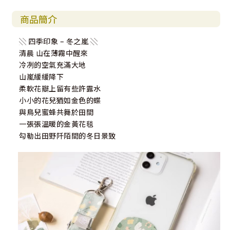
商品簡介
░ 四季印象 – 冬之嵐 ░
清晨 山在薄霧中醒來
冷冽的空氣充滿大地
山嵐緩緩降下
柔軟花瓣上留有些許露水
小小的花兒猶如金色的蝶
與鳥兒蜜蜂共舞於田間
一張張溫暖的金黃花毯
勾勒出田野阡陌間的冬日景致