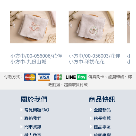
小方巾/00-056006/花伴
小方巾/00-056003/花伴
小方
小方巾-九份山城
小方巾-珍奶花花
小方
付款方式：
傳真刷卡、虛擬轉帳、郵
政劃撥、超商取貨付款
關於我們
商品快訊
常見問題FAQ
全館新品
聯絡我們
館長推薦
門市資訊
禮品專區
徵人啟事
校園書饗