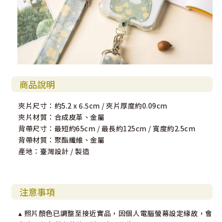
商品說明
夾片尺寸：約5.2 x 6.5cm / 夾片厚度約0.09cm
夾片材質：合成皮革、金屬
背帶尺寸：最短約65cm / 最長約125cm / 寬度約2.5cm
背帶材質：聚酯纖維、金屬
產地：臺灣設計 / 製造
注意事項
▴ 照片顏色已調整至接近實品，因個人電腦螢幕設定緣故，會