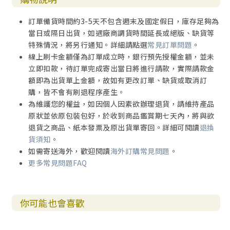
訂單備貨時間約3-5天不包含週末及國定假日，庫存足夠為
當日或隔日出貨，如遇廠商調貨時間延長或絕版、缺貨等
特殊情況，將另行通知。詳細請點選
常見訂單問題
。
線上刷卡金額僅為訂單成立時，銀行預先授權金額，並未
立即扣款，待訂單完成寄出當日將進行請款，實際請款金
額即為出貨單上金額，故如有更改訂單、缺貨或取消訂
購，皆不會有刷退程序產生。
為維護您的權益，如因個人因素欲辦理退貨，請維持產品
原狀並依原包裝包好，於收到商品鑑賞期七天內，將與欲
退貨之商品、紙本發票及原出貨單寄回。詳細可閱讀
退換
貨須知
。
如需寄送海外，歡迎閱讀
海外訂購常見問題
。
更多常見問題FAQ
你可能也會喜歡