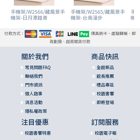
手機架/W2566/藏風景手
手機架/W2565/藏風景手
手機
機架-日月潭踏青
機架-台南漫步
機架
付款方式：
傳真刷卡、虛擬轉帳、郵
政劃撥、超商取貨付款
關於我們
商品快訊
常見問題FAQ
全館新品
聯絡我們
館長推薦
門市資訊
禮品專區
徵人啟事
校園書饗
消息活動
即將登場
隱私權政策
注目優惠
訂閱服務
校園書饗特惠
校園電子報