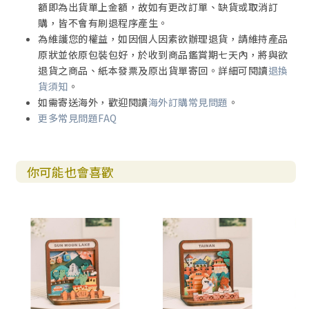
額即為出貨單上金額，故如有更改訂單、缺貨或取消訂
購，皆不會有刷退程序產生。
為維護您的權益，如因個人因素欲辦理退貨，請維持產品
原狀並依原包裝包好，於收到商品鑑賞期七天內，將與欲
退貨之商品、紙本發票及原出貨單寄回。詳細可閱讀
退換
貨須知
。
如需寄送海外，歡迎閱讀
海外訂購常見問題
。
更多常見問題FAQ
你可能也會喜歡