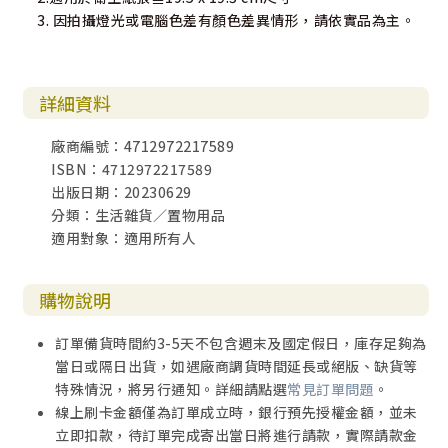
3. 因拍攝燈光或電腦色差有顏色差異情形，請依實品為主。
詳細資料
廠商編號：4712972217589
ISBN：4712972217589
出版日期：20230629
分類：生活雜貨／置物用品
適用對象：適用所有人
購物說明
訂單備貨時間約3-5天不包含週末及國定假日，庫存足夠為
當日或隔日出貨，如遇廠商調貨時間延長或絕版、缺貨等
特殊情況，將另行通知。詳細請點選
常見訂單問題
。
線上刷卡金額僅為訂單成立時，銀行預先授權金額，並未
立即扣款，待訂單完成寄出當日將進行請款，實際請款金