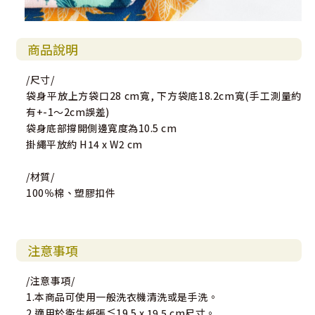
商品說明
/尺寸/
袋身平放上方袋口28 cm寬, 下方袋底18.2cm寬(手工測量約
有+-1～2cm誤差)
袋身底部撐開側邊寬度為10.5 cm
掛繩平放約 H14 x W2 cm
/材質/
100％棉、塑膠扣件
注意事項
/注意事項/
1.本商品可使用一般洗衣機清洗或是手洗。
2.適用於衛生紙張≦19.5 x 19.5 cm尺寸。