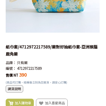
紙巾套/4712972217589/蕨對好抽紙巾套-亞洲猴腦
鹿角蕨
品牌：
只有蕨
編號：
4712972217589
390
售價 NT
(商品可訂購，結帳後立刻為您進貨，請安心訂購)
調貨說明
加入購物車
加入喜愛商品