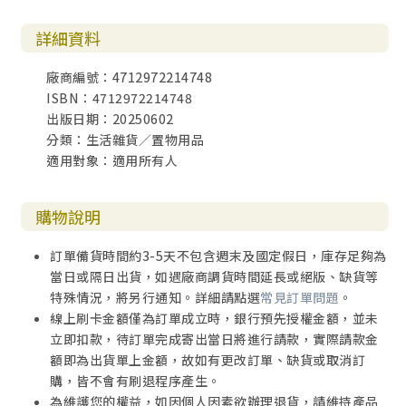
詳細資料
廠商編號：4712972214748
ISBN：4712972214748
出版日期：20250602
分類：生活雜貨／置物用品
適用對象：適用所有人
購物說明
訂單備貨時間約3-5天不包含週末及國定假日，庫存足夠為
當日或隔日出貨，如遇廠商調貨時間延長或絕版、缺貨等
特殊情況，將另行通知。詳細請點選
常見訂單問題
。
線上刷卡金額僅為訂單成立時，銀行預先授權金額，並未
立即扣款，待訂單完成寄出當日將進行請款，實際請款金
額即為出貨單上金額，故如有更改訂單、缺貨或取消訂
購，皆不會有刷退程序產生。
為維護您的權益，如因個人因素欲辦理退貨，請維持產品