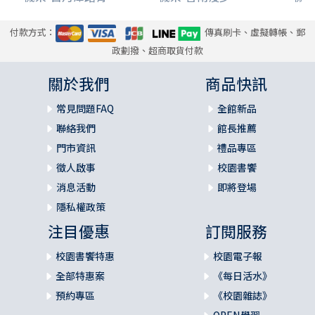
付款方式：
傳真刷卡、虛擬轉帳、郵
政劃撥、超商取貨付款
關於我們
商品快訊
常見問題FAQ
全館新品
聯絡我們
館長推薦
門市資訊
禮品專區
徵人啟事
校園書饗
消息活動
即將登場
隱私權政策
注目優惠
訂閱服務
校園書饗特惠
校園電子報
全部特惠案
《每日活水》
預約專區
《校園雜誌》