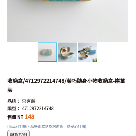
收納盒/4712972214748/蕨巧隨身小物收納盒-崖薑
蕨
品牌：
只有蕨
編號：
4712972214748
148
售價 NT
(商品可訂購，結帳後立刻為您進貨，請安心訂購)
調貨說明