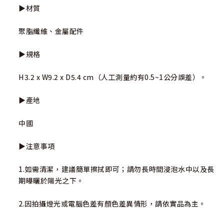
▶材質
聚脂纖維、金屬配件
▶規格
H3.2 x W9.2 x D5.4 cm（人工測量約有0.5~1公分誤差）。
▶產地
中國
▶注意事項
1.如需清潔，建議簡單擦拭即可；請勿長時間浸泡水中以及長
期曝曬於陽光之下。
2.因拍攝燈光或電腦色差有顏色差異情形，請依實品為主。