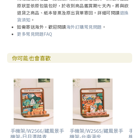
原狀並依原包裝包好，於收到商品鑑賞期七天內，將與欲
退貨之商品、紙本發票及原出貨單寄回。詳細可閱讀
退換
貨須知
。
如需寄送海外，歡迎閱讀
海外訂購常見問題
。
更多常見問題FAQ
你可能也會喜歡
手機架/W2566/藏風景手
手機架/W2565/藏風景手
手機
機架-日月潭踏青
機架-台南漫步
機架