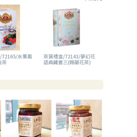
72165/水果風
茶葉禮盒/72143/夢幻花
白茶
語典藏書三(錫蘭花茶)