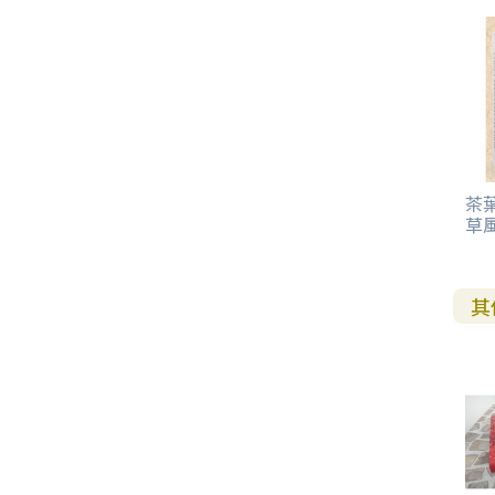
茶葉
草
其