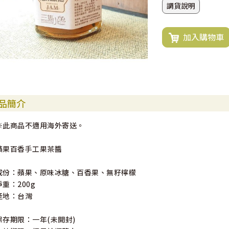
調貨說明
加入購物車
品簡介
※此商品不適用海外寄送。
蘋果百香手工果茶醬
成份：蘋果、原味冰糖、百香果、無籽檸檬
淨重：200g
產地：台灣
保存期限：一年(未開封)