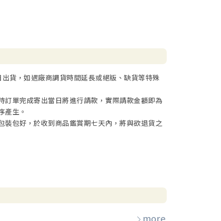
日出貨，如遇廠商調貨時間延長或絕版、缺貨等特殊
待訂單完成寄出當日將進行請款，實際請款金額即為
序產生。
包裝包好，於收到商品鑑賞期七天內，將與欲退貨之
more