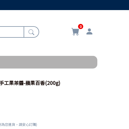
0
/手工果茶醬-蘋果百香(200g)
刻為您進貨，請安心訂購)