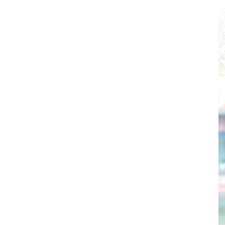
其 他 中 外 文 聖 經
新 約 歷 史 書
青 少 年
靈 恩
研 經 材 料
詩 、 散 文
福 音 包 裝 用 品
聖 經 故 事
約 拿 書
約 翰 福 音
加 拉 太 書
雅 各 書
啟 示 錄
信 徒 神 學
福 音 明 信 片 . 書 籤
成 人
教 育
兒 童 教 材
劇 本 遊 戲
福 音 文 具 雜 貨
聖 經 神 學
彌 迦 書
以 弗 所 書
彼 得 前 書
使 徒 行 傳
靈 界
福 音 季 節 卡
職 業
文 字 工 作
青 少 年 教 材
兒 童 故 事 C D
偽 經 次 經
那 鴻 書
腓 立 比 書
彼 得 後 書
福 音 小 禮 卡
特 殊 問 題
小 組 教 會
幼 稚 教 材
畫 冊
哈 巴 谷 書
歌 羅 西 書
約 翰 壹 、 貳 、 參 書
其 他 福 音 卡 片
生 活 教 導
成 人 教 材
西 番 雅 書
帖 撒 羅 尼 迦 前 後
猶 大 書
主 日 學 教 材
哈 該 書
提 摩 太 前 後
歸 納 法 研 經
撒 迦 利 亞 書
提 多 書
紙 品
瑪 拉 基 書
腓 利 門 書
教 牧 書 信