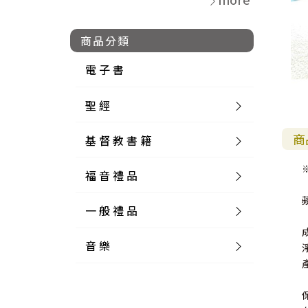
商品分類
電 子 書
聖 經
商
基 督 教 書 籍
新 舊 約 聖 經
福 音 禮 品
簡 體 聖 經
聖 經 論 叢
和 合 本
一 般 禮 品
英 文 聖 經
神 學 類
福 音 飾 品 配 件
和 合 本 標 點
參 考 書 工 具 書
音 樂
外 文 聖 經
實 踐 神 學
福 音 家 飾 用 品
一 般 卡 片
新 標 點 和 合 本
K J V
摩 西 五 經
系 統 神 學
福 音 項 鍊
讀 經 法
中 外 文 聖 經
教 會 歷 史
福 音 生 活 雜 貨
一 般 文 具
詩 本 樂 譜
和 合 本 修 訂 版
E S V
歷 史 書
神 、 創 造
宣 教 差 傳
福 音 耳 環 / 耳 夾
福 音 桌 飾 品
萬 用 卡
釋 經 法
創 世 記