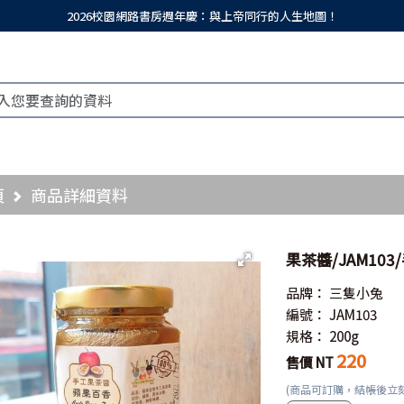
2026校園網路書房週年慶：與上帝同行的人生地圖！
頁
商品詳細資料
果茶醬/JAM103
品牌：
三隻小兔
編號：
JAM103
規格：
200g
220
售價 NT
(商品可訂購，結帳後立