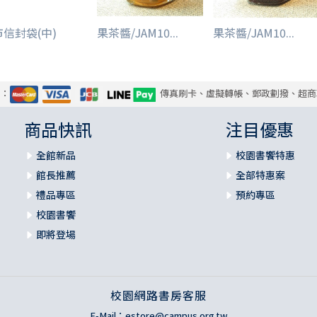
信封袋(中)
果茶醬/JAM10...
果茶醬/JAM10...
式：
傳真刷卡、虛擬轉帳、郵政劃撥、超商
商品快訊
注目優惠
全館新品
校園書饗特惠
館長推薦
全部特惠案
禮品專區
預約專區
校園書饗
即將登場
校園網路書房客服
E-Mail：
estore@campus.org.tw