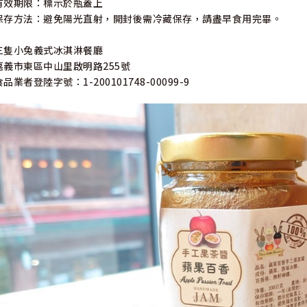
有效期限：標示於瓶蓋上
保存方法：避免陽光直射，開封後需冷藏保存，請盡早食用完畢。
三隻小兔義式冰淇淋餐廳
嘉義市東區中山里啟明路255號
食品業者登陸字號：1-200101748-00099-9