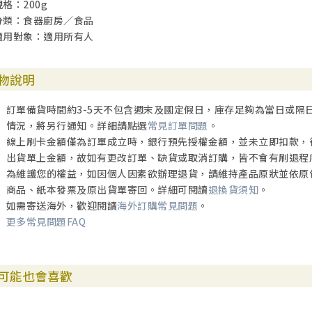
規格：200g
分類：食器廚房／食品
適用對象：適用所有人
物說明
訂單備貨時間約3-5天不包含週末及國定假日，庫存足夠為當日或隔
情況，將另行通知。詳細請點選
常見訂單問題
。
線上刷卡金額僅為訂單成立時，銀行預先授權金額，並未立即扣款，
出貨單上金額，故如有更改訂單、缺貨或取消訂購，皆不會有刷退程
為維護您的權益，如因個人因素欲辦理退貨，請維持產品原狀並依原
商品、紙本發票及原出貨單寄回。詳細可閱讀
退換貨須知
。
如需寄送海外，歡迎閱讀
海外訂購常見問題
。
更多常見問題FAQ
可能也會喜歡