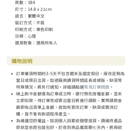
頁數：384
第14章 治療未來
尺寸：14.8 x 21cm
語言：繁體中文
第15章 透過夢境治療未來
裝訂方式：平裝
印刷方式：單色印刷
第16章 起而行：獨自祈禱與和他人一起祈禱
分類：心理
適用對象：適用所有人
附錄
Part.01 每天治療一則記憶
購物說明
Part.02 治療記憶的詳細步驟
訂單備貨時間約3-5天不包含週末及國定假日，庫存足夠為
當日或隔日出貨，如遇廠商調貨時間延長或絕版、缺貨等
Part.03 恩賜與努力的練習
特殊情況，將另行通知。詳細請點選
常見訂單問題
。
線上刷卡金額僅為訂單成立時，銀行預先授權金額，並未
Part.04 衡量寬恕的量尺：十架七言
立即扣款，待訂單完成寄出當日將進行請款，實際請款金
額即為出貨單上金額，故如有更改訂單、缺貨或取消訂
Part.05 以苦路治療記憶
購，皆不會有刷退程序產生。
為維護您的權益，如因個人因素欲辦理退貨，請維持產品
Part.06 治療未來
原狀並依原包裝包好，於收到商品鑑賞期七天內，將與欲