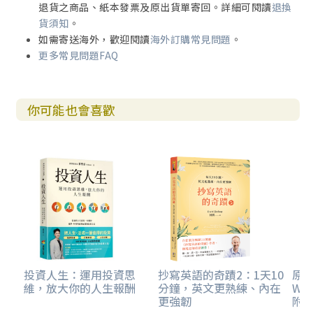
退貨之商品、紙本發票及原出貨單寄回。詳細可閱讀
退換
貨須知
。
如需寄送海外，歡迎閱讀
海外訂購常見問題
。
後記：十五年後
更多常見問題FAQ
致謝
你可能也會喜歡
投資人生：運用投資思
抄寫英語的奇蹟2：1天10
原
維，放大你的人生報酬
分鐘，英文更熟練、內在
WO
更強韌
附