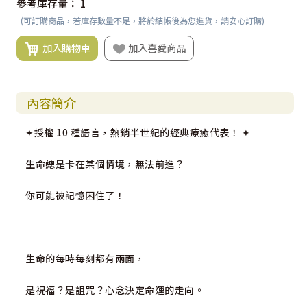
參考庫存量：
1
(可訂購商品，若庫存數量不足，將於結帳後為您進貨，請安心訂購)
加入購物車
加入喜愛商品
內容簡介
✦授權 10 種語言，熱銷半世紀的經典療癒代表！ ✦
生命總是卡在某個情境，無法前進？
你可能被記憶困住了！
生命的每時每刻都有兩面，
是祝福？是詛咒？心念決定命運的走向。