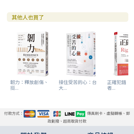
其他人也買了
韌力：釋放創傷、
接住受苦的心：台
正確犯錯：
挺...
大...
者...
付款方式：
傳真刷卡、虛擬轉帳、郵
政劃撥、超商取貨付款