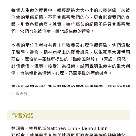
每個人生命的歷程中，都經歷過大大小小的心靈創痛，未被
治癒的受傷記憶，不但會傷害我們的心，更會影響我們的身
體，引發各種病痛。其實，這些痛苦的記憶不是只會傷害我
們，它們也能被治癒，轉化成生命的禮物。
本書的兩位作者擁有數十年牧養及心理治療經驗，他們汲取
了醫學、靈修、精神病學上的寶貴識見，以生死學大師伊莉
莎白．庫伯勒—羅絲所提出的「臨終五階段」（否認、憤怒、
討價還價、沮喪、接受）為框架，試圖說明生命中的重大創
傷，也能轉化為情緒、心理、乃至靈性的療癒機會。
書中作者現身說法及以幫助過的案例告訴我們，所有的情緒
看更多
與感受都是健康的，我們應該真實地面對、尊重，而非壓
抑、逃避或放任自己耽溺其中。唯有經驗過每一種情緒與感
受，完整地走過每一個階段，才能逐漸釋放自己，帶來深層
作者介紹
的靈性治癒。
林瑪竇、林丹尼斯Matthew Linn、Dennis Linn
本書明確地道出獲得治癒的三個步驟：把自己的感受告訴基
耶穌會士林瑪竇與其胞弟林丹尼斯原本是醫院的駐院神父、
督、傾聽基督的感受、依基督的指引而行，並提供實際的操