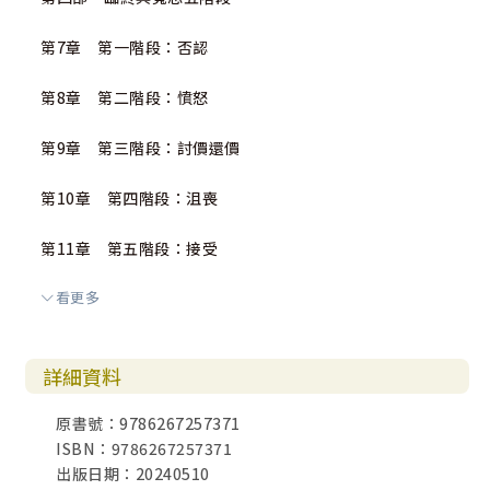
第7章 第一階段：否認
第8章 第二階段：憤怒
第9章 第三階段：討價還價
第10章 第四階段：沮喪
第11章 第五階段：接受
看更多
第五部 臨終與寬恕五階段的總結：感恩聖事
第12章 透過感恩聖事治癒記憶
詳細資料
第六部 著手治療記憶
原書號：9786267257371
ISBN：9786267257371
第13章 每天祈禱治療一則記憶
出版日期：20240510