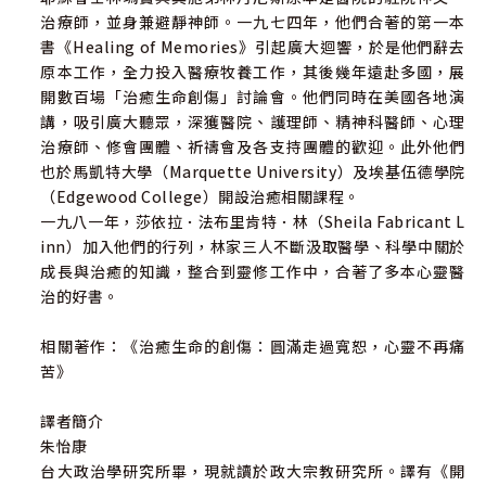
治療師，並身兼避靜神師。一九七四年，他們合著的第一本
練方式和祈禱文。
書《Healing of Memories》引起廣大迴響，於是他們辭去
透過記憶治療，我們將能解除心靈的負擔和桎梏，克服焦
原本工作，全力投入醫療牧養工作，其後幾年遠赴多國，展
慮、恐懼、憤怒和罪惡感等情緒，找到內在的平安和喜樂。
開數百場「治癒生命創傷」討論會。他們同時在美國各地演
在痛苦的記憶痊癒之後，我們將會發現，那些曾讓人一蹶不
講，吸引廣大聽眾，深獲醫院、護理師、精神科醫師、心理
振的苦難與創傷，都是豐盛生命的恩賜與祝福！
治療師、修會團體、祈禱會及各支持團體的歡迎。此外他們
也於馬凱特大學（Marquette University）及埃基伍德學院
（Edgewood College）開設治癒相關課程。
一九八一年，莎依拉．法布里肯特．林（Sheila Fabricant L
inn）加入他們的行列，林家三人不斷汲取醫學、科學中關於
成長與治癒的知識，整合到靈修工作中，合著了多本心靈醫
治的好書。
相關著作：《治癒生命的創傷：圓滿走過寬恕，心靈不再痛
苦》
譯者簡介
朱怡康
台大政治學研究所畢，現就讀於政大宗教研究所。譯有《開