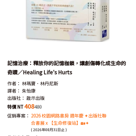
記憶治療：釋放你的記憶枷鎖，讓創傷轉化成生命的
奇蹟／Healing Life's Hurts
作者：
林瑪竇．林丹尼斯
譯者：
朱怡康
出版社：
啟示出版
408
特價 NT
480
促銷專案：
2026 校園網路書房 週年慶 ✦出版社聯
合書展 x 【生命修復站】🏡✦
( 2026年08月31日止 )