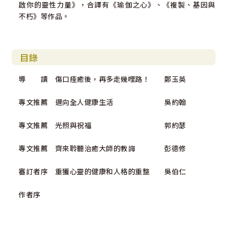
啟你的靈性力量》，合譯有《瑜伽之心》、《複製、基因與
不朽》等作品。
目錄
導 讀 傷口痊癒後，再多走幾哩路！ 鄭玉英
專文推薦 邁向全人健康生活 吳約翰
專文推薦 光照與祝福 郭約瑟
專文推薦 齊來聆聽治癒大師的教誨 彭德修
審訂者序 重獲心靈的健康和人格的重整 吳伯仁
作者序