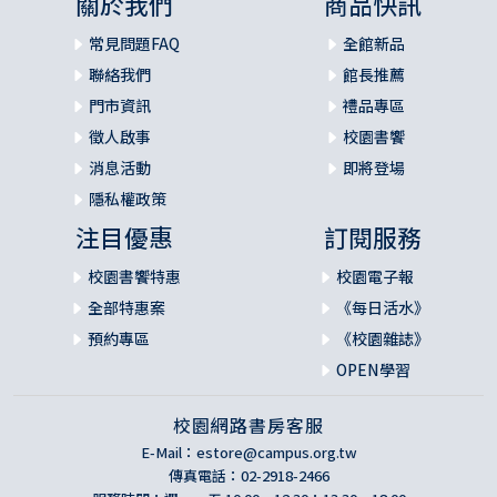
關於我們
商品快訊
常見問題FAQ
全館新品
聯絡我們
館長推薦
門市資訊
禮品專區
徵人啟事
校園書饗
消息活動
即將登場
隱私權政策
注目優惠
訂閱服務
校園書饗特惠
校園電子報
全部特惠案
《每日活水》
預約專區
《校園雜誌》
OPEN學習
校園網路書房客服
E-Mail：
estore@campus.org.tw
傳真電話：02-2918-2466