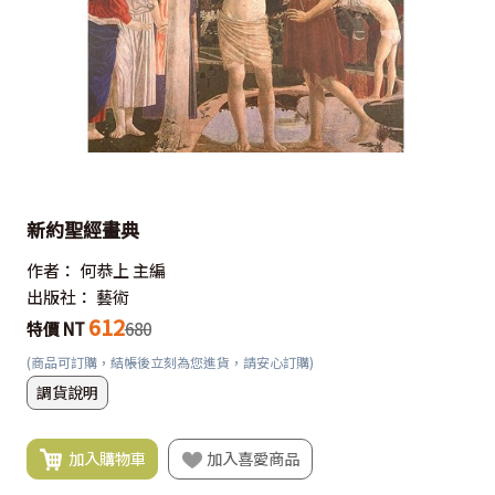
新約聖經畫典
作者：
何恭上 主編
出版社：
藝術
612
特價 NT
680
(商品可訂購，結帳後立刻為您進貨，請安心訂購)
調貨說明
加入購物車
加入喜愛商品