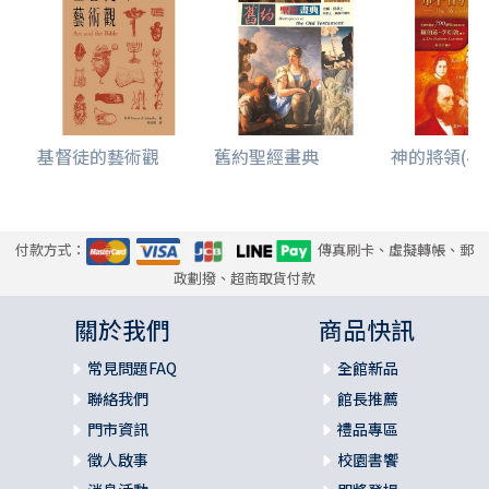
基督徒的藝術觀
舊約聖經畫典
神的將領(4)奮
付款方式：
傳真刷卡、虛擬轉帳、郵
政劃撥、超商取貨付款
關於我們
商品快訊
常見問題FAQ
全館新品
聯絡我們
館長推薦
門市資訊
禮品專區
徵人啟事
校園書饗