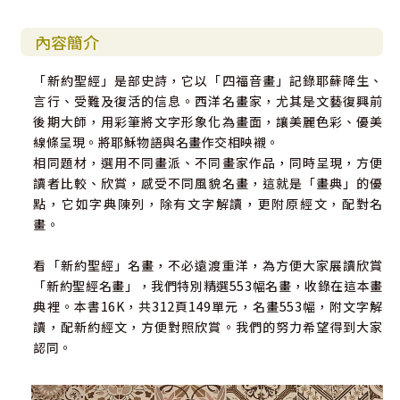
內容簡介
「新約聖經」是部史詩，它以「四福音畫」記錄耶蘇降生、
言行、受難及復活的信息。西洋名畫家，尤其是文藝復興前
後期大師，用彩筆將文字形象化為畫面，讓美麗色彩、優美
線條呈現。將耶穌物語與名畫作交相映襯。
相同題材，選用不同畫派、不同畫家作品，同時呈現，方便
讀者比較、欣賞，感受不同風貌名畫，這就是「畫典」的優
點，它如字典陳列，除有文字解讀，更附原經文，配對名
畫。
看「新約聖經」名畫，不必遠渡重洋，為方便大家展讀欣賞
「新約聖經名畫」，我們特別精選553幅名畫，收錄在這本畫
典裡。本書16K，共312頁149單元，名畫553幅，附文字解
讀，配新約經文，方便對照欣賞。我們的努力希望得到大家
認同。