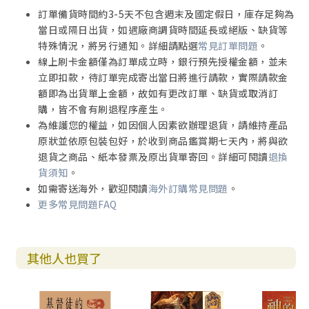
訂單備貨時間約3-5天不包含週末及國定假日，庫存足夠為
當日或隔日出貨，如遇廠商調貨時間延長或絕版、缺貨等
特殊情況，將另行通知。詳細請點選
常見訂單問題
。
線上刷卡金額僅為訂單成立時，銀行預先授權金額，並未
立即扣款，待訂單完成寄出當日將進行請款，實際請款金
額即為出貨單上金額，故如有更改訂單、缺貨或取消訂
購，皆不會有刷退程序產生。
為維護您的權益，如因個人因素欲辦理退貨，請維持產品
原狀並依原包裝包好，於收到商品鑑賞期七天內，將與欲
退貨之商品、紙本發票及原出貨單寄回。詳細可閱讀
退換
貨須知
。
如需寄送海外，歡迎閱讀
海外訂購常見問題
。
更多常見問題FAQ
其他人也買了