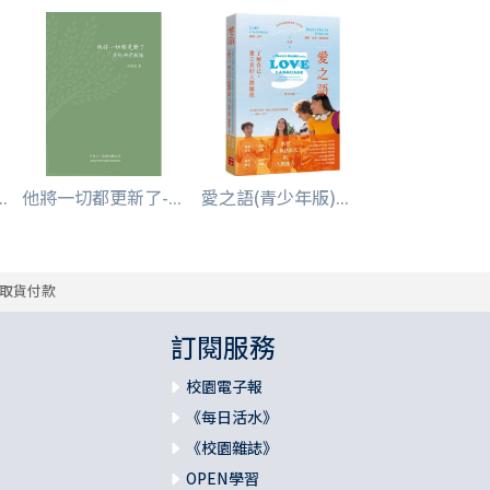
.
他將一切都更新了-...
愛之語(青少年版)...
取貨付款
訂閱服務
校園電子報
《每日活水》
《校園雜誌》
OPEN學習