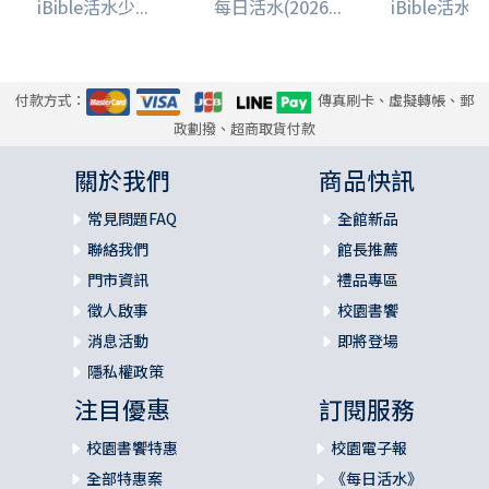
iBible活水少...
每日活水(2026...
iBible活水少.
付款方式：
傳真刷卡、虛擬轉帳、郵
政劃撥、超商取貨付款
關於我們
商品快訊
常見問題FAQ
全館新品
聯絡我們
館長推薦
門市資訊
禮品專區
徵人啟事
校園書饗
消息活動
即將登場
隱私權政策
注目優惠
訂閱服務
校園書饗特惠
校園電子報
全部特惠案
《每日活水》