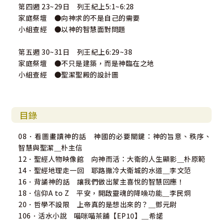
第四週 23~29日 列王紀上5:1~6:28
家庭祭壇 ●向神求的不是自己的需要
小組查經 ●以神的智慧面對問題
第五週 30~31日 列王紀上6:29~38
家庭祭壇 ●不只是建築，而是神臨在之地
小組查經 ●聖潔聖殿的設計圖
目錄
08．看圖畫讀神的話 神國的必要關鍵：神的旨意、秩序、
智慧與聖潔＿朴主信
12．聖經人物映像館 向神而活：大衛的人生顯影＿朴原範
14．聖經地理走一回 耶路撒冷大衛城的水道＿李文范
16．背誦神的話 讓我們做出蒙主喜悅的智慧回應！
18．信仰A to Z 平安，開啟靈魂的降噪功能＿李民炯
20．哲學不設限 上帝真的是想出來的？＿鄧元尉
106．活水小說 喵咪喵茶舖【EP10】＿希諾