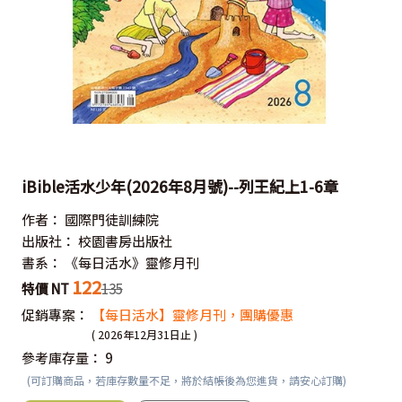
iBible活水少年(2026年8月號)--列王紀上1-6章
作者：
國際門徒訓練院
出版社：
校園書房出版社
書系：
《每日活水》靈修月刊
122
特價 NT
135
促銷專案：
【每日活水】靈修月刊，團購優惠
( 2026年12月31日止 )
參考庫存量：
9
(可訂購商品，若庫存數量不足，將於結帳後為您進貨，請安心訂購)