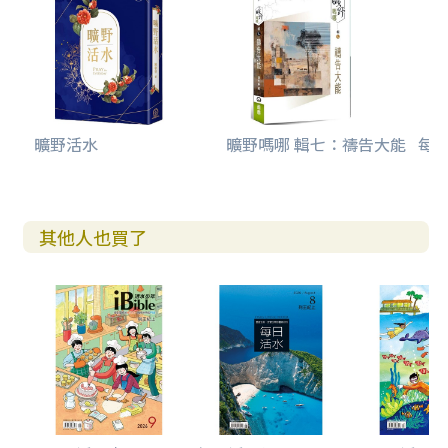
曠野活水
曠野嗎哪 輯七：禱告大能
每日
其他人也買了