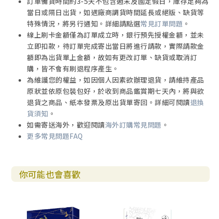
訂單備貨時間約3-5天不包含週末及國定假日，庫存足夠為
當日或隔日出貨，如遇廠商調貨時間延長或絕版、缺貨等
特殊情況，將另行通知。詳細請點選
常見訂單問題
。
線上刷卡金額僅為訂單成立時，銀行預先授權金額，並未
立即扣款，待訂單完成寄出當日將進行請款，實際請款金
額即為出貨單上金額，故如有更改訂單、缺貨或取消訂
購，皆不會有刷退程序產生。
為維護您的權益，如因個人因素欲辦理退貨，請維持產品
原狀並依原包裝包好，於收到商品鑑賞期七天內，將與欲
退貨之商品、紙本發票及原出貨單寄回。詳細可閱讀
退換
貨須知
。
如需寄送海外，歡迎閱讀
海外訂購常見問題
。
更多常見問題FAQ
你可能也會喜歡