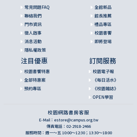
了。我只想逃跑，隨便去哪都行，最好是一個什麼都沒發生
常見問題FAQ
全館新品
的平行世界。我想像著爸爸和妹妹們從房子前門進來，妹妹
們蹦蹦跳跳的，爸爸則緊緊抱著我，跟我說滕納丹和滕納卡
聯絡我們
館長推薦
是在騙人。可我無法逃跑，沒地方可去，只能傻傻地站在廚
門市資訊
禮品專區
房那張椅子後面，渾身感官失靈，任由無助感將我包圍。我
徵人啟事
校園書饗
所能做的，只是默默地否認自己聽到的話。
消息活動
即將登場
隱私權政策
有一陣子，我以為是因為自己足夠堅強，所以在跟著三輛靜
靜駛過爸爸老家的靈車時沒有什麼感覺。但當麻木感漸漸褪
注目優惠
訂閱服務
去時，我才後知後覺地感覺到痛楚。痛苦一點點地甦醒，在
我掛起的薄薄一層笑容背後蔓延。思念如同撕心裂肺般的
校園書饗特惠
校園電子報
痛，往事如空氣一般，無孔不入地塞滿我的每分每秒。但我
全部特惠案
《每日活水》
不能任憑自己頽廢，我得堅強起來。我知道，如果任由感情
預約專區
《校園雜誌》
融入被掏空的心裡，哪怕只有微不足道的一點，也必然會再
OPEN學習
次引來洶湧的浪潮，讓我被痛苦的巨浪淹沒。一旦到了那個
境地，就沒人能把我救起來了。
校園網路書房客服
E-Mail：
estore@campus.org.tw
我和妹妹芭芭拉共用一個房間。她去世的時候，只有十一
傳真電話：02-2918-2466
歲。我記得在失去她的第一個晚上，月光格外明亮，我躺著
服務時間：週一～五 10:00～12:30；13:30～18:00
睡不著，目光盯著對面她的空床。那床鋪得整整齊齊，枕頭