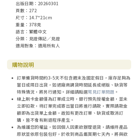
出版日期：20260301
頁數：272
1. 那一個承諾
尺寸：14.7*21cm
重量：378克
發動機再咳了一聲，便徹底安靜下來。我準備去見馬克了。
語言：繁體中文
我從打火器上拔出鑰匙，隨手放進錢包裡。街燈的光被夜裡
分類：見證傳記／見證
的冷霧篩得朦朦朧朧，在雨澆溼的柏油路上勾出一圈又一圈
適用對象：適用所有人
的光環。人行道上到處都是小水坑，裡面盛著彩虹色的雨
水。我的鞋子踢踢踏踏地敲著路面，聲音迴響在停滿了車輛
的街道上。
購物說明
今天我又要遲到了。其實今天下班算早的，但等我吃完晚
訂單備貨時間約3-5天不包含週末及國定假日，庫存足夠為
飯，稍微翻了翻信件，再掃蕩衣櫃找到能穿的衣服，已經我
當日或隔日出貨，如遇廠商調貨時間延長或絕版、缺貨等
很想見馬克。今晚他會在那裡，除了他，還會有很多朋友和
特殊情況，將另行通知。詳細請點選
常見訂單問題
。
熟人，他們都是些有故事的人。每人都曾煩惱纏身，然後又
線上刷卡金額僅為訂單成立時，銀行預先授權金額，並未
找到了新的摯愛，在不住的禱告中獲得了開啟生命新階段的
立即扣款，待訂單完成寄出當日將進行請款，實際請款金
契機。我很樂意跟他們見面，但真正讓我在那個又冷又溼的
額即為出貨單上金額，故如有更改訂單、缺貨或取消訂
雨夜出門的，其實單單就是馬克。從我教會的朋友把人人稱
購，皆不會有刷退程序產生。
讚的馬克介紹給我到現在，已經快三年了。在我認識他的好
為維護您的權益，如因個人因素欲辦理退貨，請維持產品
幾個月前，就已經聽說過很多他的事情，全都是好評。
原狀並依原包裝包好，於收到商品鑑賞期七天內，將與欲