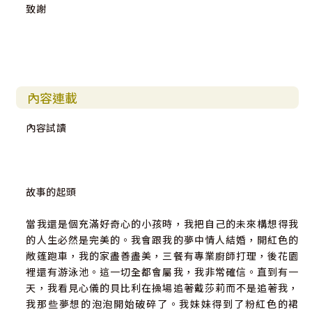
致謝
內容連載
內容試讀
故事的起頭
當我還是個充滿好奇心的小孩時，我把自己的未來構想得我
的人生必然是完美的。我會跟我的夢中情人結婚，開紅色的
敞篷跑車，我的家盡善盡美，三餐有專業廚師打理，後花園
裡還有游泳池。這一切全都會屬我，我非常確信。直到有一
天，我看見心儀的貝比利在操場追著戴莎莉而不是追著我，
我那些夢想的泡泡開始破碎了。我妹妹得到了粉紅色的裙