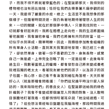
子，而我不得不將就著穿藍色的；在聖誕節那天，我得到的
禮物裡也沒有芭比娃娃；恰好在我們去樂事薯片廠參觀的前
一天，我還得了嚴重的水痘。總之，生活並不是我想像的那
個樣子。但隨著時間流逝，我仍執著地期待著理想人生的到
來。一切的關鍵，就在於那個夢中情人。只要我找到他，一
切就都會好起來的。我將在婚禮上走向他，我的生活將圍繞
著他展開，我會讓他幸福，我們也將擁有共同的財富。這一
切似乎水到渠成，簡單明瞭。因此，我積極參加教會組織的
所有單身人士活動，直到某天我驚訝地發現，我已經三十歲
了，卻依然單身，做著一份不喜歡的工作，身無長物，感覺
自己一無是處。上帝完全忽略了我，一定是這樣。此後每年
過生日，我數著蛋糕上的蠟燭，都會發愁自己將來變成養老
院裡孤獨的老太太，看著院友被他們的孩子、以及孩子的孩
子包圍。我心想，自己會不會淪落到縮在角落裡，天天抓著
好心人（就是那種會問看護：「你們這兒誰平時沒什麼人探
訪的，我來陪陪他們」的善良女人）在聖誕節送給我的綠色
針織氈子？我會不會變成那個讓眾人同情的對象，沒人敢明
目張膽地盯著我看，但都悄悄咬著耳朵說「她沒結過婚，可
惜了」？這些想法曾經每日盤踞在我腦海裡，那段時間我過