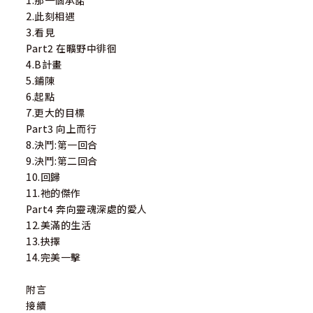
1.那一個承諾
2.此刻相遇
3.看見
Part2 在曠野中徘徊
4.B計畫
5.鋪陳
6.起點
7.更大的目標
Part3 向上而行
8.決鬥:第一回合
9.決鬥:第二回合
10.回歸
11.祂的傑作
Part4 奔向靈魂深處的愛人
12.美滿的生活
13.抉擇
14.完美一擊
附言
接續