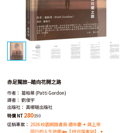
赤足獨旅--踏向花開之路
作者：
葛帕蒂
(Patti Gordon)
譯者：
劉俊宇
出版社：
真哪噠出版社
280
特價 NT
350
促銷專案：
2026 校園網路書房 週年慶 ✦ 與上帝
同行的人生地圖 🏡【 呼召探索站】 ✦