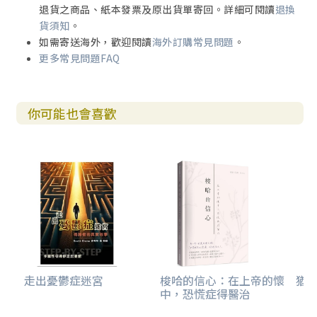
退貨之商品、紙本發票及原出貨單寄回。詳細可閱讀
退換
自從我見到他的第一眼起，我就知道那些好評所言不假。馬
貨須知
。
克是個高個子，黑頭髮，喜歡跑步。他臉上始終掛著微笑，
如需寄送海外，歡迎閱讀
海外訂購常見問題
。
和煦得像是從他那顆溫柔的心裡直接流出來的。對永恆世界
更多常見問題FAQ
的嚮往似乎在他身上扎了根，因此在面對自己和這個世界
時，他始終保持著平和。我認識的人都被馬克深深吸引，無
論老少。不管是在教會或是在任何群體，總有人在等著和馬
你可能也會喜歡
克聊上幾句，大家都想聽聽他那些樸實卻總能讓人打起精神
的話語。我和馬克有很多共同好友，我們喜歡在教會或者聖
經學習小組碰面時閒聊，也曾經打電話聊天，一聊就是一兩
個小時。我特別喜歡跟馬克聊天，他是那種不在寒暄客套上
浪費時間的人。
馬克擅於傾聽，也總能找到合適的時機分享自己的所思所
得。他使我嘗試從陌生的角度去觀察這個世界，在熙熙攘攘
的人群中尋找能夠長久存在的東西。我被馬克所吸引，但我
心裡總覺得有什麼東西阻擋在我們之間，使我們永遠保持禮
貌的距離。馬克問過我幾次是否願意和他在一起，我很想答
走出憂鬱症迷宮
梭哈的信心：在上帝的懷
猶
中，恐慌症得醫治
應，然後，我就能和他一起吃著甜點、喝著暖熱的咖啡、舒
舒服服地聊天了。我很想跟他一起出去，但我似乎總是沒辦