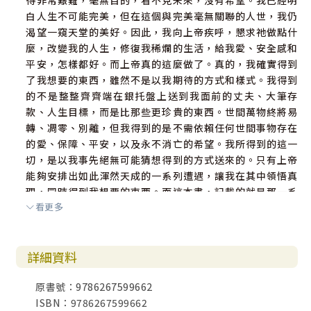
得非常艱難，毫無目的，看不見未來，沒有希望。我已經明
白人生不可能完美，但在這個與完美毫無關聯的人世，我仍
渴望一窺天堂的美好。因此，我向上帝疾呼，懇求祂做點什
麼，改變我的人生，修復我稀爛的生活，給我愛、安全感和
平安，怎樣都好。而上帝真的這麼做了。真的，我確實得到
了我想要的東西，雖然不是以我期待的方式和樣式。我得到
的不是整整齊齊端在銀托盤上送到我面前的丈夫、大筆存
款、人生目標，而是比那些更珍貴的東西。世間萬物終將易
轉、凋零、別離，但我得到的是不需依賴任何世間事物存在
的愛、保障、平安，以及永不消亡的希望。我所得到的這一
切，是以我事先絕無可能猜想得到的方式送來的。只有上帝
能夠安排出如此渾然天成的一系列遭遇，讓我在其中領悟真
理，同時得到我想要的東西。而這本書，記載的就是那一系
看更多
列課程，以及它們帶來的嶄新人生。在我嶄新的人生中，沒
有任何事物與從前一樣。但唯一的改變，就是我自己。 葛帕
蒂（Patti Gordon）
詳細資料
原書號：9786267599662
ISBN：9786267599662
Part 1從廢墟邁向新生