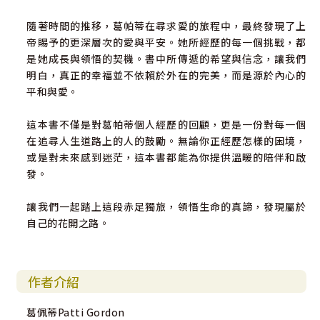
隨著時間的推移，葛帕蒂在尋求愛的旅程中，最終發現了上
帝賜予的更深層次的愛與平安。她所經歷的每一個挑戰，都
是她成長與領悟的契機。書中所傳遞的希望與信念，讓我們
明白，真正的幸福並不依賴於外在的完美，而是源於內心的
平和與愛。
這本書不僅是對葛帕蒂個人經歷的回顧，更是一份對每一個
在追尋人生道路上的人的鼓勵。無論你正經歷怎樣的困境，
或是對未來感到迷茫，這本書都能為你提供溫暖的陪伴和啟
發。
讓我們一起踏上這段赤足獨旅，領悟生命的真諦，發現屬於
自己的花開之路。
作者介紹
葛佩蒂Patti Gordon