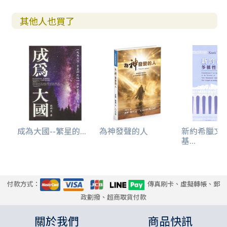
法找到時間跟他見面。我期待我們可以一起去街角公園餵鴨
子、聽著他爽朗的笑聲，但這些渴望總是被來自往日的回音
其他人也買了
淹沒，它們一遍遍地重現，提醒著我多年前許下的一個承
諾。
那是我十五歲時的事了。夏天的大雨如注，刷在玻璃推門
上，雨水匯成一條小溪，匆匆地流進我家草木鬱鬱的後院。
雷聲一陣接一陣轟隆隆滾過，但我們安然待在家裡，那是位
於田納西州一棟漂亮的房子。媽媽坐在廚房裡的一張椅子
上，我就站在她旁邊，手放在她的肩膀上，我的姐姐和一個
妹妹陪在我和媽媽旁邊。我們母女四人聽著面前的兩個人說
成為大國--繁星的...
為神發聲的人
新約希臘文
話，滕納丹和滕納卡，他們是我們的鄰居，也是我們信賴的
基...
朋友。他們斟酌許久，尋找合適的字詞，緩慢地告訴我們外
面發生了一場車禍。我爸爸死了，我的兩個妹妹也死了。
我依然站著，一動也不動。這怎麼可能？他們怎麼會死，這
付款方式：
傳真刷卡、虛擬轉帳、郵
種事怎麼會發生在我們身上，發生在我身上？但是，滕納丹
政劃撥、超商取貨付款
和滕納卡還在繼續說話，艱難地要把這個殘酷的事實完整地
告訴我們。這一切都來得太突然，給人打擊太大，太不公平
關於我們
商品快訊