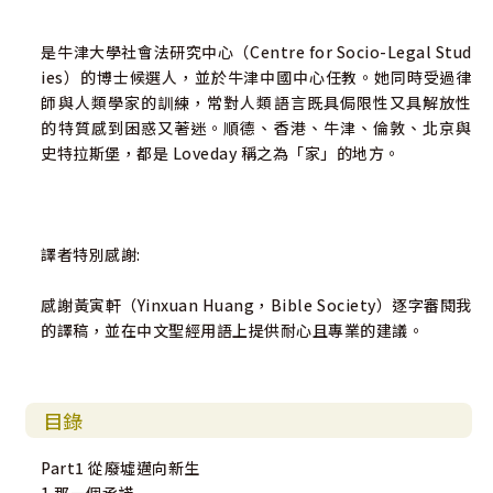
是牛津大學社會法研究中心（Centre for Socio-Legal Stud
ies）的博士候選人，並於牛津中國中心任教。她同時受過律
師與人類學家的訓練，常對人類語言既具侷限性又具解放性
的特質感到困惑又著迷。順德、香港、牛津、倫敦、北京與
史特拉斯堡，都是 Loveday 稱之為「家」的地方。
譯者特別感謝:
感謝黃寅軒（Yinxuan Huang，Bible Society）逐字審閱我
的譯稿，並在中文聖經用語上提供耐心且專業的建議。
目錄
Part1 從廢墟邁向新生