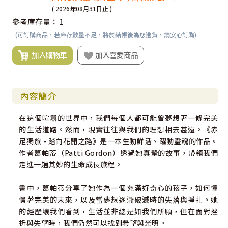
( 2026年08月31日止 )
參考庫存量：
1
(可訂購商品，若庫存數量不足，將於結帳後為您進貨，請安心訂購)
加入購物車
加入喜愛商品
內容簡介
在這個喧囂的世界中，我們每個人都可能曾夢想著一條完美
的生活道路。然而，現實往往與我們的理想相去甚遠。《赤
足獨旅 - 踏向花開之路》是一本生動鮮活、躍動靈魂的作品。
作者葛帕蒂（Patti Gordon）透過她真摯的故事，帶領我們
走進一趟其妙的生命成長旅程。
書中，葛帕蒂分享了她作為一個充滿好奇心的孩子，如何憧
憬著完美的未來，以及當夢想逐漸破滅時的失落與掙扎。她
的經歷讓我們看到，生活並非總是如我們所願，但在面對挫
折與失望時，我們仍然可以找到希望與光明。