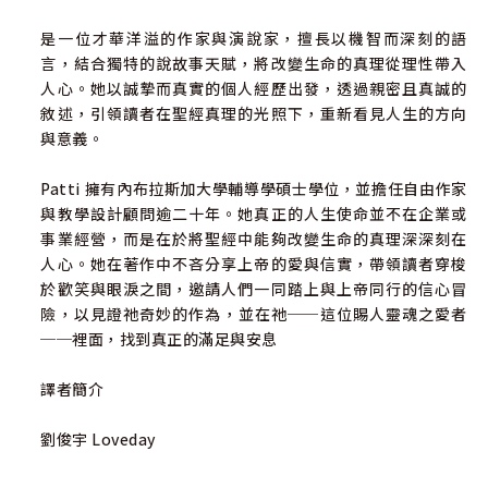
是一位才華洋溢的作家與演說家，擅長以機智而深刻的語
言，結合獨特的說故事天賦，將改變生命的真理從理性帶入
人心。她以誠摯而真實的個人經歷出發，透過親密且真誠的
敘述，引領讀者在聖經真理的光照下，重新看見人生的方向
與意義。
Patti 擁有內布拉斯加大學輔導學碩士學位，並擔任自由作家
與教學設計顧問逾二十年。她真正的人生使命並不在企業或
事業經營，而是在於將聖經中能夠改變生命的真理深深刻在
人心。她在著作中不吝分享上帝的愛與信實，帶領讀者穿梭
於歡笑與眼淚之間，邀請人們一同踏上與上帝同行的信心冒
險，以見證祂奇妙的作為，並在祂──這位賜人靈魂之愛者
──裡面，找到真正的滿足與安息
譯者簡介
劉俊宇 Loveday