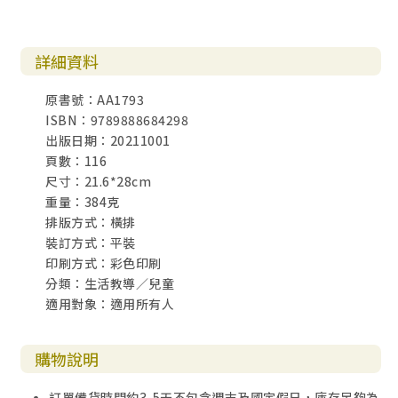
詳細資料
原書號：AA1793
ISBN：9789888684298
出版日期：20211001
頁數：116
尺寸：21.6*28cm
重量：384克
排版方式：橫排
裝訂方式：平裝
印刷方式：彩色印刷
分類：生活教導／兒童
適用對象：適用所有人
購物說明
訂單備貨時間約3-5天不包含週末及國定假日，庫存足夠為