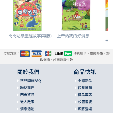
閃閃貼紙聖經故事(再版)
上帝給我的好消息
「
冊(
付款方式：
傳真刷卡、虛擬轉帳、郵
政劃撥、超商取貨付款
關於我們
商品快訊
常見問題FAQ
全館新品
聯絡我們
館長推薦
門市資訊
禮品專區
徵人啟事
校園書饗
消息活動
即將登場