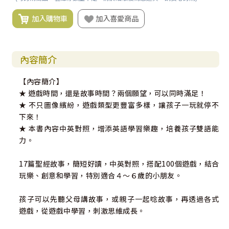
加入購物車
加入喜愛商品
內容簡介
【內容簡介】
★ 遊戲時間，還是故事時間？兩個願望，可以同時滿足！
★ 不只圖像繽紛，遊戲類型更豐富多樣，讓孩子一玩就停不
下來！
★ 本書內容中英對照，增添英語學習樂趣，培養孩子雙語能
力。
17篇聖經故事，簡短好讀，中英對照，搭配100個遊戲，結合
玩樂、創意和學習，特別適合４～６歲的小朋友。
孩子可以先聽父母講故事，或親子一起唸故事，再透過各式
遊戲，從遊戲中學習，刺激思維成長。