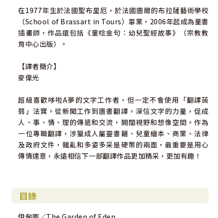
在1977年生於法國聖布里厄，於法國圖爾的布拉薩藝術學校
（School of Brassart in Tours）畢業，2006年起成為童書
插畫師，作品還包括《童唸金句：幼兒聖經故事》（宗教教
育中心出版）。
【譯者簡介】
麥偉光
超級喜歡哆啦A夢的文字工作者，但一定不會使用「翻譯蒟
蒻」法寶。從新聞工作到圖書翻譯，深信文字的力量，促成
人、事、情、理的傳遞和交流，開闊視野和想像空間。作為
一位專職翻譯，涉獵成人屬靈書籍、兒童繪本、商業、法律
及政府文件，雜亂和多姿多采是硬幣的兩面，最重要是用心
傳情達意，永遠相信下一部翻譯作品更加精采，更加有趣！
目錄
伊甸園／The Garden of Eden