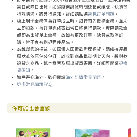
當日或隔日出貨，如遇廠商調貨時間延長或絕版、缺貨等
特殊情況，將另行通知。詳細請點選
常見訂單問題
。
線上刷卡金額僅為訂單成立時，銀行預先授權金額，並未
立即扣款，待訂單完成寄出當日將進行請款，實際請款金
額即為出貨單上金額，故如有更改訂單、缺貨或取消訂
購，皆不會有刷退程序產生。
為維護您的權益，如因個人因素欲辦理退貨，請維持產品
原狀並依原包裝包好，於收到商品鑑賞期七天內，將與欲
退貨之商品、紙本發票及原出貨單寄回。詳細可閱讀
退換
貨須知
。
如需寄送海外，歡迎閱讀
海外訂購常見問題
。
更多常見問題FAQ
你可能也會喜歡