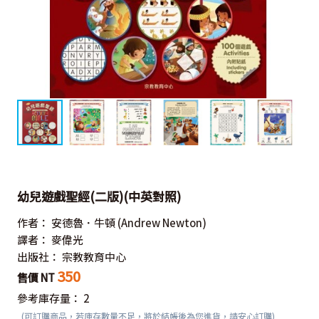
幼兒遊戲聖經(二版)(中英對照)
作者：
安德魯．牛頓
(Andrew Newton)
譯者：
麥偉光
出版社：
宗教教育中心
350
售價 NT
參考庫存量：
2
(可訂購商品，若庫存數量不足，將於結帳後為您進貨，請安心訂購)