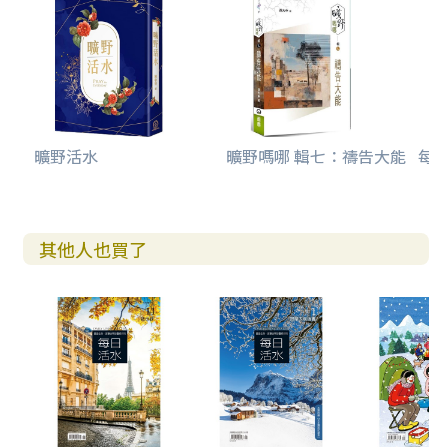
曠野活水
曠野嗎哪 輯七：禱告大能
每日
其他人也買了