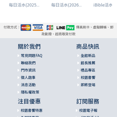
每日活水(2025...
每日活水(2026...
iBible活水少.
付款方式：
傳真刷卡、虛擬轉帳、郵
政劃撥、超商取貨付款
關於我們
商品快訊
常見問題FAQ
全館新品
聯絡我們
館長推薦
門市資訊
禮品專區
徵人啟事
校園書饗
消息活動
即將登場
隱私權政策
注目優惠
訂閱服務
校園書饗特惠
校園電子報