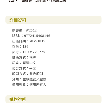
128・伴讀好書 啟示錄、俄巴底亞書
詳細資料
原書號：W2512
ISBN：9772415408146
出版日期：20251015
頁數：136
尺寸：15.3 x 22.3cm
排版方式：橫排
語言：繁體中文
裝訂方式：平裝
印刷方式：雙色印刷
分類：生命造就／靈修
適用對象：適用所有人
購物說明