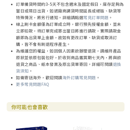
訂單備貨時間約3-5天不包含週末及國定假日，庫存足夠為
當日或隔日出貨，如遇廠商調貨時間延長或絕版、缺貨等
特殊情況，將另行通知。詳細請點選
常見訂單問題
。
線上刷卡金額僅為訂單成立時，銀行預先授權金額，並未
立即扣款，待訂單完成寄出當日將進行請款，實際請款金
額即為出貨單上金額，故如有更改訂單、缺貨或取消訂
購，皆不會有刷退程序產生。
為維護您的權益，如因個人因素欲辦理退貨，請維持產品
原狀並依原包裝包好，於收到商品鑑賞期七天內，將與欲
退貨之商品、紙本發票及原出貨單寄回。詳細可閱讀
退換
貨須知
。
如需寄送海外，歡迎閱讀
海外訂購常見問題
。
更多常見問題FAQ
你可能也會喜歡