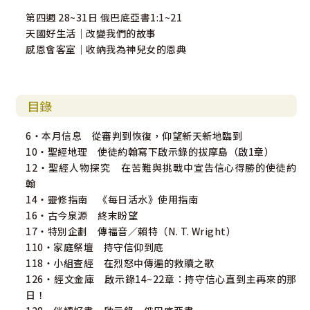
第四週 28~31日 俄巴底亞書1:1~21
天國好生活｜改變我們的故事
感恩會客室｜收納我為神兒女的恩典
目錄
6・本月信息 從審判到恢復，仰望新天新地臨到
10・聖經地理 使徒約翰寫下啟示錄的拔摩島（啟1章）
12・聖經人物探究 在苦難與挑戰中宣告信心得勝的使徒約
翰
14・靈修指南 《每日活水》使用指南
16・古今泉源 終末盼望
17・特別企劃 傳福音／賴特（N. T. Wright）
110・家庭祭壇 持守信仰到底
118・小組查經 在烈怒中傳遍的救贖之歌
126・經文金庫 啟示錄14~22章：持守信心直到主再來的那
日！