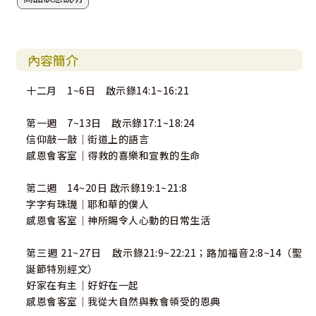
內容簡介
十二月 1~6日 啟示錄14:1~16:21
第一週 7~13日 啟示錄17:1~18:24
信仰敲一敲｜街道上的語言
感恩會客室｜得救的喜樂和宣教的生命
第二週 14~20日 啟示錄19:1~21:8
字字有珠璣｜耶和華的僕人
感恩會客室｜神所賜令人心動的日常生活
第三週 21~27日 啟示錄21:9~22:21；路加福音2:8~14（聖
誕節特別經文）
好家在有主｜好好在一起
感恩會客室｜我從大自然與教會領受的恩典