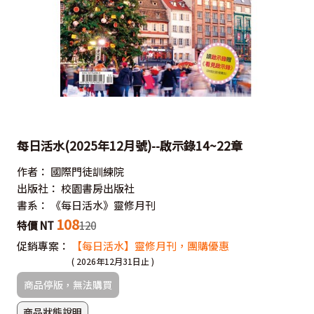
每日活水(2025年12月號)--啟示錄14~22章
作者：
國際門徒訓練院
出版社：
校園書房出版社
書系：
《每日活水》靈修月刊
108
特價 NT
120
促銷專案：
【每日活水】靈修月刊，團購優惠
( 2026年12月31日止 )
商品停版，無法購買
商品狀態說明