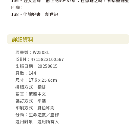
136・經文金庫 創世記30~37章：在患難之時，神都垂聽並
回應！
138・伴讀好書 創世記
詳細資料
原書號：W2508L
ISBN：4715822100567
出版日期：20250615
頁數：144
尺寸：17.6 x 25.6cm
排版方式：橫排
語言：繁體中文
裝訂方式：平裝
印刷方式：雙色印刷
分類：生命造就／靈修
適用對象：適用所有人