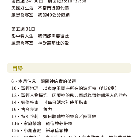
第四週 24~30日 創世記35:16~37:36
天國好生活｜不當門徒的代價
感恩會客室｜我的40公分奇蹟
第五週 31日
影中看人生｜我們都需要彼此
感恩會客室｜神對萬那杜的愛
目錄
6・本月信息 跟隨神信實的帶領
10・聖經地理 以東諸王寶座所在的波斯拉（創36章）
12・聖經人物探究 因著神的恩典而成為盟約繼承人的雅各
14・靈修指南 《每日活水》使用指南
16・古今泉源 角力
17・特別企劃 如何聆聽神的聲音／陸可鐸
116・家庭祭壇 確信神必帶領
126・小組查經 謙卑信靠神