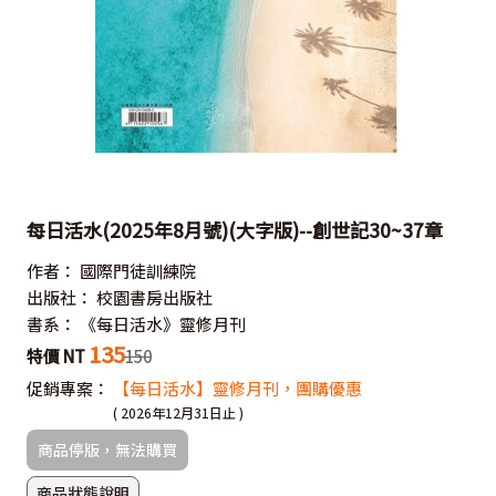
每日活水(2025年8月號)(大字版)--創世記30~37章
作者：
國際門徒訓練院
出版社：
校園書房出版社
書系：
《每日活水》靈修月刊
135
特價 NT
150
促銷專案：
【每日活水】靈修月刊，團購優惠
( 2026年12月31日止 )
商品停版，無法購買
商品狀態說明