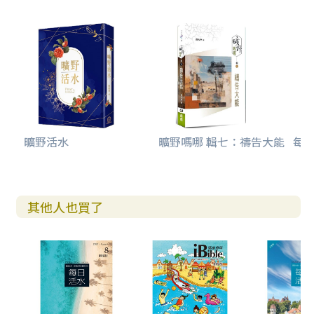
曠野活水
曠野嗎哪 輯七：禱告大能
每日
其他人也買了