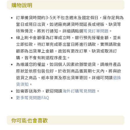
購物說明
訂單備貨時間約3-5天不包含週末及國定假日，庫存足夠為
當日或隔日出貨，如遇廠商調貨時間延長或絕版、缺貨等
特殊情況，將另行通知。詳細請點選
常見訂單問題
。
線上刷卡金額僅為訂單成立時，銀行預先授權金額，並未
立即扣款，待訂單完成寄出當日將進行請款，實際請款金
額即為出貨單上金額，故如有更改訂單、缺貨或取消訂
購，皆不會有刷退程序產生。
為維護您的權益，如因個人因素欲辦理退貨，請維持產品
原狀並依原包裝包好，於收到商品鑑賞期七天內，將與欲
退貨之商品、紙本發票及原出貨單寄回。詳細可閱讀
退換
貨須知
。
如需寄送海外，歡迎閱讀
海外訂購常見問題
。
更多常見問題FAQ
你可能也會喜歡