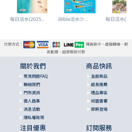
每日活水(2025...
iBible活水少...
每日活水(2025
付款方式：
傳真刷卡、虛擬轉帳、郵
政劃撥、超商取貨付款
關於我們
商品快訊
常見問題FAQ
全館新品
聯絡我們
館長推薦
門市資訊
禮品專區
徵人啟事
校園書饗
消息活動
即將登場
隱私權政策
注目優惠
訂閱服務