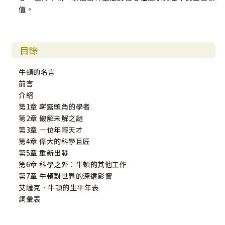
值。
目錄
牛頓的名言
前言
介紹
第1章 嶄露頭角的學者
第2章 破解未解之謎
第3章 一位年輕天才
第4章 偉大的科學巨匠
第5章 重新出發
第6章 科學之外：牛頓的其他工作
第7章 牛頓對世界的深遠影響
艾薩克．牛頓的生平年表
詞彙表