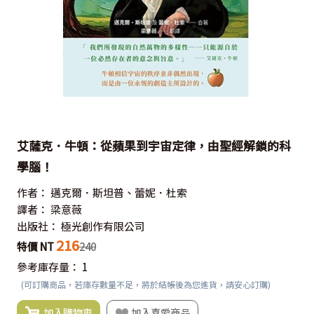
艾薩克．牛頓：從蘋果到宇宙定律，由聖經解鎖的科
學腦！
作者：
邁克爾．斯坦普、蕾妮．杜索
譯者：
梁意薇
出版社：
極光創作有限公司
216
特價 NT
240
參考庫存量：
1
(可訂購商品，若庫存數量不足，將於結帳後為您進貨，請安心訂購)
加入購物車
加入喜愛商品