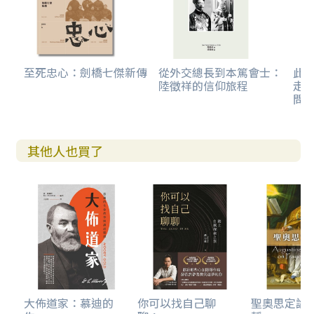
至死忠心：劍橋七傑新傳
從外交總長到本篤會士：
此
陸徵祥的信仰旅程
走
問
其他人也買了
大佈道家：慕迪的
你可以找自己聊
聖奧思定論