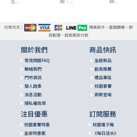
生...
聊：...
靜...
付款方式：
傳真刷卡、虛擬轉帳、郵
政劃撥、超商取貨付款
關於我們
商品快訊
常見問題FAQ
全館新品
聯絡我們
館長推薦
門市資訊
禮品專區
徵人啟事
校園書饗
消息活動
即將登場
隱私權政策
注目優惠
訂閱服務
校園書饗特惠
校園電子報
全部特惠案
《每日活水》