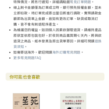
特殊情況，將另行通知。詳細請點選
常見訂單問題
。
線上刷卡金額僅為訂單成立時，銀行預先授權金額，並未
立即扣款，待訂單完成寄出當日將進行請款，實際請款金
額即為出貨單上金額，故如有更改訂單、缺貨或取消訂
購，皆不會有刷退程序產生。
為維護您的權益，如因個人因素欲辦理退貨，請維持產品
原狀並依原包裝包好，於收到商品鑑賞期七天內，將與欲
退貨之商品、紙本發票及原出貨單寄回。詳細可閱讀
退換
貨須知
。
如需寄送海外，歡迎閱讀
海外訂購常見問題
。
更多常見問題FAQ
你可能也會喜歡