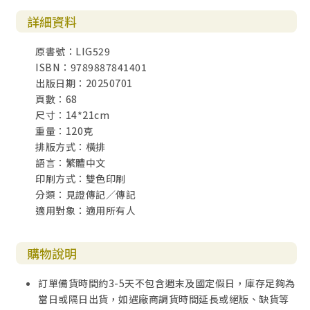
詳細資料
原書號：LIG529
ISBN：9789887841401
出版日期：20250701
頁數：68
尺寸：14*21cm
重量：120克
排版方式：橫排
語言：繁體中文
印刷方式：雙色印刷
分類：見證傳記／傳記
適用對象：適用所有人
購物說明
訂單備貨時間約3-5天不包含週末及國定假日，庫存足夠為
當日或隔日出貨，如遇廠商調貨時間延長或絕版、缺貨等