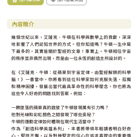
內容簡介
幾個世紀以來，艾薩克．牛頓在科學與數學上的貢獻，深深
地影響了人們認知世界的方式。但你知道嗎？牛頓一生中寫
下最多的，其實是關於聖經的文章！事實上，牛頓相信宇宙
的秩序並非偶然出現，而是由一位永恆的創造主所設計的。
在《艾薩克．牛頓：從蘋果到宇宙定律，由聖經解鎖的科學
腦！》一書當中，你將看到這位科學家如何克服失落、孤獨
和精神困擾，發展出當代最具革命性的科學理念。你也將為
這些令人好奇的問題找到答案，例如：
一顆墜落的蘋果真的啟發了牛頓發現萬有引力嗎？
他對光線和彩虹顏色之間發現了哪些奥秘？
牛頓的運動定律如何體現在現代生活當中？
作為「創造科學英雄系列」，本書將帶領年輕讀者明白好奇
心、堅持不懈，以及對神堅定的信心在追求真理中的重要價