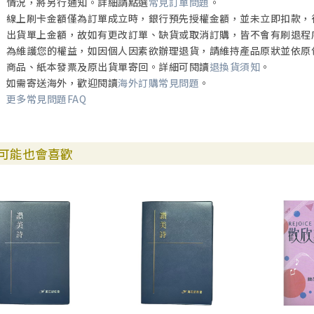
情況，將另行通知。詳細請點選
常見訂單問題
。
線上刷卡金額僅為訂單成立時，銀行預先授權金額，並未立即扣款，
出貨單上金額，故如有更改訂單、缺貨或取消訂購，皆不會有刷退程
為維護您的權益，如因個人因素欲辦理退貨，請維持產品原狀並依原
商品、紙本發票及原出貨單寄回。詳細可閱讀
退換貨須知
。
如需寄送海外，歡迎閱讀
海外訂購常見問題
。
更多常見問題FAQ
可能也會喜歡