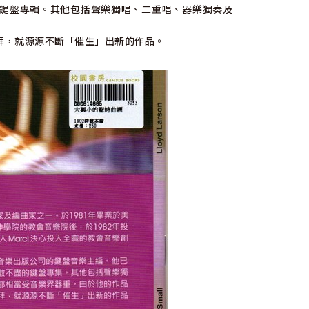
鍵盤專輯。其他包括聲樂獨唱、二重唱、器樂獨奏及
拜，就源源不斷「催生」出新的作品。