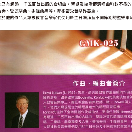
他已有超過一千五百首出版的合唱曲，聖誕及復活節清唱曲和數不盡的
合奏、管弦樂曲、手鐘曲集等，都相當受音樂界器重。
由於他的作品大都被教會音樂家們使用於主日崇拜及不同節期的聖樂崇