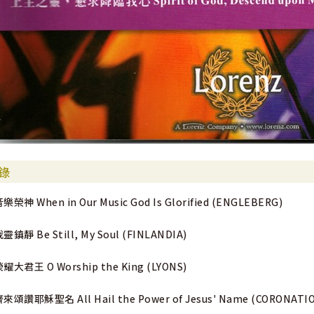
錄
樂榮神 When in Our Music God Is Glorified (ENGLEBERG)
靈鎮靜 Be Still, My Soul (FINLANDIA)
耀大君王 O Worship the King (LYONS)
來頌讚耶穌聖名 All Hail the Power of Jesus' Name (CORONATI