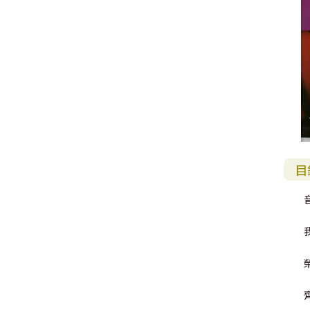
目
音
我
榮
齊