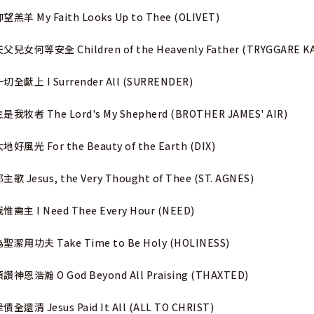
望羔羊 My Faith Looks Up to Thee (OLIVET)
父兒女何等安全 Children of the Heavenly Father (TRYGGARE K
切全獻上 I Surrender All (SURRENDER)
是我牧者 The Lord's My Shepherd (BROTHER JAMES' AIR)
地好風光 For the Beauty of the Earth (DIX)
主歌 Jesus, the Very Thought of Thee (ST. AGNES)
惟需主 I Need Thee Every Hour (NEED)
聖潔用功夫 Take Time to Be Holy (HOLINESS)
讚神恩浩瀚 O God Beyond All Praising (THAXTED)
債全還清 Jesus Paid It All (ALL TO CHRIST)