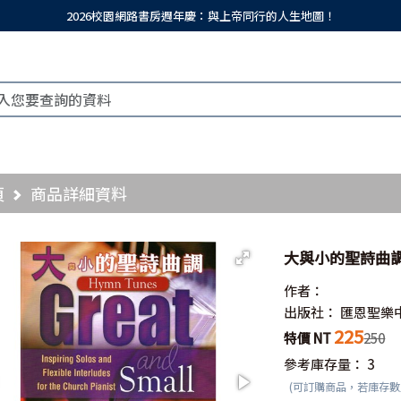
2026校園網路書房週年慶：與上帝同行的人生地圖！
頁
商品詳細資料
大與小的聖詩曲
作者：
出版社：
匯恩聖樂
225
特價 NT
250
參考庫存量：
3
(可訂購商品，若庫存