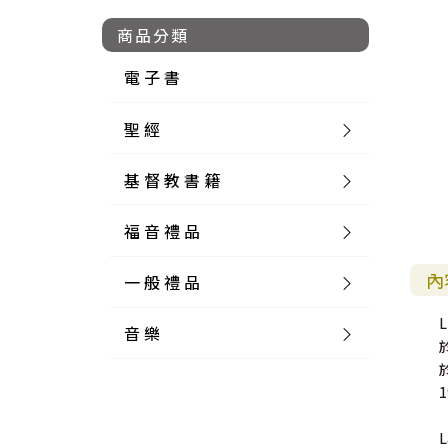
商品分類
電 子 書
聖 經
基 督 教 書 籍
新 舊 約 聖 經
福 音 禮 品
簡 體 聖 經
聖 經 論 叢
和 合 本
內
一 般 禮 品
英 文 聖 經
神 學 類
福 音 飾 品 配 件
和 合 本 標 點
參 考 書 工 具 書
音 樂
外 文 聖 經
實 踐 神 學
福 音 家 飾 用 品
一 般 卡 片
新 標 點 和 合 本
K J V
摩 西 五 經
系 統 神 學
福 音 項 鍊
讀 經 法
中 外 文 聖 經
教 會 歷 史
福 音 生 活 雜 貨
一 般 文 具
詩 本 樂 譜
和 合 本 修 訂 版
E S V
歷 史 書
神 、 創 造
宣 教 差 傳
福 音 耳 環 / 耳 夾
福 音 桌 飾 品
萬 用 卡
釋 經 法
創 世 記
註 釋 本 聖 經
生 命 造 就
福 音 食 器 廚 房
食 器 廚 房
C D
現 代 中 文 譯 本
G N B
和 合 本 / N I V
舊 約 註 釋
基 督
社 會 參 與
歷 史
福 音 手 環 / 手 鍊
福 音 布 軸 掛 畫
福 音 服 飾 布 品
貼 紙
日 記 . 筆 記
音 樂 叢 書
聖 經 概 論
出 埃 及 記
約 書 亞 記