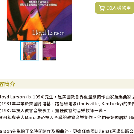
加入購物車
容簡介
Lloyd Larson (b. 1954)先生，是美國教會界重量級的作曲家及編曲
於1981年畢業於美國肯塔基．路易維爾城(louisville, Kentuck
於1982年投入教會音樂事工，擔任教會的音樂牧師一職。
1994年與夫人Marci決心投入全職的教會音樂創作。他們夫婦現居於
Larson先生除了全時間創作及編曲外，更擔任美國Lillenas音樂出