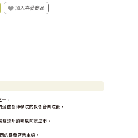
加入喜愛商品
家之一。
y)的美南浸信會神學院的教會音樂院後，
明尼蘇達州的明尼阿波里市。
版公司的鍵盤音樂主編。