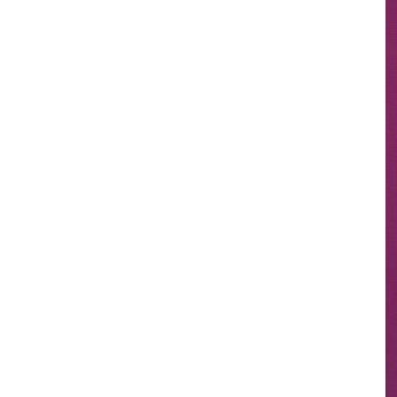
其 他 中 外 文 聖 經
新 約 歷 史 書
青 少 年
靈 恩
研 經 材 料
詩 、 散 文
福 音 包 裝 用 品
聖 經 故 事
約 拿 書
約 翰 福 音
加 拉 太 書
雅 各 書
啟 示 錄
信 徒 神 學
福 音 明 信 片 . 書 籤
成 人
教 育
兒 童 教 材
劇 本 遊 戲
福 音 文 具 雜 貨
聖 經 神 學
彌 迦 書
以 弗 所 書
彼 得 前 書
使 徒 行 傳
靈 界
福 音 季 節 卡
職 業
文 字 工 作
青 少 年 教 材
兒 童 故 事 C D
偽 經 次 經
那 鴻 書
腓 立 比 書
彼 得 後 書
福 音 小 禮 卡
特 殊 問 題
小 組 教 會
幼 稚 教 材
畫 冊
哈 巴 谷 書
歌 羅 西 書
約 翰 壹 、 貳 、 參 書
其 他 福 音 卡 片
生 活 教 導
成 人 教 材
西 番 雅 書
帖 撒 羅 尼 迦 前 後
猶 大 書
主 日 學 教 材
哈 該 書
提 摩 太 前 後
歸 納 法 研 經
撒 迦 利 亞 書
提 多 書
紙 品
瑪 拉 基 書
腓 利 門 書
教 牧 書 信