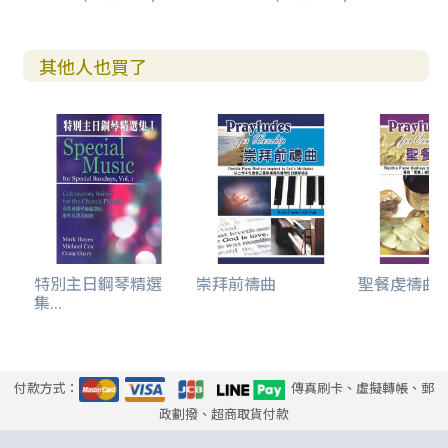
其他人也買了
特別主日鋼琴精選
崇拜前禱曲
聖餐虔禱曲
集...
付款方式：
傳真刷卡、虛擬轉帳、郵
政劃撥、超商取貨付款