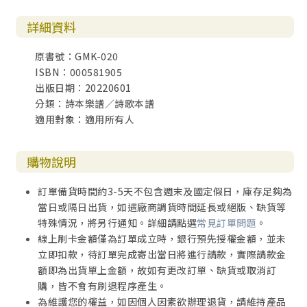
詳細資料
原書號：GMK-020
ISBN：000581905
出版日期：20220601
分類：詩本樂譜／詩歌本譜
適用對象：適用所有人
購物說明
訂單備貨時間約3-5天不包含週末及國定假日，庫存足夠為
當日或隔日出貨，如遇廠商調貨時間延長或絕版、缺貨等
特殊情況，將另行通知。詳細請點選
常見訂單問題
。
線上刷卡金額僅為訂單成立時，銀行預先授權金額，並未
立即扣款，待訂單完成寄出當日將進行請款，實際請款金
額即為出貨單上金額，故如有更改訂單、缺貨或取消訂
購，皆不會有刷退程序產生。
為維護您的權益，如因個人因素欲辦理退貨，請維持產品