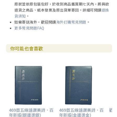
原狀並依原包裝包好，於收到商品鑑賞期七天內，將與欲
退貨之商品、紙本發票及原出貨單寄回。詳細可閱讀
退換
貨須知
。
如需寄送海外，歡迎閱讀
海外訂購常見問題
。
更多常見問題FAQ
你可能也會喜歡
469首五線譜讚美詩．百
469首五線譜讚美詩．百
歡欣
年新版(銀邊燙銀)
年新版(金邊燙金)