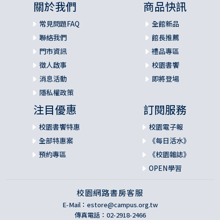
關於我們
商品快訊
常見問題FAQ
全館新品
聯絡我們
館長推薦
門市資訊
禮品專區
徵人啟事
校園書饗
消息活動
即將登場
隱私權政策
注目優惠
訂閱服務
校園書饗特惠
校園電子報
全部特惠案
《每日活水》
預約專區
《校園雜誌》
OPEN學習
校園網路書房客服
E-Mail：
estore@campus.org.tw
傳真電話：02-2918-2466