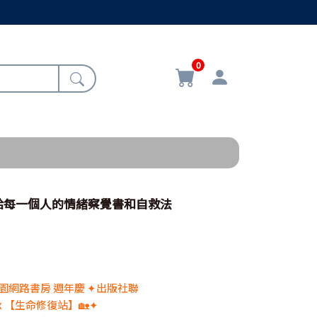
0
給每一個人的情緒察覺書和自救法
 校園網路書房 週年慶 ✦出版社聯
x 【生命修復站】🏡✦