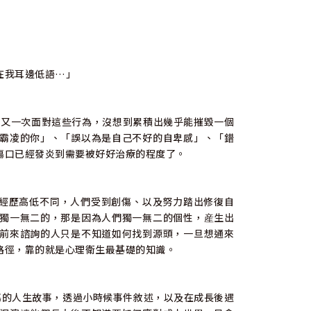
」
在我耳邊低語…」
次又一次面對這些行為，沒想到累積出幾乎能摧毀一個
霸凌的你」、「誤以為是自己不好的自卑感」、「錯
傷口已經發炎到需要被好好治療的程度了。
、學經歷高低不同，人們受到創傷、以及努力踏出修復自
獨一無二的，那是因為人們獨一無二的個性，産生出
前來諮詢的人只是不知道如何找到源頭，一旦想通來
路徑，靠的就是心理衛生最基礎的知識。
傷的人生故事，透過小時候事件敘述，以及在成長後遇