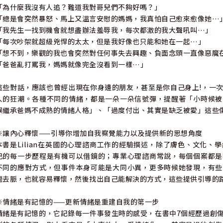
「為什麼我沒有人追？難道我對哥兒們不夠好嗎？」
「總是會突然暴怒、馬上又溫言安慰的媽媽，我真怕自己愈來愈像她…
「我先生一找到機會就想盡辦法羞辱我，每次都激的我大聲吼叫…」
「每次吵架就超級兇悍的太太，但是我好像也只能和她在一起…」
「想不到，樂觀的我也會突然對任何事失去興趣、負面念頭一直像惡魔
「爸爸亂打罵我，媽媽就像完全沒看到一樣…」
這些對話，應該也曾經出現在你身邊的朋友，甚至是你自己身上!，一
人的狂潮。各種不同的情緒，都是一朵一朵信號彈，提醒著「小時候被
誤繼承爸媽不成熟的情緒人格」、「過度付出、其實是缺乏被愛」這些
※讓內心釋懷——引導你增加自我察覺能力以及提供新的思想角度
本書是Lilian在英國的心理諮商工作的經驗撰述，除了膚色、文化
己的每一步歷程是有機可以借鏡的；專業心理諮商常說，每個個案都是
不同的應對方式，但事件本身可能是大同小異，更多時候她發現，有些
龍去脈，也就容易釋懷，然後找出自己能解決的方式，這些提供引導的
※情緒是有記憶的——更新情緒是重建自我的第一步
情緒是有記憶的，它記錄每一件事發生時的感受，在書中7個經歷過創