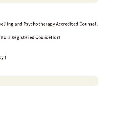
g and Psychotherapy Accredited Counsell
rs Registered Counsellor）
niversity of London）諮商心理學訓練計劃的博士生訪問學
y )