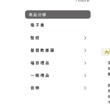
商品分類
電 子 書
聖 經
基 督 教 書 籍
新 舊 約 聖 經
內
福 音 禮 品
簡 體 聖 經
聖 經 論 叢
和 合 本
一 般 禮 品
英 文 聖 經
神 學 類
福 音 飾 品 配 件
和 合 本 標 點
參 考 書 工 具 書
音 樂
外 文 聖 經
實 踐 神 學
福 音 家 飾 用 品
一 般 卡 片
新 標 點 和 合 本
K J V
摩 西 五 經
系 統 神 學
福 音 項 鍊
讀 經 法
中 外 文 聖 經
教 會 歷 史
福 音 生 活 雜 貨
一 般 文 具
詩 本 樂 譜
和 合 本 修 訂 版
E S V
歷 史 書
神 、 創 造
宣 教 差 傳
福 音 耳 環 / 耳 夾
福 音 桌 飾 品
萬 用 卡
釋 經 法
創 世 記