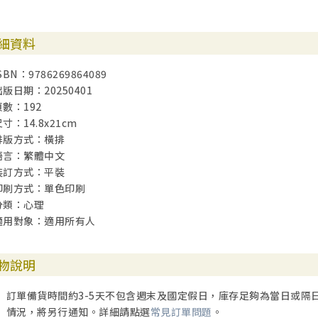
●孩童期的應對機制
●悍妻
細資料
●自卑的影響
●如何更新情緖？
SBN：9786269864089
●什麼是自覺和自省？
出版日期：20250401
頁數：192
你可以這樣做
寸：14.8x21cm
089 如何加強自覺和自省的能力？
排版方式：橫排
090 是什麼攔阻了你的自覺和自省？
語言：繁體中文
092 婚姻諮商
裝訂方式：平裝
093 再談自我狀態
印刷方式：單色印刷
095 溝通唯有從成人狀態出發
分類：心理
✽接收訊息第一步請這樣做：練習以成人的狀態來接收訊息
適用對象：適用所有人
幫幫我啊媽媽！
098 為什麼又要我原諒
物說明
●混亂吵雜的童年
●無怨付出，可能是缺愛
訂單備貨時間約3-5天不包含週末及國定假日，庫存足夠為當日或隔
●幫幫我啊媽媽！
情況，將另行通知。詳細請點選
常見訂單問題
。