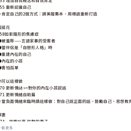
053 增加自我概念和自我肯定
055 重新認識自己
✽肯定自己的2個方式：讃美搜集本、用標語重新打造
孤挺花
058如影隨形的焦慮症
●被羞辱——言語家暴的受害者
●當伴侶是「自戀形人格」時
●重建內在的自己
●內在的小孩
●害怕孤單
你可以這樣做
070 更新情緖 ∽對你的內在小孩説話
071 更新情緒自助篇
✽當負面情緒來臨時請這樣做：對自己說正面的話、鼓勵自己、思想教
悍妻
074一定要吵贏 強勢的妻子
看更多
●爸爸討厭我