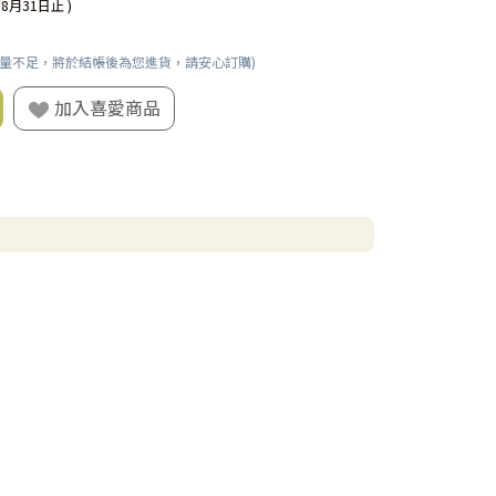
08月31日止 )
數量不足，將於結帳後為您進貨，請安心訂購)
加入喜愛商品