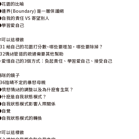
●花園的比喻
●邊界(Boundary) 是一層保護網
●自我的責任 VS 寄望別人
●學習愛自己
你可以這樣做
031 給自己的花園打分數~哪些要增加，哪些要除掉？
032情緖管道的疏通需要其他幫助
✽愛惜自己的3個方式：負起責任、學習愛自己、接受自己
媽咪的鏡子
036陰晴不定的暴怒母親
●憤怒情緖的調整以及為什麽會生氣？
●什麽是自我狀態模式？
●自我狀態模式影響人際關係
●自覺
●自我狀態模式的轉換
你可以這樣做