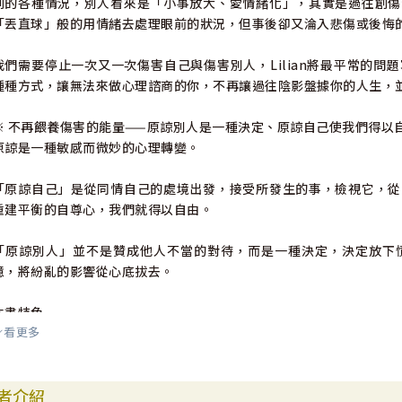
到的各種情況，別人看來是「小事放大、愛情緒化」，其實是過往創傷
「丟直球」般的用情緒去處理眼前的狀況，但事後卻又淪入悲傷或後悔
我們需要停止一次又一次傷害自己與傷害別人，Lilian將最平常的
種種方式，讓無法來做心理諮商的你，不再讓過往陰影盤據你的人生，
※ 不再餵養傷害的能量——原諒別人是一種決定、原諒自己使我們得以
原諒是一種敏感而微妙的心理轉變。
「原諒自己」是從同情自己的處境出發，接受所發生的事，檢視它，從
重建平衡的自尊心，我們就得以自由。
「原諒別人」並不是贊成他人不當的對待，而是一種決定，決定放下
憶，將紛亂的影響從心底拔去。
本書特色
看更多
1.7個涵蓋親子、伴侶、職場、父母的故事，並且提供受困者能為自己
2.分享最基礎的心理衛生知識，讓讀者自己決定想要改善的方式。
者介紹
3.循序漸進、一步一步釐清創傷的起點。