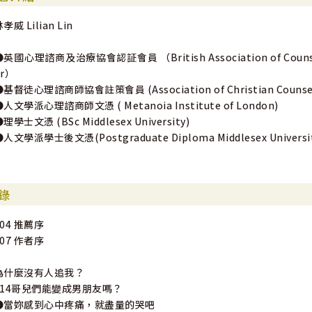
孝威 Lilian Lin
專家力推
英國心理諮商及治療協會認証會員 （British Association of Counsellin
葛揚明 | 佳音基督教會主任牧師
or）
黃聖志 | 以琳書房總經理
基督徒心理諮商師協會註策會員 (Association of Christian Counsello
蔡永謙 | 馬來西亞藝青出版社董事經理
人文學派心理諮商師文憑 ( Metanoia Institute of London)
Dr. Alan Priest | 聖喬治城倫敦大學（ City St. George’s U
理學士文憑 (BSc Middlesex University)
者及學院督導
人文學派學士後文憑(Postgraduate Diploma Middlesex Universit
錄
004 推薦序
007 作者序
為什麼沒有人追我？
014哥兒們能變成男朋友嗎？
●當妳感到心中疼痛，就盡量的哭吧