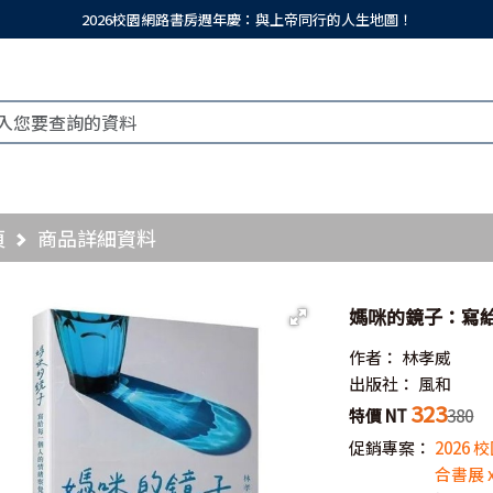
2026校園網路書房週年慶：與上帝同行的人生地圖！
頁
商品詳細資料
媽咪的鏡子：寫
作者：
林孝威
出版社：
風和
323
特價 NT
380
促銷專案：
2026
合書展 