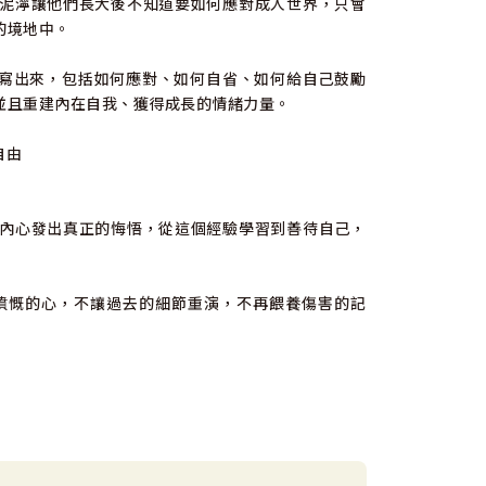
泥濘讓他們長大後不知道要如何應對成人世界，只會
的境地中。
問題寫出來，包括如何應對、如何自省、如何給自己鼓勵
並且重建內在自我、獲得成長的情緒力量。
自由
內心發出真正的悔悟，從這個經驗學習到善待自己，
憤慨的心，不讓過去的細節重演，不再餵養傷害的記
做的事。