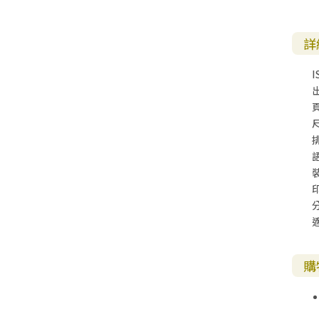
詳
I
尺
購