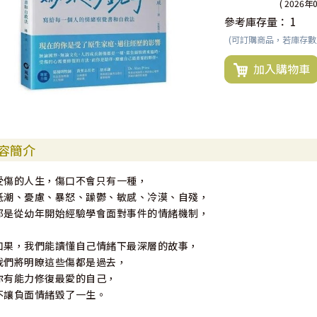
( 2026年
參考庫存量：
1
(可訂購商品，若庫存
加入購物車
容簡介
受傷的人生，傷口不會只有一種，
低潮、憂慮、暴怒、躁鬱、敏感、冷漠、自殘，
都是從幼年開始經驗學會面對事件的情緒機制，
如果，我們能讀懂自己情緒下最深層的故事，
我們將明瞭這些傷都是過去，
你有能力修復最愛的自己，
不讓負面情緒毀了一生。