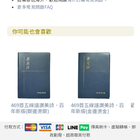
更多常見問題FAQ
你可能也會喜歡
469首五線譜讚美詩．百
469首五線譜讚美詩．百
歡欣
年新版(銀邊燙銀)
年新版(金邊燙金)
付款方式：
傳真刷卡、虛擬轉帳、郵
政劃撥、超商取貨付款