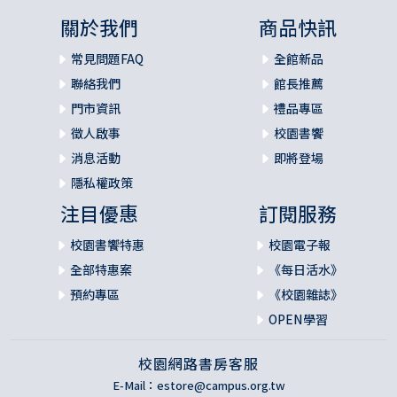
關於我們
商品快訊
常見問題FAQ
全館新品
聯絡我們
館長推薦
門市資訊
禮品專區
徵人啟事
校園書饗
消息活動
即將登場
隱私權政策
注目優惠
訂閱服務
校園書饗特惠
校園電子報
全部特惠案
《每日活水》
預約專區
《校園雜誌》
OPEN學習
校園網路書房客服
E-Mail：
estore@campus.org.tw