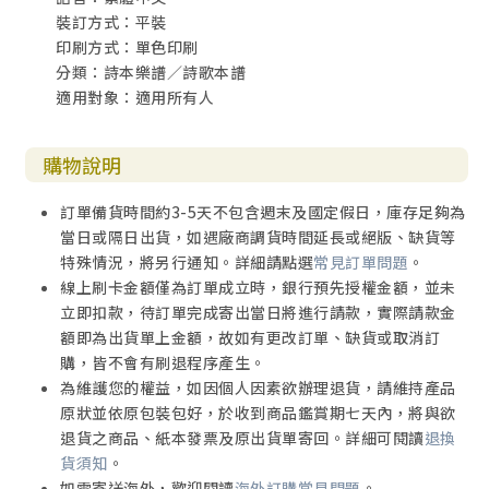
裝訂方式：平裝
印刷方式：單色印刷
分類：詩本樂譜／詩歌本譜
適用對象：適用所有人
購物說明
訂單備貨時間約3-5天不包含週末及國定假日，庫存足夠為
當日或隔日出貨，如遇廠商調貨時間延長或絕版、缺貨等
特殊情況，將另行通知。詳細請點選
常見訂單問題
。
線上刷卡金額僅為訂單成立時，銀行預先授權金額，並未
立即扣款，待訂單完成寄出當日將進行請款，實際請款金
額即為出貨單上金額，故如有更改訂單、缺貨或取消訂
購，皆不會有刷退程序產生。
為維護您的權益，如因個人因素欲辦理退貨，請維持產品
原狀並依原包裝包好，於收到商品鑑賞期七天內，將與欲
退貨之商品、紙本發票及原出貨單寄回。詳細可閱讀
退換
貨須知
。
如需寄送海外，歡迎閱讀
海外訂購常見問題
。