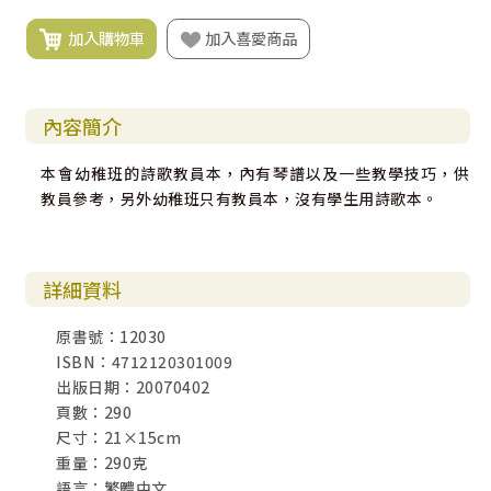
加入購物車
加入喜愛商品
內容簡介
本會幼稚班的詩歌教員本，內有琴譜以及一些教學技巧，供
教員參考，另外幼稚班只有教員本，沒有學生用詩歌本。
詳細資料
原書號：12030
ISBN：4712120301009
出版日期：20070402
頁數：290
尺寸：21×15cm
重量：290克
語言：繁體中文