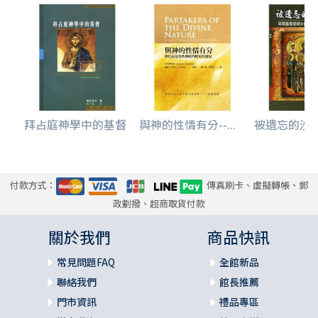
拜占庭神學中的基督
與神的性情有分--...
被遺忘的沙漠姆
付款方式：
傳真刷卡、虛擬轉帳、郵
政劃撥、超商取貨付款
關於我們
商品快訊
常見問題FAQ
全館新品
聯絡我們
館長推薦
門市資訊
禮品專區