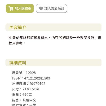
加入購物車
加入喜愛商品
內容簡介
本會幼年班的詩歌教員本，內有琴譜以及一些教學技巧，供
教員參考。
詳細資料
原書號：12028
ISBN：4712120281509
出版日期：20070402
尺寸：21×15cm
重量：690克
語言：繁體中文
裝訂方式：平裝