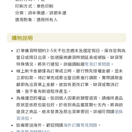
印刷方式：單色印刷
分類：詩本樂譜／詩歌本譜
適用對象：適用所有人
購物說明
訂單備貨時間約3-5天不包含週末及國定假日，庫存足夠為
當日或隔日出貨，如遇廠商調貨時間延長或絕版、缺貨等
特殊情況，將另行通知。詳細請點選
常見訂單問題
。
線上刷卡金額僅為訂單成立時，銀行預先授權金額，並未
立即扣款，待訂單完成寄出當日將進行請款，實際請款金
額即為出貨單上金額，故如有更改訂單、缺貨或取消訂
購，皆不會有刷退程序產生。
為維護您的權益，如因個人因素欲辦理退貨，請維持產品
原狀並依原包裝包好，於收到商品鑑賞期七天內，將與欲
退貨之商品、紙本發票及原出貨單寄回。詳細可閱讀
退換
貨須知
。
如需寄送海外，歡迎閱讀
海外訂購常見問題
。
更多常見問題FAQ