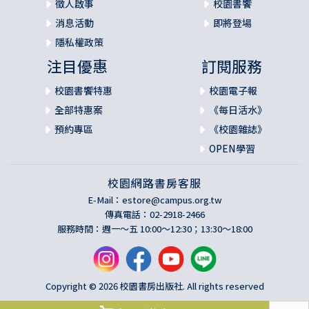
徵人啟事
校園書饗
消息活動
即將登場
隱私權政策
注目優惠
訂閱服務
校園書饗特惠
校園電子報
全部特惠案
《每日活水》
預約專區
《校園雜誌》
OPEN學習
校園網路書房客服
E-Mail：
estore@campus.org.tw
傳真電話：02-2918-2466
服務時間：週一～五 10:00～12:30；13:30～18:00
Copyright © 2026 校園書房出版社. All rights reserved