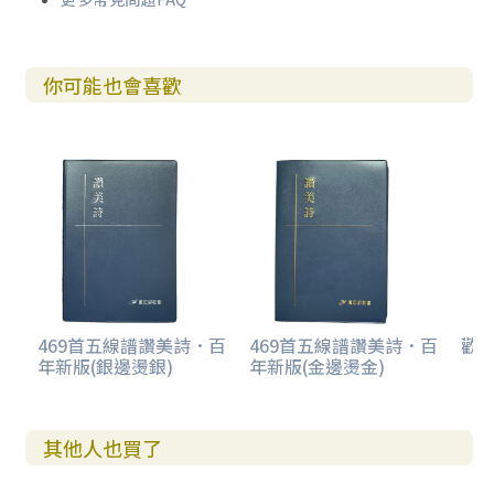
你可能也會喜歡
469首五線譜讚美詩．百
469首五線譜讚美詩．百
歡欣
年新版(銀邊燙銀)
年新版(金邊燙金)
其他人也買了