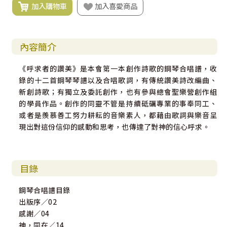
加入購物車
加入喜愛商品
內容簡介
《呼求者的讚美》是本會第一本創作詩歌的鋼琴合唱譜，收
錄的十二首鋼琴琴譜以及合唱歌詞，有傳統讚美詩改編曲、
新創詩歌；有獨立及委託創作，也有參與總會聖樂營創作組
的學員作品。創作的同靈不管是持續砥礪專業的事奉同工、
或者是羨慕善工努力耕耘的音樂素人，都藉由歌詞與樂音呈
現出對這份信仰的感動和思考，也傳達了對神的信心呼求。
目錄
鋼琴合唱譜目錄
出版序／02
感謝／04
神，同在／14