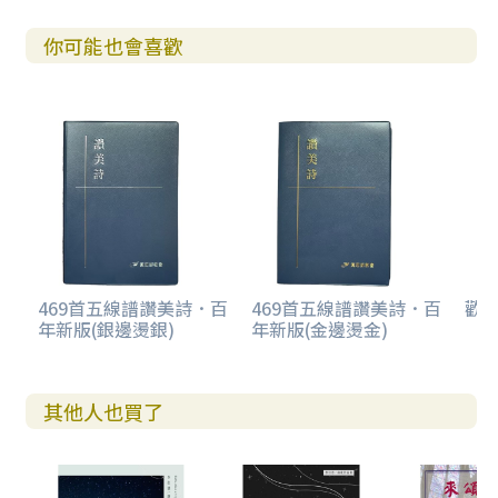
你可能也會喜歡
469首五線譜讚美詩．百
469首五線譜讚美詩．百
歡欣
年新版(銀邊燙銀)
年新版(金邊燙金)
其他人也買了