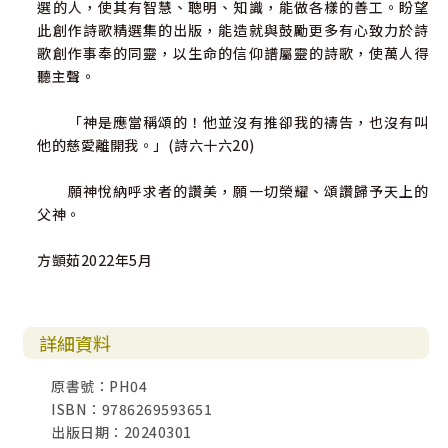
選的人，使其有智慧、聰明、知識，能做各樣的善工。盼望
此創作詩歌精選集的出版，能造就與鼓勵更多有心致力於詩
歌創作事奉的同靈，以生命的信仰譜屬靈的詩歌，使萬人得
聽主聲。
「神是應當稱頌的！他並沒有推卻我的禱告，也沒有叫
他的慈愛離開我。」(詩六十六20)
願神悅納呼求者的讚美，願一切榮耀、頌讚歸予天上的
父神。
方顗茹2022年5月
詳細資料
原書號：PH04
ISBN：9786269593651
出版日期：20240301