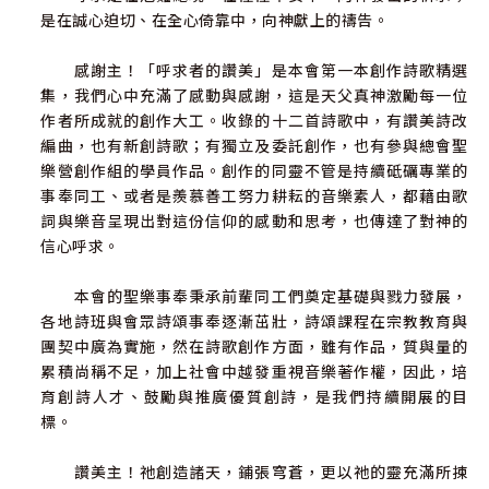
是在誠心迫切、在全心倚靠中，向神獻上的禱告。
感謝主！「呼求者的讚美」是本會第一本創作詩歌精選
集，我們心中充滿了感動與感謝，這是天父真神激勵每一位
作者所成就的創作大工。收錄的十二首詩歌中，有讚美詩改
編曲，也有新創詩歌；有獨立及委託創作，也有參與總會聖
樂營創作組的學員作品。創作的同靈不管是持續砥礪專業的
事奉同工、或者是羨慕善工努力耕耘的音樂素人，都藉由歌
詞與樂音呈現出對這份信仰的感動和思考，也傳達了對神的
信心呼求。
本會的聖樂事奉秉承前輩同工們奠定基礎與戮力發展，
各地詩班與會眾詩頌事奉逐漸茁壯，詩頌課程在宗教教育與
團契中廣為實施，然在詩歌創作方面，雖有作品，質與量的
累積尚稱不足，加上社會中越發重視音樂著作權，因此，培
育創詩人才、鼓勵與推廣優質創詩，是我們持續開展的目
標。
讚美主！祂創造諸天，鋪張穹蒼，更以祂的靈充滿所揀