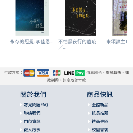
永存的冠冕-李佳恩...
不怕黑夜行的瘟疫
來頌讚主10/主
／...
付款方式：
傳真刷卡、虛擬轉帳、郵
政劃撥、超商取貨付款
關於我們
商品快訊
常見問題FAQ
全館新品
聯絡我們
館長推薦
門市資訊
禮品專區
徵人啟事
校園書饗