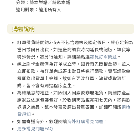
分類：詩本樂譜／詩歌本譜
適用對象：適用所有人
購物說明
訂單備貨時間約3-5天不包含週末及國定假日，庫存足夠為
當日或隔日出貨，如遇廠商調貨時間延長或絕版、缺貨等
特殊情況，將另行通知。詳細請點選
常見訂單問題
。
線上刷卡金額僅為訂單成立時，銀行預先授權金額，並未
立即扣款，待訂單完成寄出當日將進行請款，實際請款金
額即為出貨單上金額，故如有更改訂單、缺貨或取消訂
購，皆不會有刷退程序產生。
為維護您的權益，如因個人因素欲辦理退貨，請維持產品
原狀並依原包裝包好，於收到商品鑑賞期七天內，將與欲
退貨之商品、紙本發票及原出貨單寄回。詳細可閱讀
退換
貨須知
。
如需寄送海外，歡迎閱讀
海外訂購常見問題
。
更多常見問題FAQ