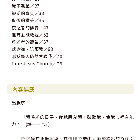
我不孤單／27
親愛的寶貝／33
永恆的讚美／35
疲乏者的禱告／43
惟有主能救我／52
呼求者的禱告／57
感謝祢，陪著我／63
耶穌是否仍然看顧我／70
True Jesus Church／73
內容連載
出版序
「我呼求的日子，你就應允我，鼓勵我，使我心裡有能
力。」(詩一三八3)
呼求是在危難絕境、在惶惶不安中，向神發出的祈求；