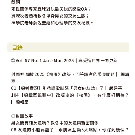
哉問：
兩性關係專家直球對決最尖銳的戀愛QA；
資深牧者透視教會單身男女的交友生態；
神學院老師解說聖經和心理學的交友祕技。
目錄
◎Vol. 67 No. 1 Jan.-Mar. 2025｜與受造世界一同更新
封面裡 關於2025《校園》改版，回答讀者的常見問題 ▏編輯
室
01【編者案頭】別帶戀愛腦談「男女純友誼」了 ▏嚴建基
104【編輯室監聽中】改版後的《校園》，有什麼好期待？
▏編輯室
◎封面故事
男女間有純友誼嗎？教會中的友誼與親密關係
08 友誼的小船要翻了！跟朋友互動5大痛點，你踩到幾個？