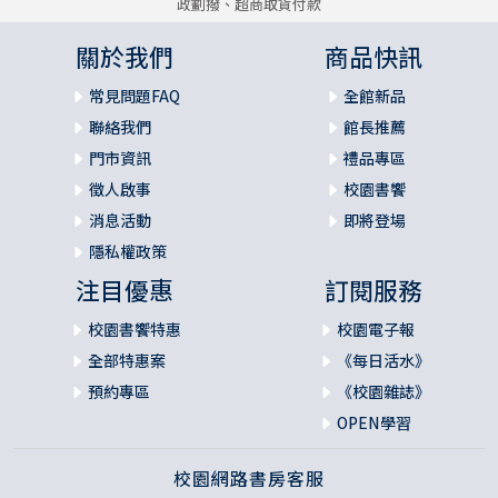
政劃撥、超商取貨付款
關於我們
商品快訊
常見問題FAQ
全館新品
聯絡我們
館長推薦
門市資訊
禮品專區
徵人啟事
校園書饗
消息活動
即將登場
隱私權政策
注目優惠
訂閱服務
校園書饗特惠
校園電子報
全部特惠案
《每日活水》
預約專區
《校園雜誌》
OPEN學習
校園網路書房客服