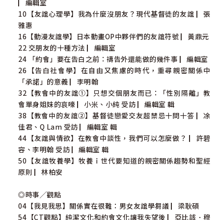
▏編輯室
10【友誼心理學】我為什麼沒朋友？現代基督徒的友誼 ▏張
雅惠
16【動漫友誼學】日本動畫OP中夥伴們的友誼符號 ▏黃鼎元
22 交朋友的十種方法 ▏編輯室
24 「約會」要在告白之前：禱告外還能做的幾件事 ▏編輯室
26【告白社會學】在自由又焦慮的時代，重尋親密關係中
「承諾」的意義 ▏李明翰
32【教會中的友誼①】只想交個朋友而已：「性別隔離」教
會單身姐妹的哀嚎 ▏小米、小純 受訪 ▏編輯室 輯
38【教會中的友誼②】基督徒戀愛交友超禁忌十問十答 ▏凃
佳君、Q Lam 受訪 ▏編輯室 輯
44【友誼與情欲】在教會中談性，我們可以怎麼做？ ▏許碧
容、李明翰 受訪 ▏編輯室 輯
50【友誼牧養學】牧養ｉ世代要知道的親密關係趨勢和聖經
原則 ▏林柏安
◎時事╱觀點
04【我見我思】關係實在很難：男女友誼學芻議 ▏梁耿碩
54【CT觀點】純潔文化和約會文化讓我失望後 ▏亞比該．穆