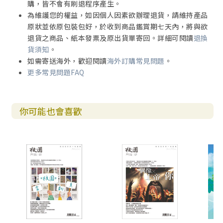
購，皆不會有刷退程序產生。
為維護您的權益，如因個人因素欲辦理退貨，請維持產品
原狀並依原包裝包好，於收到商品鑑賞期七天內，將與欲
退貨之商品、紙本發票及原出貨單寄回。詳細可閱讀
退換
貨須知
。
如需寄送海外，歡迎閱讀
海外訂購常見問題
。
更多常見問題FAQ
你可能也會喜歡