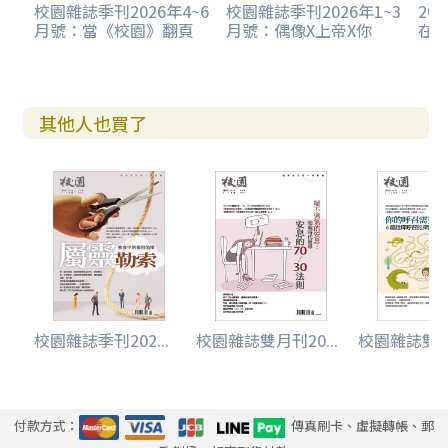
校園雜誌季刊2026年4~6
校園雜誌季刊2026年1~3
20
月號：當《校園》翻頁
月號：偶像X上帝X你
在
其他人也買了
校園雜誌季刊202...
校園雜誌雙月刊20...
校園雜誌雙月刊
付款方式：
傳真刷卡、虛擬轉帳、郵