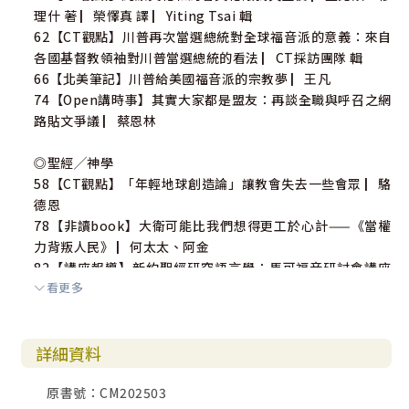
理什 著 ▏榮懌真 譯 ▏Yiting Tsai 輯
62【CT觀點】川普再次當選總統對全球福音派的意義：來自
各國基督教領袖對川普當選總統的看法 ▏CT採訪團隊 輯
66【北美筆記】川普給美國福音派的宗教夢 ▏王凡
74【Open講時事】其實大家都是盟友：再談全職與呼召之網
路貼文爭議 ▏蔡恩林
◎聖經╱神學
58【CT觀點】「年輕地球創造論」讓教會失去一些會眾 ▏駱
德恩
78【非讀book】大衛可能比我們想得更工於心計——《當權
力背叛人民》 ▏何太太、阿金
82【講座報導】新約聖經研究語言學：馬可福音研討會講座
看更多
報導（下） ▏王玉楷
90【舊語新知】你要建造殿宇給我居住嗎？ ▏金子煥
94【舊語新知】何為一日：人性的釋經學 ▏賈定
詳細資料
◎閱讀╱故事
原書號：CM202503
70【群學龐思】技術時代的藝術創作 ▏陳宗文