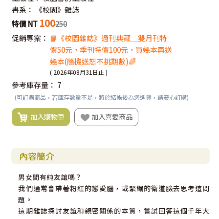
書系：
《校園》雜誌
100
特價 NT
250
促銷專案：
📙《校園雜誌》過刊典藏＿雙月刊特
價50元，季刊特價100元，買幾本再送
幾本(隨機送恕不挑期數)🌈
( 2026年08月31日止 )
參考庫存量：
7
(可訂購商品，若庫存數量不足，將於結帳後為您進貨，請安心訂購)
加入購物車
加入喜愛商品
內容簡介
男女間有純友誼嗎？
我們通常會帶著粉紅的戀愛腦，或緊繃的衛道臉去思考這問
題。
這期雜誌探討友誼和親密關係的本質，嘗試回答這個千年大