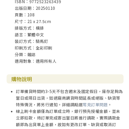
ISBN：9772523263439
86【動漫靈修學】基督徒如何面對看動畫時遇到的試探？ ▏
出版日期：20250110
指南商專的宅男
頁數：108
98【尷尬少年遊】故事關注者——凱薩琳．朗德爾 ▏黃瑞怡
尺寸：21 x 27.5cm
102【寶貝之愛】看一種沉重的溫柔，憂傷中不失盼望 ▏明
排版方式：橫排
明
語言：繁體中文
103【讀書趣】新書上架 ▏金子煥 輯
裝訂方式：騎馬釘
印刷方式：全彩印刷
分類：雜誌
適用對象：適用所有人
購物說明
訂單備貨時間約3-5天不包含週末及國定假日，庫存足夠為
當日或隔日出貨，如遇廠商調貨時間延長或絕版、缺貨等
特殊情況，將另行通知。詳細請點選
常見訂單問題
。
線上刷卡金額僅為訂單成立時，銀行預先授權金額，並未
立即扣款，待訂單完成寄出當日將進行請款，實際請款金
額即為出貨單上金額，故如有更改訂單、缺貨或取消訂