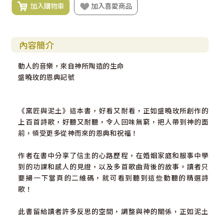
加入購物車
加入喜愛商品
內容簡介
動人的音樂，來自神所陶造的生命
盛曉玫的恩典記號
《窯匠與泥土》這本書，好看又耐看，正如盛曉玫所創作的
上百首詩歌，好聽又耐聽，令人回味無窮，把人帶到神的面
前，領受更多從神而來的恩典和祝福！
作者在書中分享了信主的心路歷程，在婚姻家庭和服事中學
到的功課和感人的見證，以及多首歌曲背後的故事。讀者只
要掃一下當頁的二維碼，就可看到聽到這些動聽的精選詩
歌！
此書留給讀者許多反思的空間，調整與神的關係，正如泥土