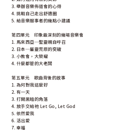
3. 舉辦音樂佈道會的心得
4. 挑戰自己走出舒適圈
5. 給音樂服事者的幾點小建議
第四單元 印象最深刻的幾場音樂會
1. 馬來西亞─聖靈親自呼召
2. 日本─屬靈荒原的突破
3. 小教會，大榮耀
4. 什麼都管的大老闆
第五單元 歌曲背後的故事
1. 為何對我這麼好
2. 有一天
3. 打開黑暗的角落
4. 放手交給祂 Let Go, Let God
5. 依然愛我
6. 活出愛
7. 幸福