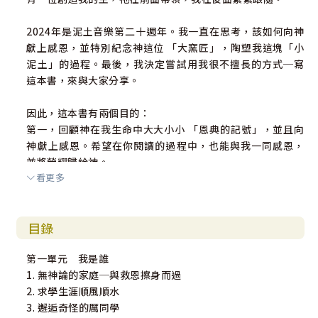
2024年是泥土音樂第二十週年。我一直在思考，該如何向神
獻上感恩，並特別紀念神這位 「大窯匠」，陶塑我這塊「小
泥土」的過程。最後，我決定嘗試用我很不擅長的方式─寫
這本書，來與大家分享。
因此，這本書有兩個目的：
第一，回顧神在我生命中大大小小 「恩典的記號」，並且向
神獻上感恩。希望在你閱讀的過程中，也能與我一同感恩，
並將榮耀歸給神。
看更多
第二，與你分享我人生起起伏伏的歷程，以及服事中所學到
的功課，或許能成為你的幫助，特別是對於想用音樂服事神
的弟兄姊妹們。
目錄
這本書還有一個特點，就是我提到的每首歌，在該頁下方都
第一單元 我是誰
有二維碼，掃一掃就可以連結到泥土音樂的Youtube立即收
1. 無神論的家庭─與救恩擦身而過
聽哦！希望您喜歡。
2. 求學生涯順風順水
3. 邂逅奇怪的厲同學
Love in Christ