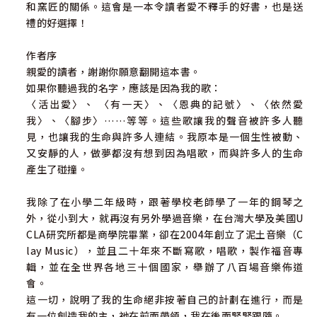
和窯匠的關係。這會是一本令讀者愛不釋手的好書，也是送
禮的好選擇！
作者序
親愛的讀者，謝謝你願意翻開這本書。
如果你聽過我的名字，應該是因為我的歌：
〈活出愛〉、 〈有一天〉、〈恩典的記號〉、〈依然愛
我〉、〈腳步〉……等等。這些歌讓我的聲音被許多人聽
見，也讓我的生命與許多人連結。我原本是一個生性被動、
又安靜的人，做夢都沒有想到因為唱歌，而與許多人的生命
產生了碰撞。
我除了在小學二年級時，跟著學校老師學了一年的鋼琴之
外，從小到大，就再沒有另外學過音樂，在台灣大學及美國U
CLA研究所都是商學院畢業，卻在2004年創立了泥土音樂（C
lay Music），並且二十年來不斷寫歌，唱歌，製作福音專
輯，並在全世界各地三十個國家，舉辦了八百場音樂佈道
會。
這一切，說明了我的生命絕非按著自己的計劃在進行，而是
有一位創造我的主，祂在前面帶領，我在後面緊緊跟隨。