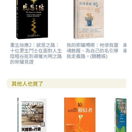
重生效應2：感恩之路：
我的那罐嗎哪：祂使我靈
廟
十位更生鬥士在面對人生
魂甦醒，為自己的名引導
廟
陰暗谷底到尋獲光明之路
我走義路。(簡體版)
的榮耀見證
其他人也買了