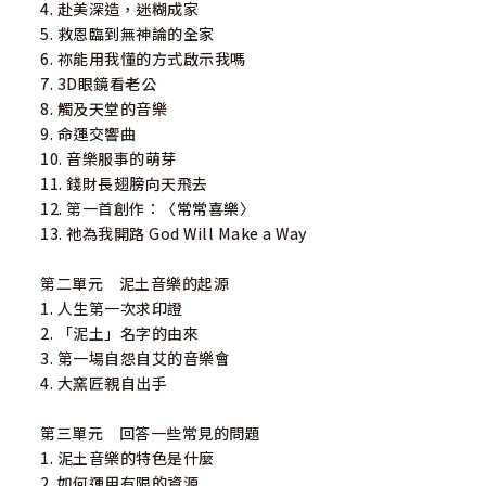
4. 赴美深造，迷糊成家
盛曉玫
5. 救恩臨到無神論的全家
泥土音樂
6. 祢能用我懂的方式啟示我嗎
7. 3D眼鏡看老公
8. 觸及天堂的音樂
9. 命運交響曲
10. 音樂服事的萌芽
11. 錢財長翅膀向天飛去
12. 第一首創作：〈常常喜樂〉
13. 祂為我開路 God Will Make a Way
第二單元 泥土音樂的起源
1. 人生第一次求印證
2. 「泥土」名字的由來
3. 第一場自怨自艾的音樂會
4. 大窯匠親自出手
第三單元 回答一些常見的問題
1. 泥土音樂的特色是什麼
2. 如何運用有限的資源