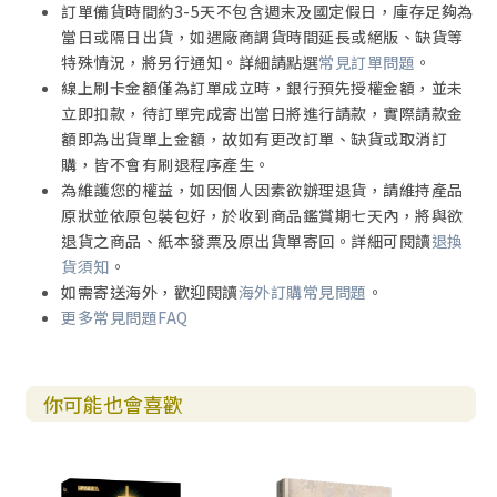
訂單備貨時間約3-5天不包含週末及國定假日，庫存足夠為
當日或隔日出貨，如遇廠商調貨時間延長或絕版、缺貨等
特殊情況，將另行通知。詳細請點選
常見訂單問題
。
線上刷卡金額僅為訂單成立時，銀行預先授權金額，並未
立即扣款，待訂單完成寄出當日將進行請款，實際請款金
額即為出貨單上金額，故如有更改訂單、缺貨或取消訂
購，皆不會有刷退程序產生。
為維護您的權益，如因個人因素欲辦理退貨，請維持產品
原狀並依原包裝包好，於收到商品鑑賞期七天內，將與欲
退貨之商品、紙本發票及原出貨單寄回。詳細可閱讀
退換
貨須知
。
如需寄送海外，歡迎閱讀
海外訂購常見問題
。
更多常見問題FAQ
你可能也會喜歡