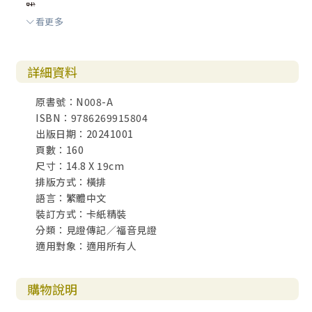
跋
看更多
我的感恩
上帝的寶貝
詳細資料
原書號：N008-A
ISBN：9786269915804
出版日期：20241001
頁數：160
尺寸：14.8 X 19cm
排版方式：橫排
語言：繁體中文
裝訂方式：卡紙精裝
分類：見證傳記／福音見證
適用對象：適用所有人
購物說明