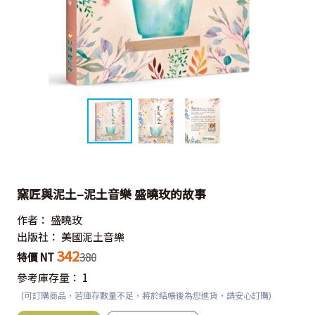
窯匠與泥土–泥土音樂 盛曉玫的故事
作者：
盛曉玫
出版社：
美國泥土音樂
342
特價 NT
380
參考庫存量：
1
(可訂購商品，若庫存數量不足，將於結帳後為您進貨，請安心訂購)