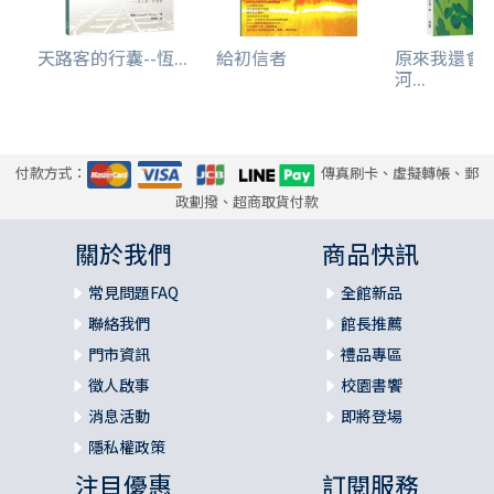
天路客的行囊--恆...
給初信者
原來我還會
河...
付款方式：
傳真刷卡、虛擬轉帳、郵
政劃撥、超商取貨付款
關於我們
商品快訊
常見問題FAQ
全館新品
聯絡我們
館長推薦
門市資訊
禮品專區
徵人啟事
校園書饗
消息活動
即將登場
隱私權政策
注目優惠
訂閱服務