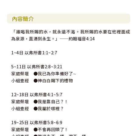
內容簡介
「誰喝我所賜的水，就永遠不渴。我所賜的水要在他裡面成
為泉源，直湧到永生。」──約翰福音4:14
1~4日 以弗所書1:1~2:7
5~11日 以弗所書2:8~3:21
家庭祭壇 ●我已為你準備好了∼
小組查經 ●神白白賜下的禮物
12~18日 以弗所書4:1~5:7
家庭祭壇 ●我是靠自己？！
小組查經 ●我屬於哪裡？
19~25日 以弗所書5:8~6:9
家庭祭壇 ●不會再回頭了！