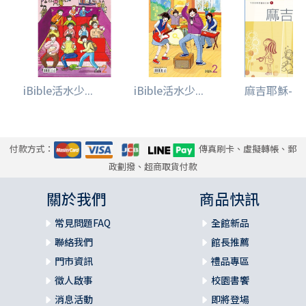
iBible活水少...
iBible活水少...
麻吉耶穌--青
付款方式：
傳真刷卡、虛擬轉帳、郵
政劃撥、超商取貨付款
關於我們
商品快訊
常見問題FAQ
全館新品
聯絡我們
館長推薦
門市資訊
禮品專區
徵人啟事
校園書饗
消息活動
即將登場