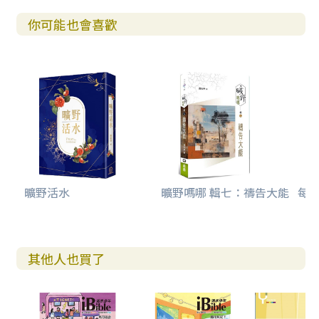
你可能也會喜歡
曠野活水
曠野嗎哪 輯七：禱告大能
每日
其他人也買了