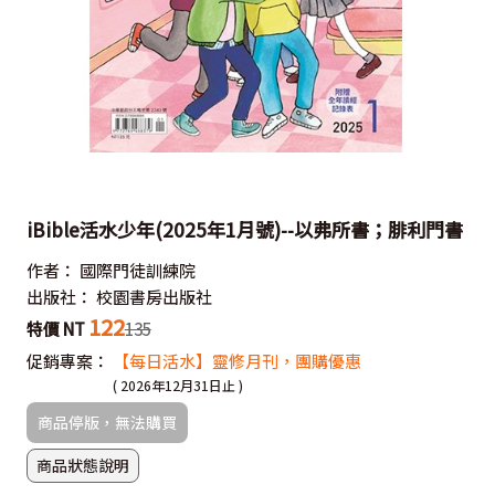
iBible活水少年(2025年1月號)--以弗所書；腓利門書
作者：
國際門徒訓練院
出版社：
校園書房出版社
122
特價 NT
135
促銷專案：
【每日活水】靈修月刊，團購優惠
( 2026年12月31日止 )
商品停版，無法購買
商品狀態說明