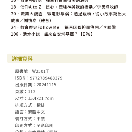
16．背誦神的話 在主裡白白得著的恩典
18．信仰A to Z 信心，連結神與我的橋梁／李民炯牧師
20．職業大觀園 微電影導演：透過鏡頭，從小故事說出大
故事／謝禎泰（雅各）
24．教會歷史Follow Me 福音因逼迫而傳開／李勝讚
106．活水小說 誰來自安塔基亞？【EP8】
詳細資料
原書號：W2501T
ISBN：9772789488379
出版日期：20241115
頁數：112
尺寸：15.4x21.7cm
排版方式：橫排
語言：繁體中文
裝訂方式：平裝
印刷方式：全彩印刷