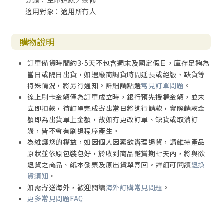
分類：生命造就／靈修
適用對象：適用所有人
購物說明
訂單備貨時間約3-5天不包含週末及國定假日，庫存足夠為
當日或隔日出貨，如遇廠商調貨時間延長或絕版、缺貨等
特殊情況，將另行通知。詳細請點選
常見訂單問題
。
線上刷卡金額僅為訂單成立時，銀行預先授權金額，並未
立即扣款，待訂單完成寄出當日將進行請款，實際請款金
額即為出貨單上金額，故如有更改訂單、缺貨或取消訂
購，皆不會有刷退程序產生。
為維護您的權益，如因個人因素欲辦理退貨，請維持產品
原狀並依原包裝包好，於收到商品鑑賞期七天內，將與欲
退貨之商品、紙本發票及原出貨單寄回。詳細可閱讀
退換
貨須知
。
如需寄送海外，歡迎閱讀
海外訂購常見問題
。
更多常見問題FAQ