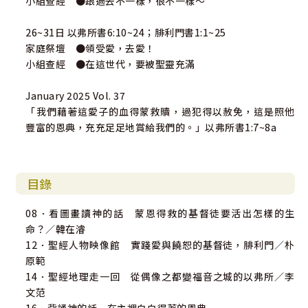
小組查經 ●跟過去不一樣，很不一樣～
26~31日 以弗所書6:10~24；腓利門書1:1~25
家庭祭壇 ●領受愛，去愛！
小組查經 ●在這世代，要被聖靈充滿
January 2025 Vol. 37
「我們藉著這愛子的血得蒙救贖，過犯得以赦免，這是照他
豐富的恩典，充充足足地賞給我們的。」以弗所書1:7~8a
目錄
08．看圖畫讀神的話 蒙恩得救的基督徒要活出怎樣的生
命？／韓在濬
12．聖經人物映像館 實踐愛與饒恕的基督徒，腓利門／朴
原範
14．聖經地理走一回 從偶像之都變福音之城的以弗所／李
文范