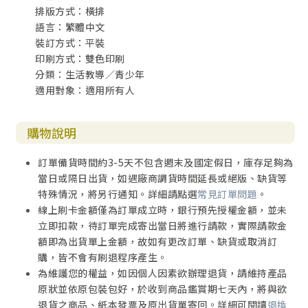
排版方式：橫排
語言：繁體中文
裝訂方式：平裝
印刷方式：雙色印刷
分類：生活教導／青少年
適用對象：適用所有人
購物說明
訂單備貨時間約3-5天不包含週末及國定假日，庫存足夠為
當日或隔日出貨，如遇廠商調貨時間延長或絕版、缺貨等
特殊情況，將另行通知。詳細請點選
常見訂單問題
。
線上刷卡金額僅為訂單成立時，銀行預先授權金額，並未
立即扣款，待訂單完成寄出當日將進行請款，實際請款金
額即為出貨單上金額，故如有更改訂單、缺貨或取消訂
購，皆不會有刷退程序產生。
為維護您的權益，如因個人因素欲辦理退貨，請維持產品
原狀並依原包裝包好，於收到商品鑑賞期七天內，將與欲
退貨之商品、紙本發票及原出貨單寄回。詳細可閱讀
退換