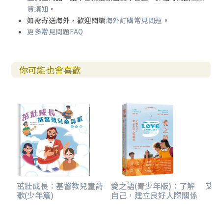
貨須知
。
如需寄送海外，歡迎閱讀
海外訂購常見問題
。
更多常見問題FAQ
你可能也會喜歡
茁壯成長：基督教兒童詩
愛之語(青少年版)：了解
艾克
歌(少年篇)
自己，建立良好人際關係