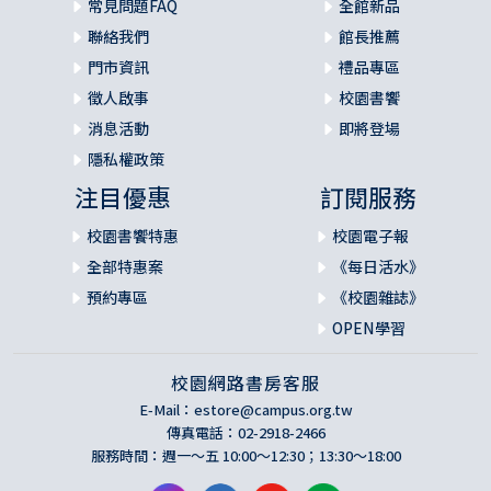
常見問題FAQ
全館新品
聯絡我們
館長推薦
門市資訊
禮品專區
徵人啟事
校園書饗
消息活動
即將登場
隱私權政策
注目優惠
訂閱服務
校園書饗特惠
校園電子報
全部特惠案
《每日活水》
預約專區
《校園雜誌》
OPEN學習
校園網路書房客服
E-Mail：
estore@campus.org.tw
傳真電話：02-2918-2466
服務時間：週一～五 10:00～12:30；13:30～18:00