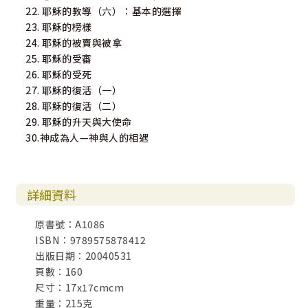
22. 耶穌的教導（六）：基本的選擇
23. 耶穌的榜樣
24. 耶穌的被賣與被拿
25. 耶穌的受審
26. 耶穌的受死
27. 耶穌的復活（一）
28. 耶穌的復活（二）
29. 耶穌的升天與大使命
30.神成為人—神與人的相遇
詳細資料
原書號：A1086
ISBN：9789575878412
出版日期：20040531
頁數：160
尺寸：17x17cmcm
重量：215克