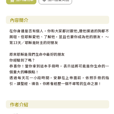
內容簡介
在你身邊是否有個人，你和大家都討厭他,連他摸過的狗都不
屑碰。但耶穌愛他、了解他，並且也要你成為他的朋友。 ～
第13天／耶穌是財主的好朋友
原來耶穌是我們生命中最好的朋友
你經驗到了嗎？
恭喜你！當你拿到這本手冊時，表示這將可能是你生命的一
個重大的轉捩點！
透過每天花一小段時間，安靜在上帝面前，依照手冊的指
引，讀聖經、禱告，你將會經歷一個不尋常的生命之旅！
作者介紹