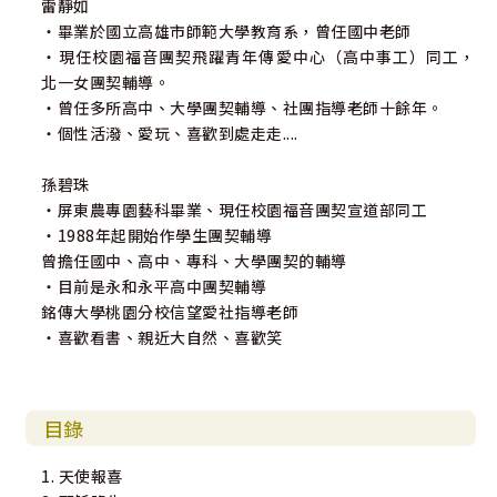
雷靜如
‧畢業於國立高雄市師範大學教育系，曾任國中老師
‧現任校園福音團契飛躍青年傳愛中心（高中事工）同工，
北一女團契輔導。
‧曾任多所高中、大學團契輔導、社團指導老師十餘年。
‧個性活潑、愛玩、喜歡到處走走....
孫碧珠
‧屏東農專園藝科畢業、現任校園福音團契宣道部同工
‧1988年起開始作學生團契輔導
曾擔任國中、高中、專科、大學團契的輔導
‧目前是永和永平高中團契輔導
銘傳大學桃園分校信望愛社指導老師
‧喜歡看書、親近大自然、喜歡笑
目錄
1. 天使報喜