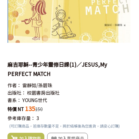
麻吉耶穌--青少年靈修日課(1)／JESUS,My
PERFECT MATCH
作者：
雷靜如/孫碧珠
出版社：
校園書房出版社
書系：
YOUNG世代
135
特價 NT
150
參考庫存量：
3
(可訂購商品，若庫存數量不足，將於結帳後為您進貨，請安心訂購)
加入購物車
加入喜愛商品