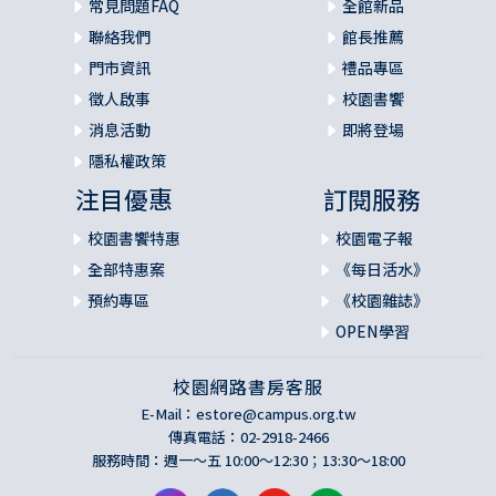
常見問題FAQ
全館新品
聯絡我們
館長推薦
門市資訊
禮品專區
徵人啟事
校園書饗
消息活動
即將登場
隱私權政策
注目優惠
訂閱服務
校園書饗特惠
校園電子報
全部特惠案
《每日活水》
預約專區
《校園雜誌》
OPEN學習
校園網路書房客服
E-Mail：
estore@campus.org.tw
傳真電話：02-2918-2466
服務時間：週一～五 10:00～12:30；13:30～18:00