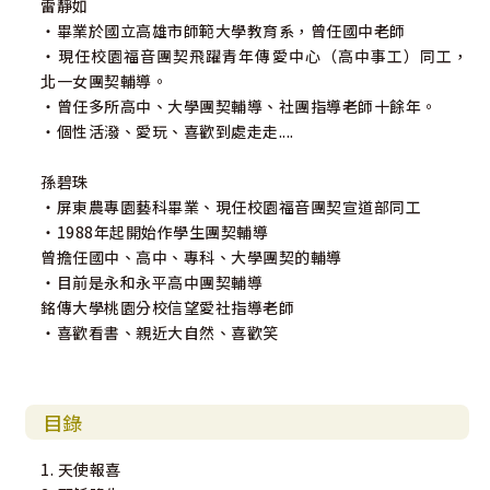
雷靜如
‧畢業於國立高雄市師範大學教育系，曾任國中老師
‧現任校園福音團契飛躍青年傳愛中心（高中事工）同工，
北一女團契輔導。
‧曾任多所高中、大學團契輔導、社團指導老師十餘年。
‧個性活潑、愛玩、喜歡到處走走....
孫碧珠
‧屏東農專園藝科畢業、現任校園福音團契宣道部同工
‧1988年起開始作學生團契輔導
曾擔任國中、高中、專科、大學團契的輔導
‧目前是永和永平高中團契輔導
銘傳大學桃園分校信望愛社指導老師
‧喜歡看書、親近大自然、喜歡笑
目錄
1. 天使報喜