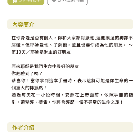
內容簡介
在你身邊是否有個人，你和大家都討厭他,連他摸過的狗都不
屑碰。但耶穌愛他、了解他，並且也要你成為他的朋友。 ～
第13天／耶穌是財主的好朋友
原來耶穌是我們生命中最好的朋友
你經驗到了嗎？
恭喜你！當你拿到這本手冊時，表示這將可能是你生命的一
個重大的轉捩點！
透過每天花一小段時間，安靜在上帝面前，依照手冊的指
引，讀聖經、禱告，你將會經歷一個不尋常的生命之旅！
作者介紹