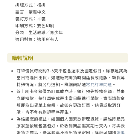
排版方式：橫排
語言：繁體中文
裝訂方式：平裝
印刷方式：雙色印刷
分類：生活教導／青少年
適用對象：適用所有人
購物說明
訂單備貨時間約3-5天不包含週末及國定假日，庫存足夠為
當日或隔日出貨，如遇廠商調貨時間延長或絕版、缺貨等
特殊情況，將另行通知。詳細請點選
常見訂單問題
。
線上刷卡金額僅為訂單成立時，銀行預先授權金額，並未
立即扣款，待訂單完成寄出當日將進行請款，實際請款金
額即為出貨單上金額，故如有更改訂單、缺貨或取消訂
購，皆不會有刷退程序產生。
為維護您的權益，如因個人因素欲辦理退貨，請維持產品
原狀並依原包裝包好，於收到商品鑑賞期七天內，將與欲
退貨之商品、紙本發票及原出貨單寄回。詳細可閱讀
退換