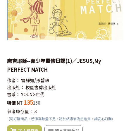
麻吉耶穌--青少年靈修日課(1)／JESUS,My
PERFECT MATCH
作者：
雷靜如/孫碧珠
出版社：
校園書房出版社
書系：
YOUNG世代
135
特價 NT
150
參考庫存量：
3
(可訂購商品，若庫存數量不足，將於結帳後為您進貨，請安心訂購)
加入購物車
加入喜愛商品