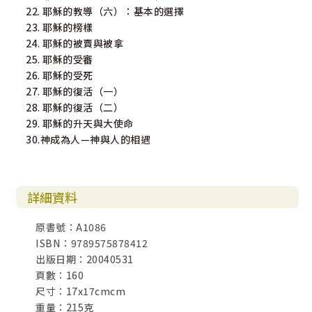
22. 耶穌的教導（六）：基本的選擇
23. 耶穌的榜樣
24. 耶穌的被賣與被拿
25. 耶穌的受審
26. 耶穌的受死
27. 耶穌的復活（一）
28. 耶穌的復活（二）
29. 耶穌的升天與大使命
30.神成為人—神與人的相遇
詳細資料
原書號：A1086
ISBN：9789575878412
出版日期：20040531
頁數：160
尺寸：17x17cmcm
重量：215克