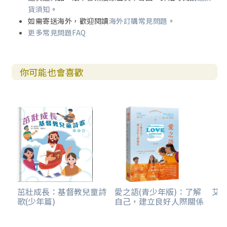
貨須知
。
如需寄送海外，歡迎閱讀
海外訂購常見問題
。
更多常見問題FAQ
你可能也會喜歡
茁壯成長：基督教兒童詩
愛之語(青少年版)：了解
艾克
歌(少年篇)
自己，建立良好人際關係