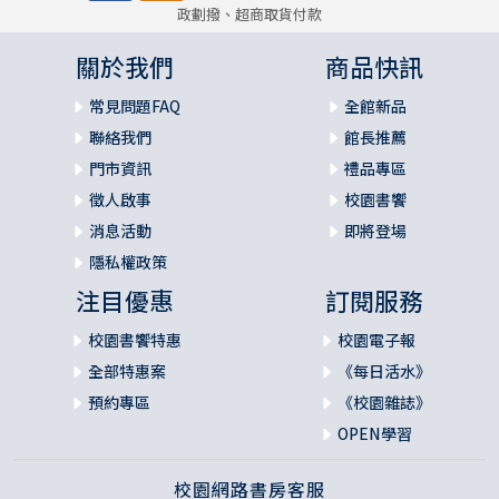
政劃撥、超商取貨付款
關於我們
商品快訊
常見問題FAQ
全館新品
聯絡我們
館長推薦
門市資訊
禮品專區
徵人啟事
校園書饗
消息活動
即將登場
隱私權政策
注目優惠
訂閱服務
校園書饗特惠
校園電子報
全部特惠案
《每日活水》
預約專區
《校園雜誌》
OPEN學習
校園網路書房客服