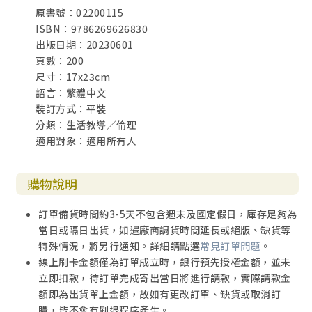
原書號：02200115
助，孫效智教授與【病人自主研究中心】的支持，以及新樓
ISBN：9786269626830
醫院提供場地、網路技術的服務。十個參與聯合主辦的單位
出版日期：20230601
的積極參與與全力配合，推薦講師、分擔主持工作，都是此
頁數：200
次研討會能順利成功的重要因素。希望這些論文的集結出
尺寸：17x23cm
版，能延續這個重要而嚴肅的主題在醫療單位，宗教團體以
語言：繁體中文
及社會大眾持續、共同的關心與討論，來促成一個更關心生
裝訂方式：平裝
命尊嚴、更重視醫療人權的進步的台灣社會。榮耀歸於上
分類：生活教導／倫理
主。
適用對象：適用所有人
購物說明
訂單備貨時間約3-5天不包含週末及國定假日，庫存足夠為
當日或隔日出貨，如遇廠商調貨時間延長或絕版、缺貨等
特殊情況，將另行通知。詳細請點選
常見訂單問題
。
線上刷卡金額僅為訂單成立時，銀行預先授權金額，並未
立即扣款，待訂單完成寄出當日將進行請款，實際請款金
額即為出貨單上金額，故如有更改訂單、缺貨或取消訂
購，皆不會有刷退程序產生。