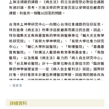
上無法規避的課題。《病主法》的立法過程想必對這些議題
附錄二：講員介
有過討論、思考。只是法條的界定是否足以安頓這些嚴肅的
紹……………………………………………………… 170
課題，則是另一個難以回答的問題。
附錄三：合辦單位簡
台灣本土神學研究中心一向關心台灣社會議題的信仰反思，
介………………………………………………… 176
特別是像《病主法》所牽涉這麼嚴肅而廣泛的主題，因此，
特別邀集天主教與基督教的學術與醫療單位「輔大天主教學
附錄四：與會者名
術研究院」、「長榮大學神學院」、「長榮大學社會力研究
單…………………………………………………… 189
中心」、「輔仁大學附設醫院」、「新樓醫院」、「嘉義基
督教醫院」、「財團法人戴德森教育事務基金會」、「馬偕
醫院」，以及推展《病主法》最力的「病人自主研究中心」
和「台北聯合醫院」計十一個單位聯合主辦這次的「臨床醫
療的神學倫理省思──從《病人自主權利法》談起」國際研
討會。研討會原本計畫在新樓醫院舉辦，因疫情的關係改為
視訊會議，沒想到開放報名參加人數屢破我們設定的上限，
看更多
為了讓有意參加者都有機會參與，我們獲得新樓醫院院長及
同仁無條件的支持，臨時購買足夠容量的網路平台，並提供
技術人員現場協助，讓會議能順利進行。
詳細資料
在此要特別感謝輔大天主教學術研究院司馬忠院長的大力協