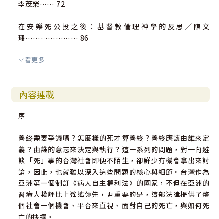
李茂榮…… 72
在安樂死公投之後：基督教倫理神學的反思／陳文
珊………………… 86
看更多
福音場域中看《病主法》
幽谷微光：從《安寧緩和條例》到《病人自主權利法》──
內容連載
一個偏鄉教會醫院在善終課題的學習／唐秋
敏…………………… 98
序
《病主法》與醫療傳道、傳愛之實踐與挑戰／
善終需要爭議嗎？怎麼樣的死才算善終？善終應該由誰來定
義？由誰的意志來決定與執行？這一系列的問題，對一向避
柯博識（Fr. Jac Kuepers, SVD）、呂慈
談「死」事的台灣社會即便不陌生，卻鮮少有機會拿出來討
涵………………………… 111
論，因此，也就難以深入這些問題的核心與細節。台灣作為
亞洲第一個制訂《病人自主權利法》的國家，不但在亞洲的
病人權利與牧關照顧／陳景
醫療人權評比上遙遙領先，更重要的是，這部法律提供了整
松………………………………………… 120
個社會一個機會、平台來直視、面對自己的死亡，與如何死
亡的抉擇。
《病主法》的基督宗教神學省思