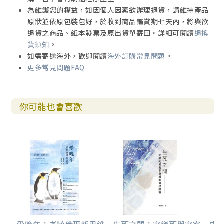
為維護您的權益，如因個人因素欲辦理退貨，請維持產品
原狀並依原包裝包好，於收到商品鑑賞期七天內，將與欲
退貨之商品、紙本發票及原出貨單寄回。詳細可閱讀
退換
貨須知
。
如需寄送海外，歡迎閱讀
海外訂購常見問題
。
更多常見問題FAQ
你可能也會喜歡