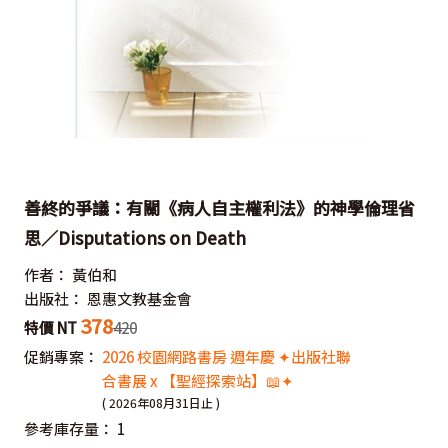
善終的爭議：有關《病人自主權利法》的神學倫理省
思／Disputations on Death
作者：
黃伯和
出版社：
恩惠文教基金會
378
特價 NT
420
促銷專案：
2026 校園網路書房 週年慶 ✦出版社聯
合書展 x 【聖經探索站】📖✦
( 2026年08月31日止 )
參考庫存量：
1