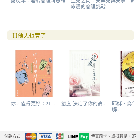
愛晚年：老齡倫理新思維
生死之間：安樂死與安寧
成
療護的倫理挑戰
其他人也買了
你，值得更好：21...
態度,決定了你的高...
耶穌，為什
解...
付款方式：
傳真刷卡、虛擬轉帳、郵