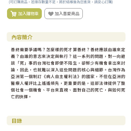
(可訂購商品，若庫存數量不足，將於結帳後為您進貨，請安心訂購)
加入購物車
加入喜愛商品
內容簡介
善終需要爭議嗎？怎麼樣的死才算善終？善終應該由誰來定
義？由誰的意志來決定與執行？這一系列的問題，對一向避
談「死」事的台灣社會即便不陌生，卻鮮少有機會拿出來討
論，因此，也就難以深入這些問題的核心與細節。台灣作為
亞洲第一個制訂《病人自主權利法》的國家，不但在亞洲的
醫療人權評比上遙遙領先，更重要的是，這部法律提供了整
個社會一個機會、平台來直視、面對自己的死亡，與如何死
亡的抉擇。
目錄