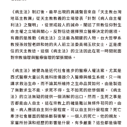
《病主法》制訂後，最早出現的異議聲音來自「天主教台灣
論《病人自主權利法》與安樂死的關係／符文
地區主教團」從天主教教義的立場發表「針對《病人自主權
玲…………………… 130
利法》之聲明」，從禁戒殺人的誡命，闡述了宗教信仰對生
命主權之立場與關心，反對信徒選擇預立醫療決定的選項。
從辯證思維與基督教情境倫理透過療癒杯模式落實《病人自
有趣的是推動《病主法》立法最為關鍵的人物，台大哲學系
主權利法》／
教授孫效智老師和她的夫人前立法委員楊玉欣女士，正是虔
信的天主教徒。這個《病主法》的立法因此在第一時間就面
方俊
對宗教倫理與醫療倫理的緊張關係。
凱…………………………………………………………………
149
《病主法》被譽為是近代社會進步的醫療人權法案。尤其是
西式醫療大量以先進科技儀器介入醫療與維生系統，只一味
生命的主權：面對上帝的慈悲／黃伯
講求救治生命，而不論其所維持之生命品質如何，由是製造
和……………………………… 157
了無數求生不能、求死不得，生不如死的悲慘個案。《病主
法》的立法無疑的提供一個消解的出口。然而，生死之事是
附錄
否都能由人自主，這在宗教上的確是難以無條件苟同的。由
是，病人應該自主到什麼程度，可以自主到什麼程度？死亡
附錄一：研討會流程
牽涉社會層面的關係斷裂衝擊，一個人的死亡，他的親友、
表………………………………………………… 168
家屬所扮演和經歷的影響是什麼，有多嚴重？這些都是倫理