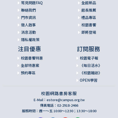
常見問題FAQ
全館新品
聯絡我們
館長推薦
門市資訊
禮品專區
徵人啟事
校園書饗
消息活動
即將登場
隱私權政策
注目優惠
訂閱服務
校園書饗特惠
校園電子報
全部特惠案
《每日活水》
預約專區
《校園雜誌》
OPEN學習
校園網路書房客服
E-Mail：
estore@campus.org.tw
傳真電話：02-2918-2466
服務時間：週一～五 10:00～12:30；13:30～18:00