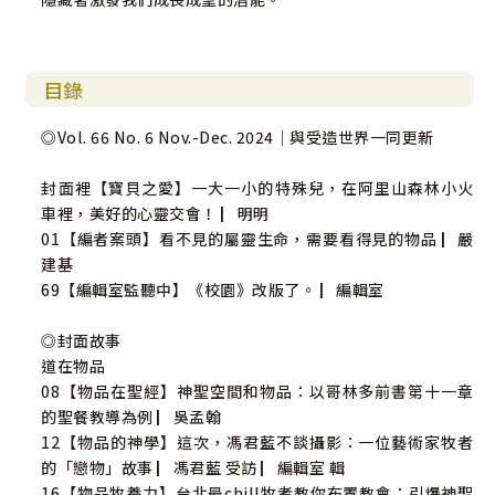
目錄
◎Vol. 66 No. 6 Nov.-Dec. 2024｜與受造世界一同更新
封面裡【寶貝之愛】一大一小的特殊兒，在阿里山森林小火
車裡，美好的心靈交會！ ▏明明
01【編者案頭】看不見的屬靈生命，需要看得見的物品 ▏嚴
建基
69【編輯室監聽中】《校園》改版了。 ▏編輯室
◎封面故事
道在物品
08【物品在聖經】神聖空間和物品：以哥林多前書第十一章
的聖餐教導為例 ▏吳孟翰
12【物品的神學】這次，馮君藍不談攝影：一位藝術家牧者
的「戀物」故事 ▏馮君藍 受訪 ▏編輯室 輯
16【物品牧養力】台北最chill牧者教你布置教會：引爆神聖