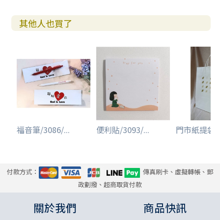
其他人也買了
福音筆/3086/...
便利貼/3093/...
門市紙提袋(
付款方式：
傳真刷卡、虛擬轉帳、郵
政劃撥、超商取貨付款
關於我們
商品快訊