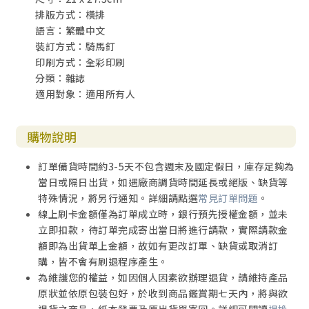
排版方式：橫排
語言：繁體中文
裝訂方式：騎馬釘
印刷方式：全彩印刷
分類：雜誌
適用對象：適用所有人
購物說明
訂單備貨時間約3-5天不包含週末及國定假日，庫存足夠為
當日或隔日出貨，如遇廠商調貨時間延長或絕版、缺貨等
特殊情況，將另行通知。詳細請點選
常見訂單問題
。
線上刷卡金額僅為訂單成立時，銀行預先授權金額，並未
立即扣款，待訂單完成寄出當日將進行請款，實際請款金
額即為出貨單上金額，故如有更改訂單、缺貨或取消訂
購，皆不會有刷退程序產生。
為維護您的權益，如因個人因素欲辦理退貨，請維持產品
原狀並依原包裝包好，於收到商品鑑賞期七天內，將與欲