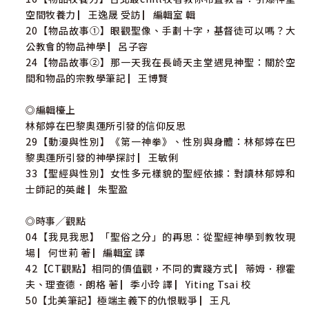
空間牧養力 ▏王逸晟 受訪 ▏編輯室 輯
20【物品故事①】眼觀聖像、手劃十字，基督徒可以嗎？大
公教會的物品神學 ▏呂子容
24【物品故事②】那一天我在長崎天主堂遇見神聖：關於空
間和物品的宗教學筆記 ▏王博賢
◎編輯檯上
林郁婷在巴黎奧運所引發的信仰反思
29【動漫與性別】《第一神拳》、性別與身體：林郁婷在巴
黎奧運所引發的神學探討 ▏王敏俐
33【聖經與性別】女性多元樣貌的聖經依據：對讀林郁婷和
士師記的英雌 ▏朱聖盈
◎時事╱觀點
04【我見我思】「聖俗之分」的再思：從聖經神學到教牧現
場 ▏何世莉 著 ▏編輯室 譯
42【CT觀點】相同的價值觀，不同的實踐方式 ▏蒂姆．穆霍
夫、理查德．朗格 著 ▏季小玲 譯 ▏Yiting Tsai 校
50【北美筆記】極端主義下的仇恨戰爭 ▏王凡