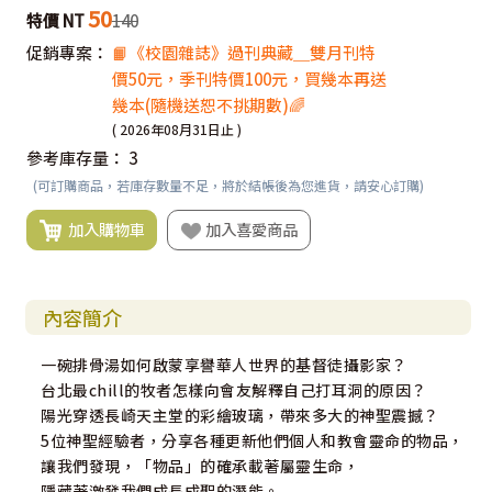
50
特價 NT
140
促銷專案：
📙《校園雜誌》過刊典藏＿雙月刊特
價50元，季刊特價100元，買幾本再送
幾本(隨機送恕不挑期數)🌈
( 2026年08月31日止 )
參考庫存量：
3
(可訂購商品，若庫存數量不足，將於結帳後為您進貨，請安心訂購)
加入購物車
加入喜愛商品
內容簡介
一碗排骨湯如何啟蒙享譽華人世界的基督徒攝影家？
台北最chill的牧者怎樣向會友解釋自己打耳洞的原因？
陽光穿透長崎天主堂的彩繪玻璃，帶來多大的神聖震撼？
5位神聖經驗者，分享各種更新他們個人和教會靈命的物品，
讓我們發現，「物品」的確承載著屬靈生命，
隱藏著激發我們成長成聖的潛能。