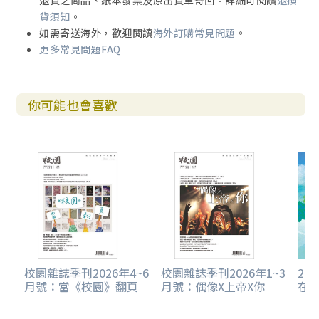
退貨之商品、紙本發票及原出貨單寄回。詳細可閱讀
退換
貨須知
。
如需寄送海外，歡迎閱讀
海外訂購常見問題
。
更多常見問題FAQ
你可能也會喜歡
校園雜誌季刊2026年4~6
校園雜誌季刊2026年1~3
20
月號：當《校園》翻頁
月號：偶像X上帝X你
在