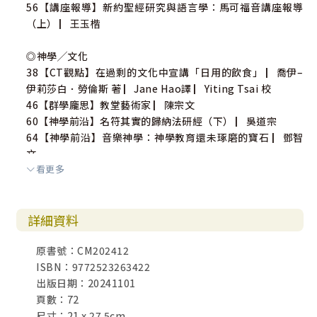
56【講座報導】新約聖經研究與語言學：馬可福音講座報導
（上） ▏王玉楷
◎神學╱文化
38【CT觀點】在過剩的文化中宣講「日用的飲食」 ▏喬伊–
伊莉莎白．勞倫斯 著 ▏Jane Hao譯 ▏Yiting Tsai 校
46【群學龐思】教堂藝術家 ▏陳宗文
60【神學前沿】名符其實的歸納法研經（下） ▏吳道宗
64【神學前沿】音樂神學：神學教育還未琢磨的寶石 ▏鄧智
文
看更多
◎閱讀╱故事
53【拉比傳奇】日常的神聖 ▏周學信 著 ▏編輯室 譯
詳細資料
68【讀書趣】新書上架 ▏金子煥 輯
原書號：CM202412
ISBN：9772523263422
出版日期：20241101
頁數：72
尺寸：21 x 27.5cm