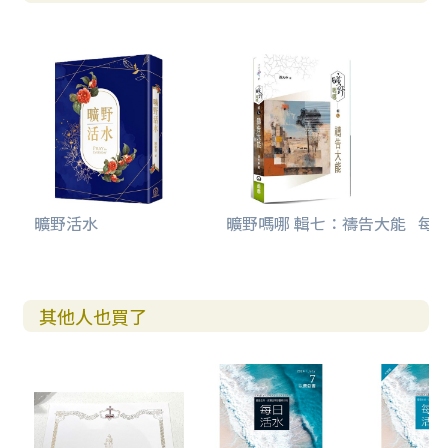
曠野活水
曠野嗎哪 輯七：禱告大能
每日
其他人也買了