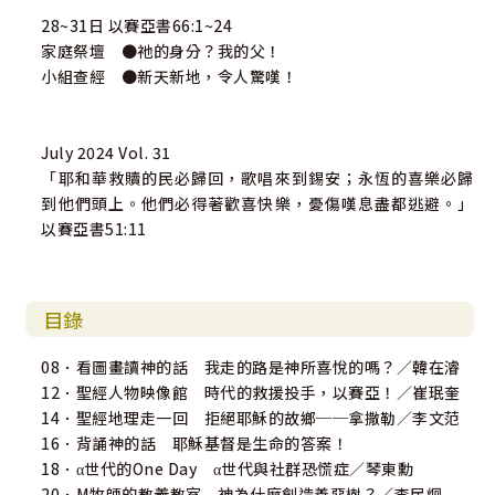
28~31日 以賽亞書66:1~24
家庭祭壇 ●祂的身分？我的父！
小組查經 ●新天新地，令人驚嘆！
July 2024 Vol. 31
「耶和華救贖的民必歸回，歌唱來到錫安；永恆的喜樂必歸
到他們頭上。他們必得著歡喜快樂，憂傷嘆息盡都逃避。」
以賽亞書51:11
目錄
08．看圖畫讀神的話 我走的路是神所喜悅的嗎？／韓在濬
12．聖經人物映像館 時代的救援投手，以賽亞！／崔珉奎
14．聖經地理走一回 拒絕耶穌的故鄉──拿撒勒／李文范
16．背誦神的話 耶穌基督是生命的答案！
18．α世代的One Day α世代與社群恐慌症／琴東勳
20．M牧師的教義教室 神為什麼創造善惡樹？／李民炯