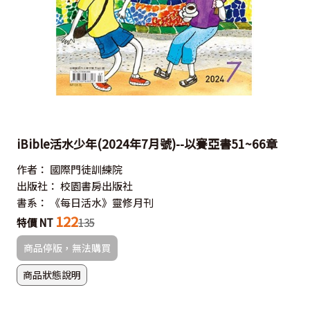
iBible活水少年(2024年7月號)--以賽亞書51~66章
作者：
國際門徒訓練院
出版社：
校園書房出版社
書系：
《每日活水》靈修月刊
122
特價 NT
135
商品停版，無法購買
商品狀態說明