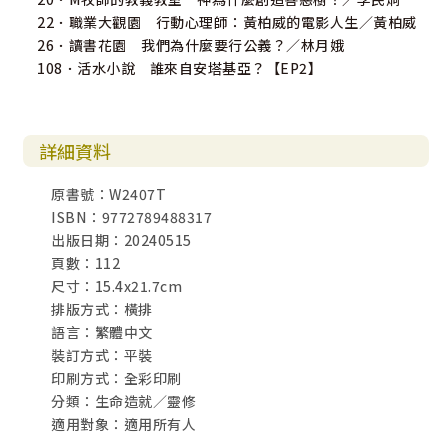
22．職業大觀園 行動心理師：黃柏威的電影人生／黃柏威
26．讀書花園 我們為什麼要行公義？／林月娥
108．活水小說 誰來自安塔基亞？【EP2】
詳細資料
原書號：W2407T
ISBN：9772789488317
出版日期：20240515
頁數：112
尺寸：15.4x21.7cm
排版方式：橫排
語言：繁體中文
裝訂方式：平裝
印刷方式：全彩印刷
分類：生命造就／靈修
適用對象：適用所有人