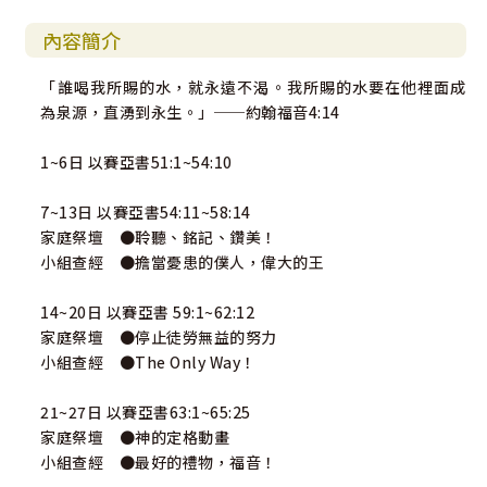
內容簡介
「誰喝我所賜的水，就永遠不渴。我所賜的水要在他裡面成
為泉源，直湧到永生。」──約翰福音4:14
1~6日 以賽亞書51:1~54:10
7~13日 以賽亞書54:11~58:14
家庭祭壇 ●聆聽、銘記、鑽美！
小組查經 ●擔當憂患的僕人，偉大的王
14~20日 以賽亞書 59:1~62:12
家庭祭壇 ●停止徒勞無益的努力
小組查經 ●The Only Way！
21~27日 以賽亞書63:1~65:25
家庭祭壇 ●神的定格動畫
小組查經 ●最好的禮物，福音！