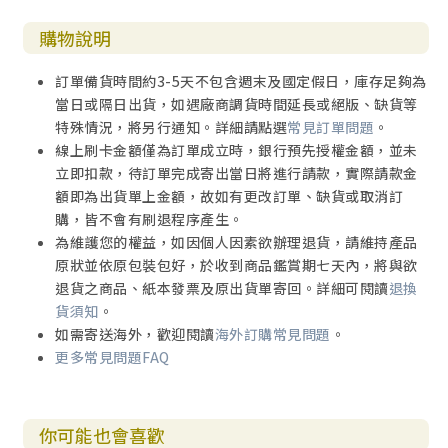
購物說明
訂單備貨時間約3-5天不包含週末及國定假日，庫存足夠為
當日或隔日出貨，如遇廠商調貨時間延長或絕版、缺貨等
特殊情況，將另行通知。詳細請點選
常見訂單問題
。
線上刷卡金額僅為訂單成立時，銀行預先授權金額，並未
立即扣款，待訂單完成寄出當日將進行請款，實際請款金
額即為出貨單上金額，故如有更改訂單、缺貨或取消訂
購，皆不會有刷退程序產生。
為維護您的權益，如因個人因素欲辦理退貨，請維持產品
原狀並依原包裝包好，於收到商品鑑賞期七天內，將與欲
退貨之商品、紙本發票及原出貨單寄回。詳細可閱讀
退換
貨須知
。
如需寄送海外，歡迎閱讀
海外訂購常見問題
。
更多常見問題FAQ
你可能也會喜歡