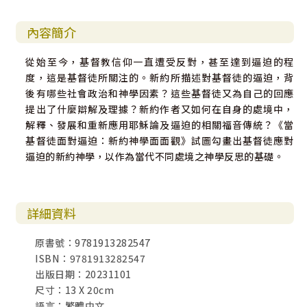
內容簡介
從始至今，基督教信仰一直遭受反對，甚至達到逼迫的程
度，這是基督徒所關注的。新約所描述對基督徒的逼迫，背
後有哪些社會政治和神學因素？這些基督徒又為自己的回應
提出了什麼辯解及理據？新約作者又如何在自身的處境中，
解釋、發展和重新應用耶穌論及逼迫的相關福音傳統？《當
基督徒面對逼迫：新約神學面面觀》試圖勾畫出基督徒應對
逼迫的新約神學，以作為當代不同處境之神學反思的基礎。
詳細資料
原書號：9781913282547
ISBN：9781913282547
出版日期：20231101
尺寸：13 X 20cm
語言：繁體中文