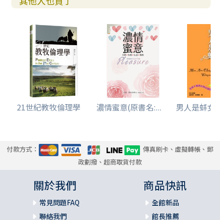
其他人也買了
21世紀教牧倫理學
濃情蜜意(原書名:...
男人是蚌女
付款方式：
傳真刷卡、虛擬轉帳、郵
政劃撥、超商取貨付款
關於我們
商品快訊
常見問題FAQ
全館新品
聯絡我們
館長推薦