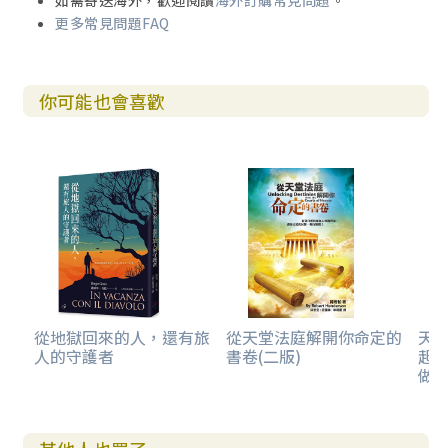
如需寄送海外，歡迎閱讀
海外訂購常見問題
。
更多常見問題FAQ
你可能也會喜歡
從地獄回來的人，還有旅
從天堂法庭解開你命定的
天
人的守護者
書卷(二版)
起
做