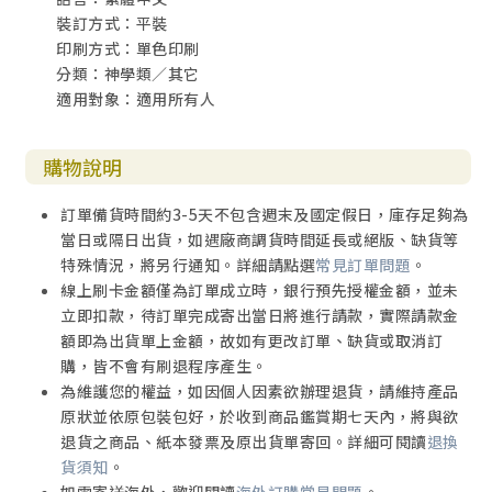
裝訂方式：平裝
印刷方式：單色印刷
分類：神學類／其它
適用對象：適用所有人
購物說明
訂單備貨時間約3-5天不包含週末及國定假日，庫存足夠為
當日或隔日出貨，如遇廠商調貨時間延長或絕版、缺貨等
特殊情況，將另行通知。詳細請點選
常見訂單問題
。
線上刷卡金額僅為訂單成立時，銀行預先授權金額，並未
立即扣款，待訂單完成寄出當日將進行請款，實際請款金
額即為出貨單上金額，故如有更改訂單、缺貨或取消訂
購，皆不會有刷退程序產生。
為維護您的權益，如因個人因素欲辦理退貨，請維持產品
原狀並依原包裝包好，於收到商品鑑賞期七天內，將與欲
退貨之商品、紙本發票及原出貨單寄回。詳細可閱讀
退換
貨須知
。