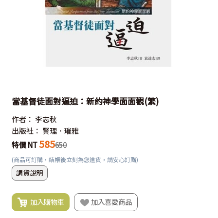
當基督徒面對逼迫：新約神學面面觀(繁)
作者：
李志秋
出版社：
賢理．璀雅
585
特價 NT
650
(商品可訂購，結帳後立刻為您進貨，請安心訂購)
調貨說明
加入購物車
加入喜愛商品