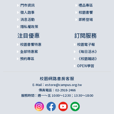
門市資訊
禮品專區
徵人啟事
校園書饗
消息活動
即將登場
隱私權政策
注目優惠
訂閱服務
校園書饗特惠
校園電子報
全部特惠案
《每日活水》
預約專區
《校園雜誌》
OPEN學習
校園網路書房客服
E-Mail：
estore@campus.org.tw
傳真電話：02-2918-2466
服務時間：週一～五 10:00～12:30；13:30～18:00