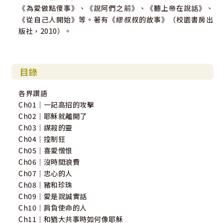
《為愛做點傻事》、《說阿們之前》、《聽上帝在說話》、
《從自己人開始》等。著有《繆叔叔的故事》（校園書房出
版社，2010）。
目錄
各界讚語
Ch01｜一記高招的攻擊
Ch02｜耶穌就離開了
Ch03｜謀殺的靈
Ch04｜控制狂
Ch05｜喜愛憎恨
Ch06｜沒時間浪費
Ch07｜忠心的人
Ch08｜豬和珍珠
Ch09｜愛是說誠實話
Ch10｜肩負使命的人
Ch11｜和猶大共事時如何像耶穌