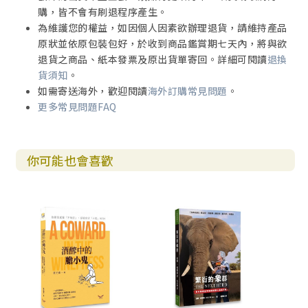
購，皆不會有刷退程序產生。
為維護您的權益，如因個人因素欲辦理退貨，請維持產品
原狀並依原包裝包好，於收到商品鑑賞期七天內，將與欲
退貨之商品、紙本發票及原出貨單寄回。詳細可閱讀
退換
貨須知
。
如需寄送海外，歡迎閱讀
海外訂購常見問題
。
更多常見問題FAQ
你可能也會喜歡