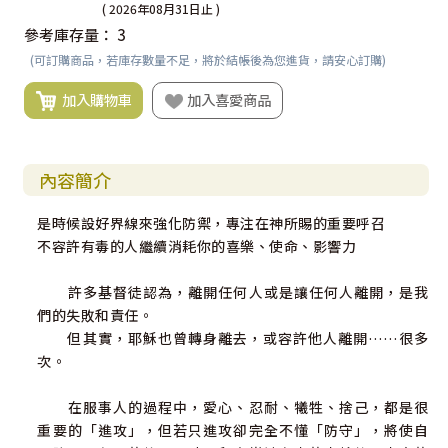
( 2026年08月31日止 )
參考庫存量：
3
(可訂購商品，若庫存數量不足，將於結帳後為您進貨，請安心訂購)
加入購物車
加入喜愛商品
內容簡介
是時候設好界線來強化防禦，專注在神所賜的重要呼召
不容許有毒的人繼續消耗你的喜樂、使命、影響力
許多基督徒認為，離開任何人或是讓任何人離開，是我
們的失敗和責任。
但其實，耶穌也曾轉身離去，或容許他人離開……很多
次。
在服事人的過程中，愛心、忍耐、犧牲、捨己，都是很
重要的「進攻」，但若只進攻卻完全不懂「防守」，將使自