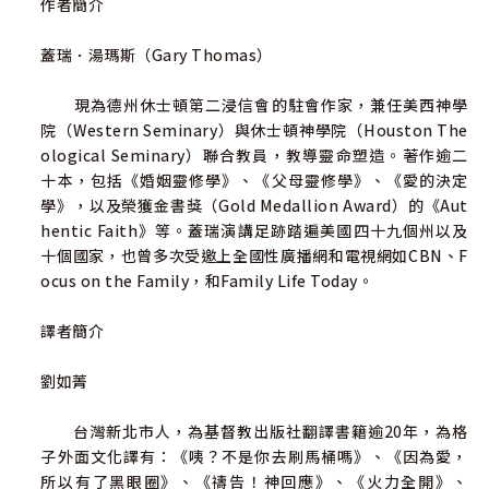
作者簡介
大， 卻經常濫用恩典與錯誤的斷章取義解釋真理。將恩典與
真理分開會讓信主的人苦不堪言，苦於不知道自己的愛心被
蓋瑞．湯瑪斯（Gary Thomas）
人糟蹋了卻還不敢離開有傷害力的人，又或分不清楚地陷於
自己內在的罪咎感中，因而長期受到親密關係的人所挾制。
現為德州休士頓第二浸信會的駐會作家，兼任美西神學
本書將恩典與真理清楚地以耶穌道成肉身的三年半生活，引
院（Western Seminary）與休士頓神學院（Houston The
經據典以解經式的教導，告訴讀者耶穌也經常刻意地離開有
ological Seminary）聯合教員，教導靈命塑造。著作逾二
毒人士，不讓似是而非的攻擊攔阻天父在祂身上要完成的旨
十本，包括《婚姻靈修學》、《父母靈修學》、《愛的決定
意。
學》，以及榮獲金書獎（Gold Medallion Award）的《Aut
hentic Faith》等。蓋瑞演講足跡踏遍美國四十九個州以及
這本書對處於後現代的基督徒而言，或是已經懂得自己
十個國家，也曾多次受邀上全國性廣播網和電視網如CBN、F
被情勒所控制的受害者來說，書中充滿聖經真理的力量告訴
ocus on the Family，和Family Life Today。
你，要主動停止自我定罪的控告或是習得無力的自憐自嘆，
並拿起聖靈的寶劍就是神的道── rhema，主動抵擋想控制
譯者簡介
別人或是搞破壞關係的有毒之人。即或是從魔鬼撒但來的詭
計，真理的亮光也能引導人得以真自由。
劉如菁
──延玲珍，台灣真愛家庭協會執行長
台灣新北市人，為基督教出版社翻譯書籍逾20年，為格
子外面文化譯有：《咦？不是你去刷馬桶嗎》、《因為愛，
所以有了黑眼圈》、《禱告！神回應》、《火力全開》、