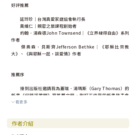
好評推薦
延玲珍｜台灣真愛家庭協會執行長
黃維仁｜親密之旅課程創始者
約翰．湯森德John Townsend｜《立界線得自由》系列
作者
傑弗森．貝斯齊Jefferson Bethke｜《耶穌比宗教
大》、《與耶穌一起，談愛情》作者
推薦序
接到出版社邀請我為蓋瑞．湯瑪斯（Gary Thomas）的
新書《何時該離開》寫推薦文時，剛好正值我的新書發表會
看更多
以及協會的二十周年慶，在時間的壓迫下其實有點為難 ！但
因為對作者的信任與這本書的內容實在精采，我愛不釋手地
讀完後內心產生許多如活水江河的湧流……
作者介紹
成為基督徒後，許多人常常高唱恩典的豐盛與真理的偉