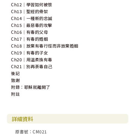
Ch12｜學習如何被恨
Ch13｜聖經的骨架
Ch14｜一種新的忠誠
Ch15｜最惡毒的攻擊
Ch16｜有毒的父母
Ch17｜有毒的婚姻
Ch18｜放棄有毒行徑而非放棄婚姻
Ch19｜有毒的子女
Ch20｜用溫柔換有毒
Ch21｜別再荼毒自己
後記
致謝
附錄：耶穌就離開了
附註
詳細資料
原書號：CM021