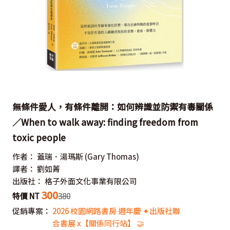
無條件愛人，有條件離開：如何辨識並防禦有毒關係
／When to walk away: finding freedom from
toxic people
作者：
蓋瑞．湯瑪斯
(Gary Thomas)
譯者：
劉如菁
出版社：
格子外面文化事業有限公司
300
特價 NT
380
促銷專案：
2026 校園網路書房 週年慶 ✦出版社聯
合書展 x【關係同行站】 🤝