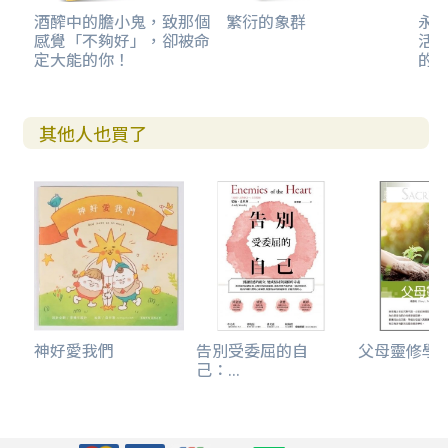
酒醡中的膽小鬼，致那個
繁衍的象群
永恆
感覺「不夠好」，卻被命
活隨
定大能的你！
的
其他人也買了
神好愛我們
告別受委屈的自
父母靈修學
己：...