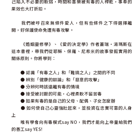
己陷入不必要的軟弱，時間和喜樂被有毒的人榨乾，事奉的
果效也大打折扣。
我們被呼召來無條件愛人，但有些條件之下得選擇離
開，好保護使命免遭有毒攻擊。
《婚姻靈修學》、《愛的決定學》作者蓋瑞・湯瑪斯在
這本書裡，帶我們從耶穌、保羅、尼希米的故事發掘實用的
關係原則。你將學到：
● 認識「有毒之人」和「難搞之人」之間的不同
● 辨別「健康的辯論」和「惡意的攻擊」
● 分辨何時該遠離有毒的情境
● 接受被討厭的可能，心裡柔軟不留苦毒
● 如果有毒的是自己的父母、配偶、子女怎麼辦
● 如何使自己心靈強壯起來，並投資在忠實可靠的人身
上
唯有學會向有毒模式say NO，我們才能向上帝量給我們
的善工say YES!