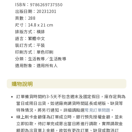
ISBN：9786269737550
出版日期：20231201
頁數：288
尺寸：14.8 x 21 cm
排版方式：橫排
語言：繁體中文
裝訂方式：平裝
印刷方式：單色印刷
分類：生活教導／生活教導
適用對象：適用所有人
購物說明
訂單備貨時間約3-5天不包含週末及國定假日，庫存足夠為
當日或隔日出貨，如遇廠商調貨時間延長或絕版、缺貨等
特殊情況，將另行通知。詳細請點選
常見訂單問題
。
線上刷卡金額僅為訂單成立時，銀行預先授權金額，並未
立即扣款，待訂單完成寄出當日將進行請款，實際請款金
額即為出貨單上金額，故如有更改訂單、缺貨或取消訂