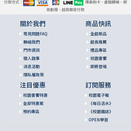
付款方式：
傳真刷卡、虛擬轉帳、郵
政劃撥、超商取貨付款
關於我們
商品快訊
常見問題FAQ
全館新品
聯絡我們
館長推薦
門市資訊
禮品專區
徵人啟事
校園書饗
消息活動
即將登場
隱私權政策
注目優惠
訂閱服務
校園書饗特惠
校園電子報
全部特惠案
《每日活水》
預約專區
《校園雜誌》
OPEN學習