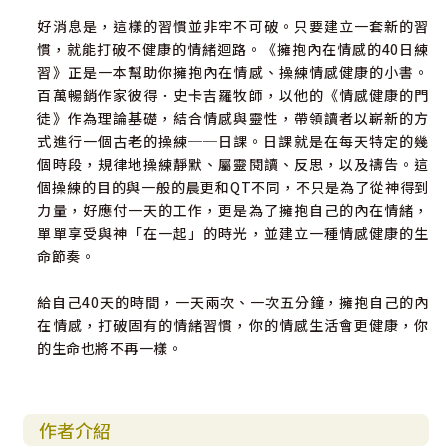
好消息是，這樣的習慣並非牢不可破。只要建立一套新的習
慣，就能打破不健康的情緒迴路。《擁抱內在情感的40日練
習》正是一本幫助你擁抱內在情感、操練情感健康的小書。
百萬暢銷作家彼得．史卡吉羅牧師，以他的《情感健康的門
徒》作為理論基礎，結合情感與靈性，帶領讀者以嶄新的方
式進行一個古老的操練──日課。日課就是在每天特定的幾
個時段，規律地操練靜默、屬靈閱讀、反思，以及禱告。這
個操練的目的與一般的晨更和QT不同，不只是為了從神得到
力量，好應付一天的工作，更是為了擁抱自己的內在情緒，
單單享受與神「在一起」的時光，並建立一種情感健康的生
命節奏。
給自己40天的時間，一天兩次、一次五分鐘，擁抱自己的內
在情感，打破固有的情緒習慣，你的情感生活會更健康，你
的生命也將不再一樣。
作者介紹