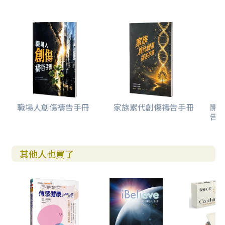
刻或屬世時刻的分野。
如何使用這本書？
《擁抱內在情感的40 日練習》為你與神親近的時間打造了一
個有彈性的架構，你可以按著自身的需求與生命季節加以調
整。神建造每個人的方式都不一樣，對這個人有效的方式，
對另一個人未必有效；過去對你有幫助的方法，現在可能就
行不通了。操練的根基是恩典，而不是律法主義。
職場人創傷禱告手冊
家族累代創傷禱告手冊
開
告(
這本書的資料，將帶領你完成為期四十天的祈禱日課。我將
這四十天分為八週，每週有一個主題。每週的主題都是配合
《情感健康的門徒》（Emotionally Healthy Spiritualit
y）和《情感健康的靈性課程》（Emotionally Healthy Spi
其他人也買了
rituality Course，暫譯，包括一張DVD和一本學生本），讓
你能與耶穌有深入的連結，祂提醒我們：「離了我，你們就
不能做什麼。」（約十五5）本書的最後一頁有一張清單，方
便你追蹤進度。每次完成之後，就在上面打勾，最後還可以
上emotionallyhealthy.org網站領取畢業證書。