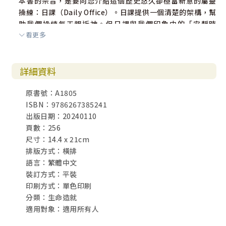
本書的宗旨，是要向您介紹這個歷史悠久卻極富新意的屬靈
操練：日課（Daily Office）。日課提供一個清楚的架構，幫
助我們操練每天親近神。但日課與我們印象中的「安靜時
看更多
間」和「靈修」不同。安靜時間和靈修通常是一天一次，時
間多半在早上，目的是為這一天「儲備能量」或為別人代
禱。「日課」至少一天兩次，目的不是要向神求什麼，而是
詳細資料
單純與神在一起。
原書號：A1805
日課的目的，是要讓人能從早到晚，在日常活動中意識到
ISBN：9786267385241
神。無論對誰來說，這都是很大的挑戰，因為世界龐大的壓
出版日期：20240110
力，以及我們固有的個人意志，都讓人很難持續覺察神的同
頁數：256
在。雖然很難，但絕不是不可能的。
尺寸：14.4 x 21cm
那麼，為什麼這種操練叫作「日課」？「日課」的英文是Dai
排版方式：橫排
ly Office，而office 源自拉丁文opus，意思是「工作」。在
語言：繁體中文
早期教會，「日課」—從早到晚安排固定的時間禱告—永遠是
裝訂方式：平裝
最重要的「神的工作」，沒有什麼比這件事更重要了。
印刷方式：單色印刷
分類：生命造就
這種固定時間禱告的操練，在初代教會之前就已經存在許
適用對象：適用所有人
久。三千多年前，大衛王一天會禱告七次（詩一一九164）。
先知但以理一天禱告三次（但六10）。在耶穌的時代，虔誠