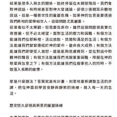
結果是很多人與主的關係，始終停留在未開發階段。我們會
對神說話，有時候甚至對神大發議論，卻很少張開耳朵聽祂
說話。這是一種普世性的屬靈危機，如果神的旨意是要透過
我們將祂的愛帶給世人，這個問題尤其嚴重。
前景看似不太樂觀，但我要告訴你，雖然這個問題很真實也
很普遍，但不必太絕望。面對生活的壓力和困難，有個方法
能讓我們在耶穌裡，活出放鬆、悠閒和滿足的生活；有個方
法能讓我們緊緊連結於神的愛中，靈命長大成熟；有個方法
能讓我們即便受人激怒，還是能夠思慮周到，並在對話中聆
聽神的聲音；有個方法能讓我們克服重重困難，降服在神的
慈愛與旨意之下；有個方法能讓我們在服事他人的同時，不
致落入長期的疲憊。
那是什麼辦法？答案就是有計畫、刻意地重新調整生活的步
調，把在神面前學習安靜與靜默的操練，融入每一天的生
活。
歷史悠久卻極具新意的屬靈操練