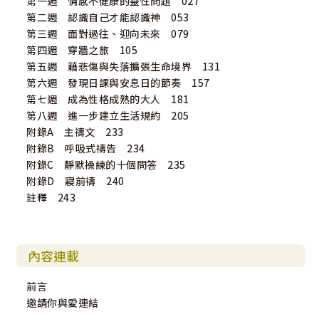
第一週 情感不健康的靈性問題 027
第二週 認識自己才能認識神 053
第三週 面對過往、迎向未來 079
第四週 穿牆之旅 105
第五週 藉悲傷與失落擴張生命境界 131
第六週 發現日課與安息日的節奏 157
第七週 成為性格成熟的大人 181
第八週 進一步建立生活規約 205
附錄A 主禱文 233
附錄B 呼吸式禱告 234
附錄C 靜默操練的十個問答 235
附錄D 寢前禱 240
註釋 243
內容連載
前言
邀請你與愛連結