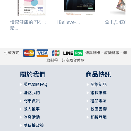
每天有兩個日課，一個在上午或中午，一個在中午或晚上。
舉例而言，你可以早上起床做一個，中午再做一個，或是中
午做一個，睡前再做一個。怎麼安排，由你自己決定。時間
情感健康的門徒：
iBelieve-...
盒卡/14Z004.
長短並不重要，重要的是專注於神，而不是你花了多少時間
給...
親近神。停下腳步親近神的時間，可能只有短短兩分鐘，也
可能長達四十五分鐘。我和妻子潔芮喜歡早上親近神的時間
長一點，中午和晚上短一點。你可以自己決定時間的長短。
付款方式：
傳真刷卡、虛擬轉帳、郵
每次的日課都會包含五個元素：靜默與安靜、讀聖經、讀靈
政劃撥、超商取貨付款
修短文、思考問題，以及禱告。
關於我們
商品快訊
一、靜默與安靜。這是日課的基礎。我們停下所有活動，定
常見問題FAQ
全館新品
睛在永生神的身上。詩篇作者勉勵我們：「你當默然倚靠耶
和華，耐性等候他。」（詩三十七7）、「你們要休息，要知
聯絡我們
館長推薦
道我是神！」（詩四十六10）我們選擇意識到神的同在，安
門市資訊
禮品專區
息在祂的愛中。單單做這個選擇，就是件非常不簡單的事。
徵人啟事
校園書饗
有幾次中午的日課時間，我停下來祈禱的時候，發現自己花
消息活動
即將登場
了整段時間—有時是五分鐘，有時是二十分鐘—集中我的注意
隱私權政策
力，好讓自己能夠放下令人緊張和分心的事，開始安息在神