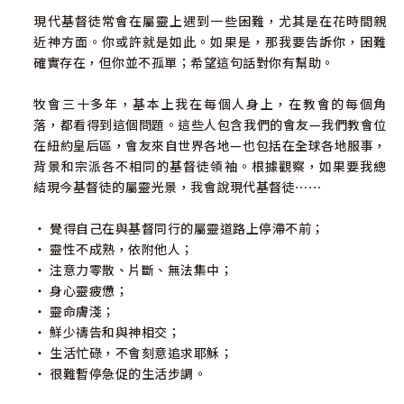
現代基督徒常會在屬靈上遇到一些困難，尤其是在花時間親
近神方面。你或許就是如此。如果是，那我要告訴你，困難
確實存在，但你並不孤單；希望這句話對你有幫助。
牧會三十多年，基本上我在每個人身上，在教會的每個角
落，都看得到這個問題。這些人包含我們的會友—我們教會位
在紐約皇后區，會友來自世界各地—也包括在全球各地服事，
背景和宗派各不相同的基督徒領袖。根據觀察，如果要我總
結現今基督徒的屬靈光景，我會說現代基督徒⋯⋯
・ 覺得自己在與基督同行的屬靈道路上停滯不前；
・ 靈性不成熟，依附他人；
・ 注意力零散、片斷、無法集中；
・ 身心靈疲憊；
・ 靈命膚淺；
・ 鮮少禱告和與神相交；
・ 生活忙碌，不會刻意追求耶穌；
・ 很難暫停急促的生活步調。