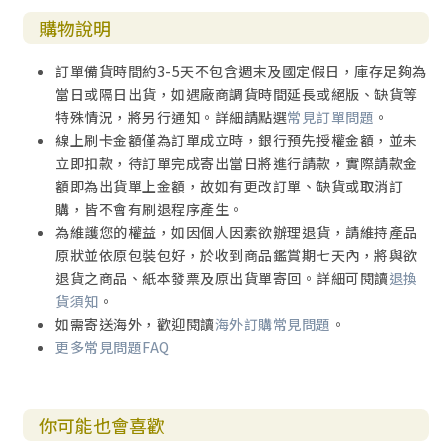
的猶太人會在早上、中午和晚上禱告。這種固定時間的禱告
購物說明
非常實用，是以色列人偉大的屬靈和文化資產，幫助他們時
時刻刻、全心全意愛神。就連耶穌復活之後，門徒也持續在
訂單備貨時間約3-5天不包含週末及國定假日，庫存足夠為
每天固定的時間禱告（徒三1，十2∼23）。
當日或隔日出貨，如遇廠商調貨時間延長或絕版、缺貨等
約莫在主後五二五年，聖本篤（St. Benedict）修士將這些
特殊情況，將另行通知。詳細請點選
常見訂單問題
。
禱告整合出一個清楚的結構，分成八個日課（包含神職人員
線上刷卡金額僅為訂單成立時，銀行預先授權金額，並未
半夜的那一次）。禱告為一整天的生活勾勒出清楚的架構，
立即扣款，待訂單完成寄出當日將進行請款，實際請款金
其他活動都圍繞著這個架構運轉。聖本篤寫道：「到了神聖
額即為出貨單上金額，故如有更改訂單、缺貨或取消訂
日課的時間，一聽到通知的聲音，修士就會立刻放下手邊的
購，皆不會有刷退程序產生。
工作，以最快的速度趕過去。沒錯，這就是他們最喜歡的
為維護您的權益，如因個人因素欲辦理退貨，請維持產品
『神的工作』（日課）。」
原狀並依原包裝包好，於收到商品鑑賞期七天內，將與欲
退貨之商品、紙本發票及原出貨單寄回。詳細可閱讀
退換
從古代以色列人到主後第一世紀的門徒，再到和聖本篤一樣
貨須知
。
的早期基督徒領袖，這些人都發現，藉著每天的日課來暫停
如需寄送海外，歡迎閱讀
海外訂購常見問題
。
腳步並親近神，能幫助人更容易持續地覺察神的同在。
更多常見問題FAQ
我已操練日課近十五年，事實證明日課的確有這樣的功效。
將一天的時間分成幾個小單位，規律地將早、中、晚的禱告
融入每天的活動，讓我深深意識到神的同在。在這些時刻，
你可能也會喜歡
我會提醒自己，所有的時間都是神的時間，沒有所謂屬神時