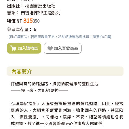
出版社：
校園書房出版社
書系：
門徒培育SP主題系列
315
特價 NT
350
參考庫存量：
6
(可訂購商品，若庫存數量不足，將於結帳後為您進貨，請安心訂購)
加入購物車
加入喜愛商品
內容簡介
打破固有的情緒迴路，擁抱情感健康的靈性生活
———慢下來，才能遇見神———
心理學家指出，大腦會選擇最熟悉的情緒迴路。因此，經常
憂慮的人，大腦會不斷受到刺激，強化固有的迴路，甚至陷
入「慣性憂慮」。同樣地，焦慮、不安、絕望等情緒也會養
成習慣，甚至進一步影響整體身心健康與人際關係。