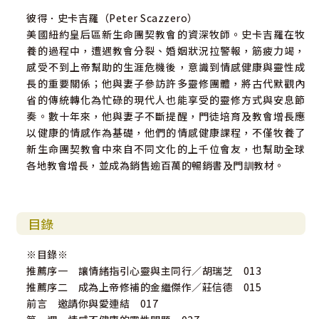
彼得．史卡吉羅（Peter Scazzero）
美國紐約皇后區新生命團契教會的資深牧師。史卡吉羅在牧
養的過程中，遭遇教會分裂、婚姻狀況拉警報，筋疲力竭，
感受不到上帝幫助的生涯危機後，意識到情感健康與靈性成
長的重要關係；他與妻子參訪許多靈修團體，將古代默觀內
省的傳統轉化為忙碌的現代人也能享受的靈修方式與安息節
奏。數十年來，他與妻子不斷提醒，門徒培育及教會增長應
以健康的情感作為基礎，他們的情感健康課程，不僅牧養了
新生命團契教會中來自不同文化的上千位會友，也幫助全球
各地教會增長，並成為銷售逾百萬的暢銷書及門訓教材。
目錄
※目錄※
推薦序一 讓情緒指引心靈與主同行／胡瑞芝 013
推薦序二 成為上帝修補的金繼傑作／莊信德 015
前言 邀請你與愛連結 017