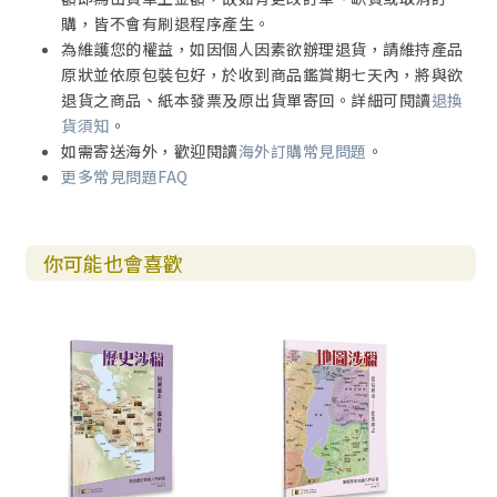
撒縵以色三世石像 Statute of Shalmaneser III
購，皆不會有刷退程序產生。
為維護您的權益，如因個人因素欲辦理退貨，請維持產品
撒縵以色三世黑色方尖碑 Black Obelisk of Shalmaneser I
原狀並依原包裝包好，於收到商品鑑賞期七天內，將與欲
II
退貨之商品、紙本發票及原出貨單寄回。詳細可閱讀
退換
貨須知
。
阿達尼拉里三世沙巴石碑 Saba's Stele of Adad-Nirari III
如需寄送海外，歡迎閱讀
海外訂購常見問題
。
更多常見問題FAQ
阿達尼拉里三世石碑 Stele of Adad-Nirari III
寧魯石板 Nimrud Slab
你可能也會喜歡
提革拉毗列色三世石碑 Stele of Tiglath-Pileser III
寧魯復原圖 Reconstruction of Nimrud
提革拉毗列色三世浮雕 Relief of Tiglath-Pileser III
撒珥根二世 Sargon II
杜舍魯金 Dur Sharrukin