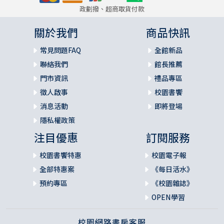
塔哈卡 Taharqa
政劃撥、超商取貨付款
以撒哈頓的勝利碑 Victory Stele of Esarhaddon
關於我們
商品快訊
常見問題FAQ
全館新品
巴比倫紀年表 Babylon Chronicle
聯絡我們
館長推薦
那波普拉撒紀年表 Chronicle of Nabopolassar
門市資訊
禮品專區
徵人啟事
校園書饗
巴比倫城地圖 Map of Babylon
消息活動
即將登場
隱私權政策
巴比倫塔——以天文安基 Etemenanki Tower of Babel
注目優惠
訂閱服務
伊施塔門 Ishtar Gate
校園書饗特惠
校園電子報
巴比倫城 City of Babylon
全部特惠案
《每日活水》
預約專區
《校園雜誌》
尼布甲尼撒銘筒 Nebuchadnezzar II Cylinder
OPEN學習
尼布甲尼撒 Brick of of Nebuchadnezzar II
校園網路書房客服