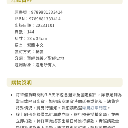
但城祭壇 Dan Altar
原書號：9789881333414
ISBN：9789881333414
有角的祭壇 Horned Altar
出版日期：20231101
頁數：144
亞述的祭壇 Altar of Assur
尺寸：28 x 34cm
語言：繁體中文
但城邱壇 High Place of Dan
裝訂方式：精裝
分類：聖經論叢／聖經史地
城門口審判官的座位 The Judgement Seat in City Gate
適用對象：適用所有人
崇拜牛犢 Calf Worship
購物說明
米沙石碑／摩押石 Mesha Stele／Moabite Stone
訂單備貨時間約3-5天不包含週末及國定假日，庫存足夠為
梅納塔石碑 Merneptah Stele
當日或隔日出貨，如遇廠商調貨時間延長或絕版、缺貨等
特殊情況，將另行通知。詳細請點選
常見訂單問題
。
撒縵以色三世的庫爾德石碑 The Kurkh Stele of Shalmane
線上刷卡金額僅為訂單成立時，銀行預先授權金額，並未
ser III
立即扣款，待訂單完成寄出當日將進行請款，實際請款金
額即為出貨單上金額，故如有更改訂單、缺貨或取消訂