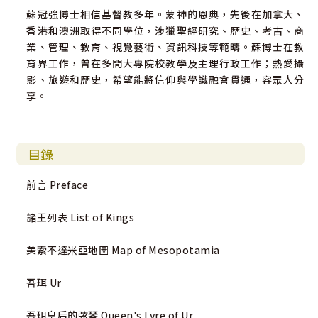
蘇冠強博士相信基督教多年。蒙神的恩典，先後在加拿大、
香港和澳洲取得不同學位，涉獵聖經研究、歷史、考古、商
業、管理、教育、視覺藝術、資訊科技等範疇。蘇博士在教
育界工作，曾在多間大專院校教學及主理行政工作；熱愛攝
影、旅遊和歷史，希望能將信仰與學識融會貫通，容眾人分
享。
目錄
前言 Preface
諸王列表 List of Kings
美索不達米亞地圖 Map of Mesopotamia
吾珥 Ur
吾珥皇后的弦琴 Queen's Lyre of Ur