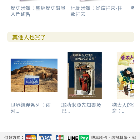
歷史涉獵：聖經歷史背景
地圖涉獵：從這裡來-往
考
入門研習
那裡去
馬督亞帕以甸那二世 Marduk-apla-iddina II
西拿基立石碑 Stele of Sennacherib
其他人也買了
尼尼微復原圖 Reconstruction of Nineveh
泰勒棱柱 Taylor Prism
攻取拉吉 Siege of Lachish
希西家水道 Hezekiah Tunnel
西羅亞石刻 Siloam Inscription
世界遺產系列：兩
耶肋米亞先知書及
猶太人的生
河...
巴...
育：...
西羅亞池 Pool of Siloam
日晷 Sun Dial
付款方式：
傳真刷卡、虛擬轉帳、郵