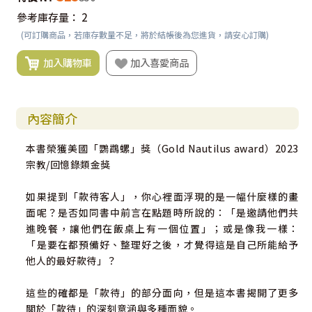
參考庫存量：
2
(可訂購商品，若庫存數量不足，將於結帳後為您進貨，請安心訂購)
加入購物車
加入喜愛商品
內容簡介
本書榮獲美國「鸚鵡螺」獎（Gold Nautilus award）2023
宗教/回憶錄類金獎
如果提到「款待客人」，你心裡面浮現的是一幅什麼樣的畫
面呢？是否如同書中前言在點題時所說的：「是邀請他們共
進晚餐，讓他們在飯桌上有一個位置」；或是像我一樣：
「是要在都預備好、整理好之後，才覺得這是自己所能給予
他人的最好款待」？
這些的確都是「款待」的部分面向，但是這本書揭開了更多
關於「款待」的深刻意涵與多種面貌。