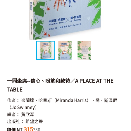
一同坐席--信心、盼望和款待／A PLACE AT THE
TABLE
作者：
米蘭達．哈里斯（Miranda Harris）、喬．斯溫尼
（Jo Swinney）
譯者：
黃欣潔
出版社：
希望之聲
315
特價 NT
350