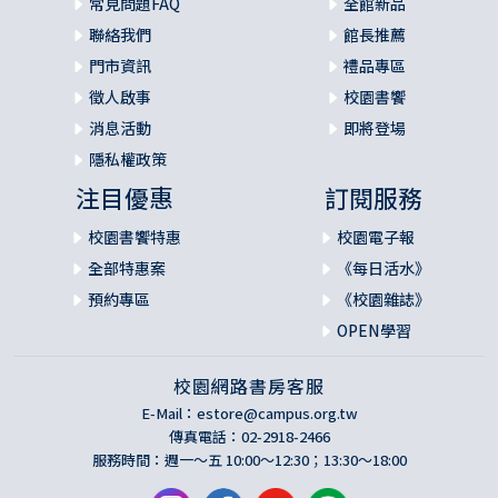
常見問題FAQ
全館新品
聯絡我們
館長推薦
門市資訊
禮品專區
徵人啟事
校園書饗
消息活動
即將登場
隱私權政策
注目優惠
訂閱服務
校園書饗特惠
校園電子報
全部特惠案
《每日活水》
預約專區
《校園雜誌》
OPEN學習
校園網路書房客服
E-Mail：
estore@campus.org.tw
傳真電話：02-2918-2466
服務時間：週一～五 10:00～12:30；13:30～18:00