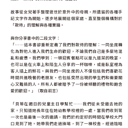
故事從女兒著手整理逝世於意外中的母親，所遺留的各種手
記文字作為開始，逐步地展開這個家庭、直至整個機構對於
「款待」的理解與各種實踐。
與你分享書中的二段文字：
「……這本書卻重新定義了我們對款待的理解：一同坐席轉
化為對他人進入我們生命的歡迎，不論我們自己是多麼地混
亂和疲憊。我們學到：一頓迎賓餐點可以是九道菜的晚宴，
也可以是在火車上和陌生人分享的一杯咖啡，或是臥室裡為
客人插上的鮮花。與我們一同坐席的人不僅包括我們喜歡花
時間共進晚餐的老朋友，也包括突然出現的學生們和需要關
心又難搞的人。所有人都被贈予了一份被傾聽的禮物和飽含
愛的歡迎。」（取自前言）
「貝蒂在週日的兒童主日學幫忙……我們從未受邀去她的
家。只知道她長年住在她幼教學校裡的一處。當我們收到第
一次也是最後一次的邀請，我們於約定好的時間在學校大門
口見到了她。她帶我們走過操場，到了一棟校舍，經過陰暗