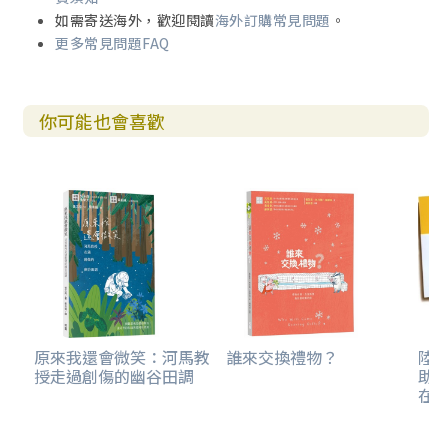
如需寄送海外，歡迎閱讀
海外訂購常見問題
。
更多常見問題FAQ
你可能也會喜歡
原來我還會微笑：河馬教
誰來交換禮物？
陸
授走過創傷的幽谷田調
助
在