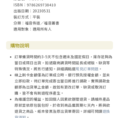
ISBN：9786269738410
出版日期：20230531
裝訂方式：平裝
分類：福音佈道／福音叢書
適用對象：適用所有人
購物說明
訂單備貨時間約3-5天不包含週末及國定假日，庫存足夠為
當日或隔日出貨，如遇廠商調貨時間延長或絕版、缺貨等
特殊情況，將另行通知。詳細請點選
常見訂單問題
。
線上刷卡金額僅為訂單成立時，銀行預先授權金額，並未
立即扣款，待訂單完成寄出當日將進行請款，實際請款金
額即為出貨單上金額，故如有更改訂單、缺貨或取消訂
購，皆不會有刷退程序產生。
為維護您的權益，如因個人因素欲辦理退貨，請維持產品
原狀並依原包裝包好，於收到商品鑑賞期七天內，將與欲
退貨之商品、紙本發票及原出貨單寄回。詳細可閱讀
退換
貨須知
。