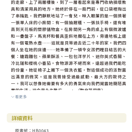
的走廊、上了兩層樓後，到了一層看起來是專門收納損壞教
具和清潔用具的地方。她終於停在一扇門前，從口袋裡掏出
了串鑰匙，我們靜默地站了一會兒，映入眼簾的是一個擠著
一張單人床的小房間：有一個抽屜櫃、一張扶手椅，還有堆
高到天花板的塑膠儲物盒。在房間另一角的桌上有個微波爐
和一疊盤子，馬克杯和餐具歪斜地擱在上方，旁邊地板上還
有一個電熱水壺……這就是貝蒂過去近二十年的家。我們四
個人坐在她的床邊……她準備了一頓令女孩們瞠目結舌的大
餐：糖霜麵包、蘋果酥派、一包包洋芋片、迷你英式香腸、
冷比薩和櫻桃小番茄。食物源源不絕而來，遠超過我們能吃
的份量。她從椅子上搬下一個洗衣籃，對這個成功的派對露
出滿意的微笑。這是我曾接受過最感動、最大方的款待之
一。我可以想像她需要有多大的勇氣來向我們揭露她簡陋真
實的生活，這令我永生難忘……」（取自第四章）
看更多
祝福你可以從這本書裡面找到更多款待的樣貌，以致你可以
去經歷你生命中最美好的款待，或是用各種不同卻適合你的
詳細資料
方式來款待每一位你所見到的他人。
原書號：HB0043