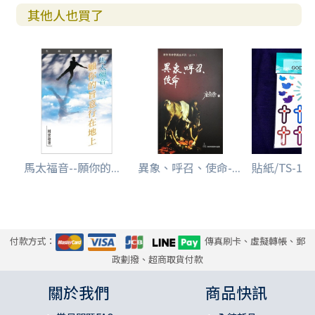
其他人也買了
馬太福音--願你的...
異象、呼召、使命-...
貼紙/TS-15/.
付款方式：
傳真刷卡、虛擬轉帳、郵
政劃撥、超商取貨付款
關於我們
商品快訊