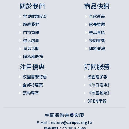
關於我們
商品快訊
常見問題FAQ
全館新品
聯絡我們
館長推薦
門市資訊
禮品專區
徵人啟事
校園書饗
消息活動
即將登場
隱私權政策
注目優惠
訂閱服務
校園書饗特惠
校園電子報
全部特惠案
《每日活水》
預約專區
《校園雜誌》
OPEN學習
校園網路書房客服
E-Mail：
estore@campus.org.tw
傳真電話：02-2918-2466