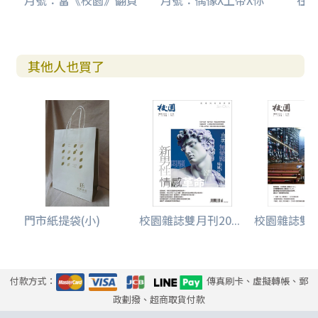
月號：當《校園》翻頁
月號：偶像X上帝X你
在
其他人也買了
門市紙提袋(小)
校園雜誌雙月刊20...
校園雜誌雙月刊
付款方式：
傳真刷卡、虛擬轉帳、郵
政劃撥、超商取貨付款