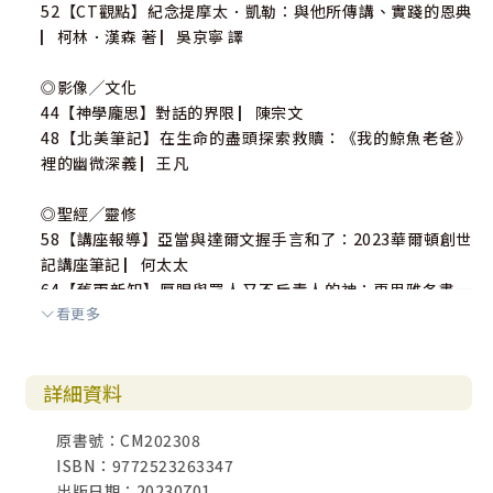
52【CT觀點】紀念提摩太．凱勒：與他所傳講、實踐的恩典
▏柯林．漢森 著 ▏吳京寧 譯
◎影像╱文化
44【神學龐思】對話的界限 ▏陳宗文
48【北美筆記】在生命的盡頭探索救贖：《我的鯨魚老爸》
裡的幽微深義 ▏王凡
◎聖經╱靈修
58【講座報導】亞當與達爾文握手言和了：2023華爾頓創世
記講座筆記 ▏何太太
64【舊雨新知】厚賜與眾人又不斥責人的神：再思雅各書一
看更多
章2∼21節的試探與試煉 ▏吳孟翰
69【讀書趣】新書上架 ▏金子煥 輯
詳細資料
原書號：CM202308
ISBN：9772523263347
出版日期：20230701