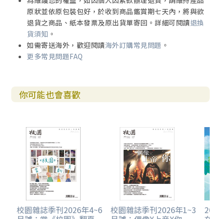
為維護您的權益，如因個人因素欲辦理退貨，請維持產品
原狀並依原包裝包好，於收到商品鑑賞期七天內，將與欲
退貨之商品、紙本發票及原出貨單寄回。詳細可閱讀
退換
貨須知
。
如需寄送海外，歡迎閱讀
海外訂購常見問題
。
更多常見問題FAQ
你可能也會喜歡
校園雜誌季刊2026年4~6
校園雜誌季刊2026年1~3
20