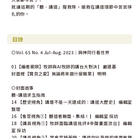
就讓這期的「聽．講道」搜救隊，搶救在講道環節中苦苦掙
扎的你。
目錄
◎Vol. 65 No. 4 Jul-Aug. 2023｜與神同行看世界
01【編者案頭】牧師與AI牧師的講台大對決 ▏嚴建基
封面裡【寶貝之愛】無論將來選什麼職業 ▏明明
◎封面故事
聽˙講道求生指南
14 【歷史視角】講壇不是一天建成的：講道大歷史 ▏編輯室
整理
16 【會眾視角①】聽道者聯盟，集結！ ▏編輯室 採訪
18 【講員視角①】牧師面臨講道批評#辛酸畫面流出 ▏編輯
室 採訪
20 【講員視角②】當會眾睡著時：講道你比我想的還要複雜