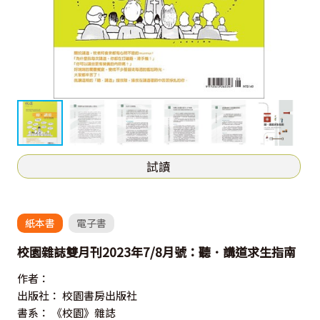
試讀
紙本書
電子書
校園雜誌雙月刊2023年7/8月號：聽．講道求生指南
作者：
出版社：
校園書房出版社
書系：
《校園》雜誌