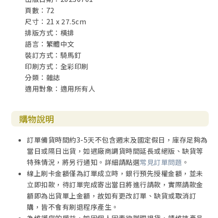
頁數：72
尺寸：21 x 27.5cm
排版方式：橫排
語言：繁體中文
裝訂方式：騎馬釘
印刷方式：全彩印刷
分類：雜誌
適用對象：適用所有人
購物說明
訂單備貨時間約3-5天不包含週末及國定假日，庫存足夠為
當日或隔日出貨，如遇廠商調貨時間延長或絕版、缺貨等
特殊情況，將另行通知。詳細請點選
常見訂單問題
。
線上刷卡金額僅為訂單成立時，銀行預先授權金額，並未
立即扣款，待訂單完成寄出當日將進行請款，實際請款金
額即為出貨單上金額，故如有更改訂單、缺貨或取消訂
購，皆不會有刷退程序產生。