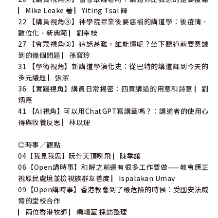
▏Mike Leake 著 ▏Yiting Tsai 譯
22 【講員視角③】神學院畢業後要惡補的講道學：後疫情．
數位化．新典範 ▏劉幸枝
27 【會眾視角②】這話甚難，誰能懂呢？坐下聽道前要意識
到的幾個問題 ▏孫寶玲
31 【學術視角】新講道學演化史：從巴特的講道課到今天的
多元議題 ▏張潔
36 【實踐視角】講員日常揭密：四頁講道的用意和詩意 ▏劉
炳熹
41 【AI視角】可以用ChatGPT寫講章嗎？：講道者的使用心
得與牧養反思 ▏林以理
◎時事╱觀點
04【我見我思】阮佇天頂咧飛 ▏陳季讓
06【Open講時事】和解之前還有很多工作要做——教會應正
視原民處境並檢視族群友善度 ▏Ispalakan Umav
09【Open講時事】香港教會到了最危險的時候：受國安法威
脅的堂校合作
▏兩位香港牧師 ▏編輯室 採訪整理