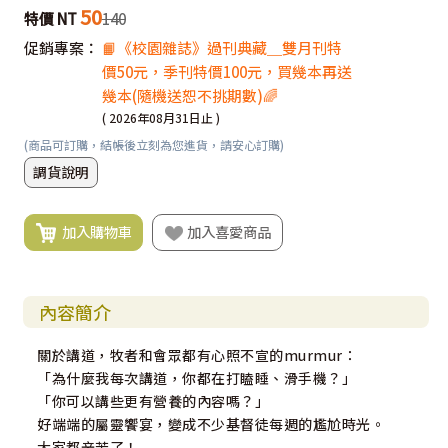
50
特價 NT
140
促銷專案：
📙《校園雜誌》過刊典藏＿雙月刊特
價50元，季刊特價100元，買幾本再送
幾本(隨機送恕不挑期數)🌈
( 2026年08月31日止 )
(商品可訂購，結帳後立刻為您進貨，請安心訂購)
調貨說明
加入購物車
加入喜愛商品
內容簡介
關於講道，牧者和會眾都有心照不宣的murmur：
「為什麼我每次講道，你都在打瞌睡、滑手機？」
「你可以講些更有營養的內容嗎？」
好端端的屬靈饗宴，變成不少基督徒每週的尷尬時光。
大家都辛苦了！