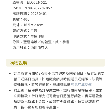
原書號：ELCCLM021
ISBN：9786267287057
出版日期：20230401
頁數：400
尺寸：16.5 x 23cm
裝訂方式：平裝
印刷方式：單色印刷
分類：聖經論叢／約翰壹、貳、參書
適用對象：適用所有人
購物說明
訂單備貨時間約3-5天不包含週末及國定假日，庫存足夠為
當日或隔日出貨，如遇廠商調貨時間延長或絕版、缺貨等
特殊情況，將另行通知。詳細請點選
常見訂單問題
。
線上刷卡金額僅為訂單成立時，銀行預先授權金額，並未
立即扣款，待訂單完成寄出當日將進行請款，實際請款金
額即為出貨單上金額，故如有更改訂單、缺貨或取消訂
購，皆不會有刷退程序產生。