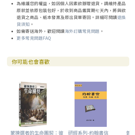
為維護您的權益，如因個人因素欲辦理退貨，請維持產品
原狀並依原包裝包好，於收到商品鑑賞期七天內，將與欲
退貨之商品、紙本發票及原出貨單寄回。詳細可閱讀
退換
貨須知
。
如需寄送海外，歡迎閱讀
海外訂購常見問題
。
更多常見問題FAQ
你可能也會喜歡
蒙揀選者的生命團契：彼
研經系列-約翰書信
普天