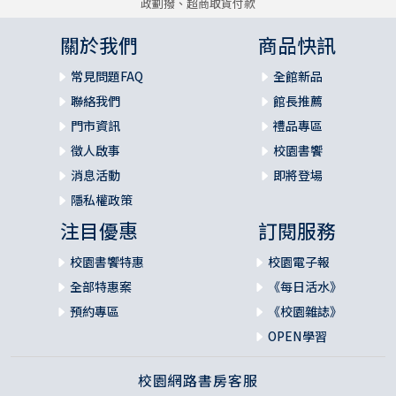
政劃撥、超商取貨付款
關於我們
商品快訊
常見問題FAQ
全館新品
聯絡我們
館長推薦
門市資訊
禮品專區
徵人啟事
校園書饗
消息活動
即將登場
隱私權政策
注目優惠
訂閱服務
校園書饗特惠
校園電子報
全部特惠案
《每日活水》
預約專區
《校園雜誌》
OPEN學習
校園網路書房客服