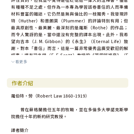
評性質的，但我並不覺得是在貶低這一偉大的注釋書。儘管
有種種不足之處，但作為一本專為學習該卷書信的人而準備
材料豐富的雜誌，它仍然是無與倫比的一枝獨秀。我發現許
特（Huther）和普朗莫（Plummer）的評論特別有用；但
最具原創性、最美麗、最深刻的是羅斯（Rothe）的作品；
而令人驚訝的是，當中還沒有完整的譯本出現。此外，我希
望向吉本（J. M. Gibbon）的《永生》（Eternal Life）致
謝，對本「書信」而言，這是一篇非常優秀且廣受歡迎的解
經書；還有司各特（E. F. Scott）教授的《第四部福音》（F
看更多
ourth Gospel）， 是因為這部傑出的作品清晰地揭示了許多
重要的觀點，同時也帶來了許多新鮮的思想刺激。但沒有一
本書要比莫爾頓（Moulton）的《新約希臘語語法》（Gra
作者介紹
mmar of New Testament Greek）更值得我感激，因為我
對其下一卷書的出版已經迫不及待了。
羅伯特‧勞（Robert Law 1860-1919）
休．麥金托什（H.R. Mackintosh）教授，他是新學院
曾在蘇格蘭擔任五年的牧職，並在多倫多大學諾克斯學
（New College）的神學博士；而尊敬的湯瑪斯．笛克森
院擔任十年的新約研究教授。
（Thomas S. Dickson）， 他是愛丁堡的文學碩士。他們在
校對方面給予我非常慷慨和寶貴的幫助，讓我感激不盡。大
譯者簡介
衛．杜夫（David Duff, B.D.）先生不僅在這方面提供了同等