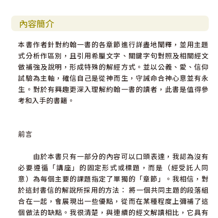
內容簡介
本書作者針對約翰一書的各章節進行詳盡地闡釋，並用主題
式分析作區別，且引用希臘文字、關鍵字句對照及相關經文
做補強及說明，形成特殊的解經方式。並以公義、愛、信仰
試驗為主軸，確信自己是從神而生，守誡命合神心意並有永
生。對於有興趣更深入理解約翰一書的讀者，此書是值得參
考和入手的書籍。
前言
由於本書只有一部分的內容可以口頭表達，我認為沒有
必要遵循「講座」的固定形式或標題，而是（經受託人同
意）為每個主要的課題指定了單獨的「章節」。我相信，對
於這封書信的解說所採用的方法： 將一個共同主題的段落組
合在一起，會展現出一些優點，從而在某種程度上彌補了這
個做法的缺點。我很清楚，與連續的經文解讀相比，它具有