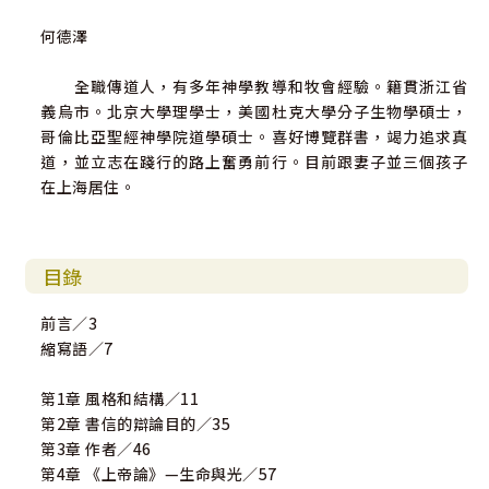
的服務，而且甚至在其準備階段，也對這本書進行了嚴格且
何德澤
有助益的批評，這全然出於友誼的饋贈，我實在難以有適當
的措辭，表達我深切的感激之情。最後，我滿懷期待地感謝
全職傳道人，有多年神學教導和牧會經驗。籍貫浙江省
本書的每一位讀者，他們都不吝接受一個事實，那就是：作
義烏市。北京大學理學士，美國杜克大學分子生物學碩士，
為一個在城市繁忙的牧師，每天隨時面臨各種需要；我就是
哥倫比亞聖經神學院道學碩士。喜好博覽群書，竭力追求真
在這種情況下，展開了這本書的編寫工作，讀者們無疑會在
道，並立志在踐行的路上奮勇前行。目前跟妻子並三個孩子
書中發現一些缺陷，但請諒解這些缺陷乃歸因於上述的處
在上海居住。
境。
愛丁堡，一九○九年一月
目錄
前言／3
縮寫語／7
第1章 風格和結構／11
第2章 書信的辯論目的／35
第3章 作者／46
第4章 《上帝論》—生命與光／57