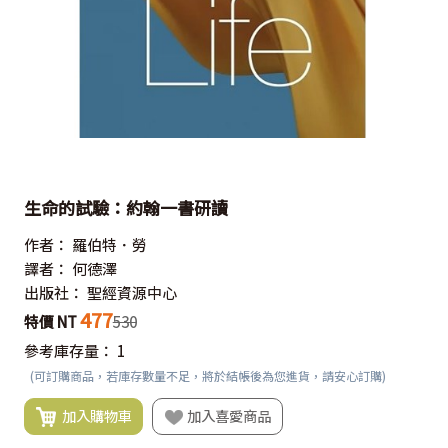
生命的試驗：約翰一書研讀
作者：
羅伯特．勞
譯者：
何德澤
出版社：
聖經資源中心
477
特價 NT
530
參考庫存量：
1
(可訂購商品，若庫存數量不足，將於結帳後為您進貨，請安心訂購)
加入購物車
加入喜愛商品