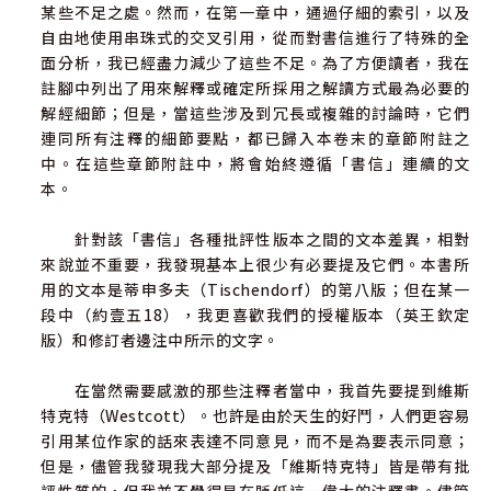
某些不足之處。然而，在第一章中，通過仔細的索引，以及
自由地使用串珠式的交叉引用，從而對書信進行了特殊的全
面分析，我已經盡力減少了這些不足。為了方便讀者，我在
註腳中列出了用來解釋或確定所採用之解讀方式最為必要的
解經細節；但是，當這些涉及到冗長或複雜的討論時，它們
連同所有注釋的細節要點，都已歸入本卷末的章節附註之
中。在這些章節附註中，將會始終遵循「書信」連續的文
本。
針對該「書信」各種批評性版本之間的文本差異，相對
來說並不重要，我發現基本上很少有必要提及它們。本書所
用的文本是蒂申多夫（Tischendorf）的第八版；但在某一
段中（約壹五18），我更喜歡我們的授權版本（英王欽定
版）和修訂者邊注中所示的文字。
在當然需要感激的那些注釋者當中，我首先要提到維斯
特克特（Westcott）。也許是由於天生的好鬥，人們更容易
引用某位作家的話來表達不同意見，而不是為要表示同意；
但是，儘管我發現我大部分提及「維斯特克特」皆是帶有批