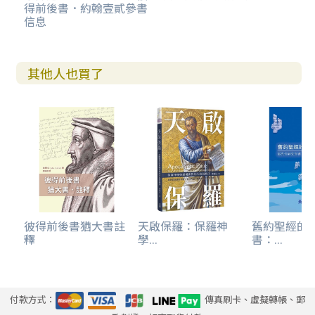
得前後書．約翰壹貳參書
信息
其他人也買了
彼得前後書猶大書註
天啟保羅：保羅神
舊約聖經的
釋
學...
書：...
付款方式：
傳真刷卡、虛擬轉帳、郵