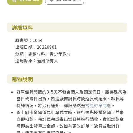
詳細資料
原書號：L064
出版日期：20220901
分類：訓練材料／青少年教材
適用對象：適用所有人
購物說明
訂單備貨時間約3-5天不包含週末及國定假日，庫存足夠為
當日或隔日出貨，如遇廠商調貨時間延長或絕版、缺貨等
特殊情況，將另行通知。詳細請點選
常見訂單問題
。
線上刷卡金額僅為訂單成立時，銀行預先授權金額，並未
立即扣款，待訂單完成寄出當日將進行請款，實際請款金
額即為出貨單上金額，故如有更改訂單、缺貨或取消訂
購，皆不會有刷退程序產生。