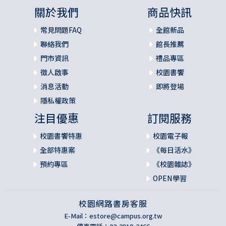
關於我們
商品快訊
常見問題FAQ
全館新品
聯絡我們
館長推薦
門市資訊
禮品專區
徵人啟事
校園書饗
消息活動
即將登場
隱私權政策
注目優惠
訂閱服務
校園書饗特惠
校園電子報
全部特惠案
《每日活水》
預約專區
《校園雜誌》
OPEN學習
校園網路書房客服
E-Mail：
estore@campus.org.tw