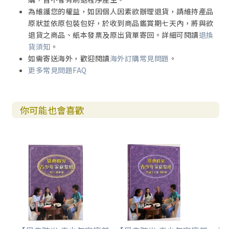
為維護您的權益，如因個人因素欲辦理退貨，請維持產品
原狀並依原包裝包好，於收到商品鑑賞期七天內，將與欲
退貨之商品、紙本發票及原出貨單寄回。詳細可閱讀
退換
貨須知
。
如需寄送海外，歡迎閱讀
海外訂購常見問題
。
更多常見問題FAQ
你可能也會喜歡