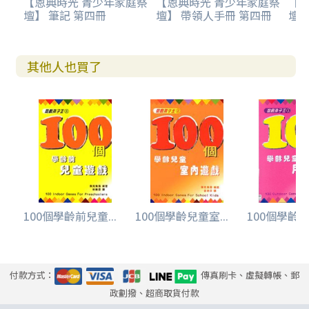
【恩典時光 青少年家庭祭
【恩典時光 青少年家庭祭
【
壇】 筆記 第四冊
壇】 帶領人手冊 第四冊
壇】
其他人也買了
100個學齡前兒童...
100個學齡兒童室...
100個學齡兒
付款方式：
傳真刷卡、虛擬轉帳、郵
政劃撥、超商取貨付款