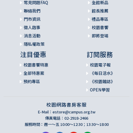
常見問題FAQ
全館新品
聯絡我們
館長推薦
門市資訊
禮品專區
徵人啟事
校園書饗
消息活動
即將登場
隱私權政策
注目優惠
訂閱服務
校園書饗特惠
校園電子報
全部特惠案
《每日活水》
預約專區
《校園雜誌》
OPEN學習
校園網路書房客服
E-Mail：
estore@campus.org.tw
傳真電話：02-2918-2466
服務時間：週一～五 10:00～12:30；13:30～18:00