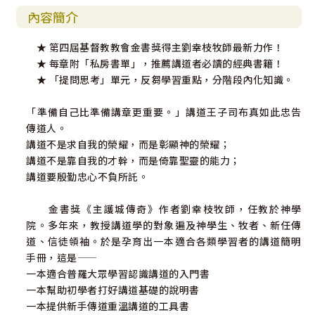
內容簡介
★ 第四屆基督教教會金書獎得主劉幸枝牧師最新力作！
★ 每章附「私房書單」，推薦講道者必讀的經典書籍！
★ 「提問思考」單元，反芻學習重點，分階段內化知識。
「準備自己比準備講章更重要。」講道王子司布真如此忠告
傳道人。
講道不是求自我的榮耀，而是彰顯神的榮耀；
講道不是靠自我的才幹，而是倚靠聖靈的能力；
講道要殷勤忠心不負所託。
金書獎《主護城傳奇》作者劉幸枝牧師，任教於神學
院。多年來，教授講道學的對象遍及神學生、牧者、新任傳
道、信徒領袖。於是孕育出一本適合各類學習者的講道簡明
手冊，這是――
一本適合普羅大眾學習認識講道的入門書
一本幫助初學者打好講道基礎的說明書
一本提供新手傳道重溫講道的工具書