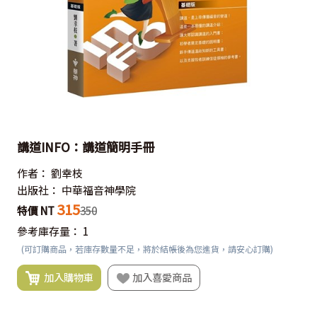
講道INFO：講道簡明手冊
作者：
劉幸枝
出版社：
中華福音神學院
315
特價 NT
350
參考庫存量：
1
(可訂購商品，若庫存數量不足，將於結帳後為您進貨，請安心訂購)
加入購物車
加入喜愛商品