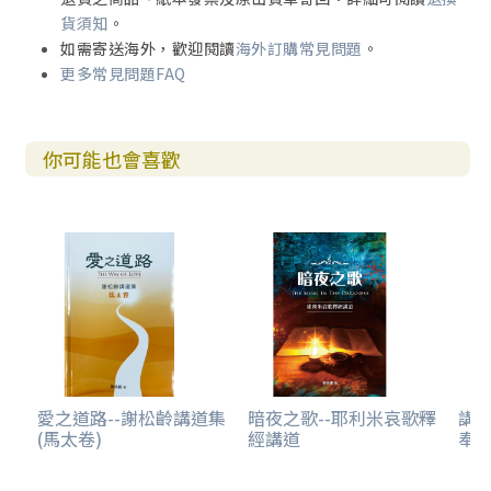
利就開口從這經上起，對他傳講耶穌。」（徒八 30-31、3
貨須知
。
5）
如需寄送海外，歡迎閱讀
海外訂購常見問題
。
更多常見問題FAQ
解經與講道的結合，讓神的話語發出亮光，使愚人通達
（詩一一九 130）。我們從教會歷史中看到，許多帶出屬靈
影響力的事奉者，往往也是優質的宣講者。這些夙昔典型留
你可能也會喜歡
下許多講章，今日的卓爾學者也後繼寫下扛鼎鉅作，我的心
願則是在這片講道的雨林中，種植一棵小樹苗。雖微不足
道，卻盼望讓讀者不再覺得講道是屬於站講臺的事奉者，跟
己無關。講道絕對是上帝所看重的事奉，並且希望祂的子民
都能理解其中的意涵與影響，要使我們對一起參與這份聖工
（例如：學習聽道、看重講道，並為事奉者禱告）能更有屬
天的眼光。而不是把它看成主日的重頭戲，節目單上的主
軸，菜單上的主餐，讓自己只當個觀眾和消費者，聽完講道
投完奉獻，接著等吃愛筵！
筆者也希望透過本書，從講道的 information經歷 tran
愛之道路--謝松齡講道集
暗夜之歌--耶利米哀歌釋
講
(馬太卷)
經講道
奉
sformation，讓資深的講道者重新反省，自己的宣講是否不
再有熱情，而只是一種政令宣導或例行公事，或早已無道可
講，只能東拼西湊，抑或甘脆播放講道影片讓別的牧者幫我