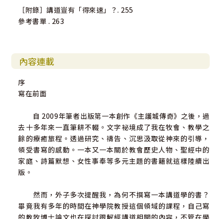
［附錄］講道豈有「得來速」？. 255
參考書單 . 263
內容連載
序
寫在前面
自 2009年筆者出版第一本創作《主護城傳奇》之後，過
去十多年來一直筆耕不輟。文字祕境成了我在牧會、教學之
餘的療癒旅程。透過研究、禱告、沉思汲取從神來的引導，
領受書寫的感動。一本又一本關於教會歷史人物、聖經中的
家庭、詩篇默想、女性事奉等多元主題的書籍就這樣陸續出
版。
然而，外子多次提醒我，為何不撰寫一本講道學的書？
畢竟我有多年的時間在神學院教授這個領域的課程，自己寫
的教牧博士論文也在探討跟解經講道相關的內容，不管在學