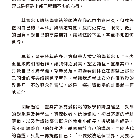
理或是經驗上都已累積不少的心得。
其實出版講道學書籍的想法在我心中由來已久，但或許
正因自己的「本科」與講道有關，反而更有種「眼高手低」
的困窘。對自己的高度期許，讓我怯於下筆，甚至不知如何
進行。
再者，過去幾年許多西方與華人拔尖的學者出版了不少
重量級的相關著作，讓我仰之彌高，望之彌堅。置身其中，
只覺自己才疏學淺，望塵莫及。每逢看到林立在書架上那些
已問世的經典級講道學著作，就讓我想就此安分作個微渺的
教書匠，不敢興念作嘗試。於是，撰述講道學的計畫就一再
地延宕。
回顧過往，置身許多充滿挑戰的教學和講道經歷，教導
的對象遍及神學生、資深牧者、信徒領袖、初出茅廬的新鮮
傳道，以及對講道毫無概念的教會小組長。透過這些經驗，
我不斷調整自己的教學法，編寫屬於自己的講義。面臨時代
的變遷，只能一再提醒自己：「不要效法這個世界，只要心