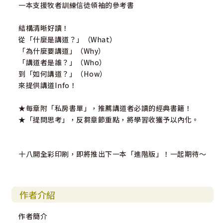
一本支援牧者訓練信徒領袖的參考書
結構清晰好讀！
從「什麼是講道？」（What）
「為什麼要講道」（Why）
「講道者是誰？」（Who）
到「如何講道？」（How）
來提供講道Info！
★每章附「私房書單」，推薦講道者必讀的經典書籍！
★「提問思考」，反芻章節重點，將學習收獲予以內化。
十八開全彩印刷，即將推出下一本「進階版」！一起期待～
作者介紹
作者簡介