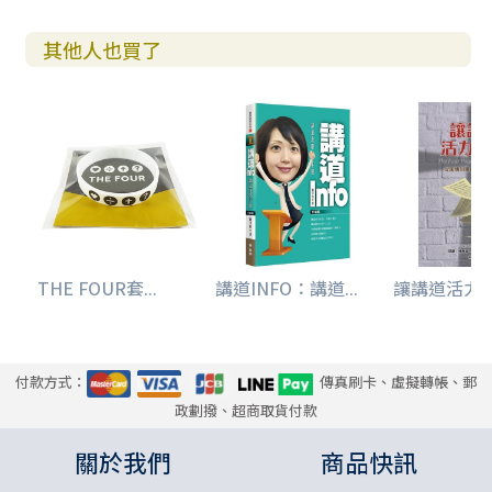
們代勞？求主再次開我們的心竅，使我們明白聖經，領受從
其他人也買了
上頭來的能力，得以奉祂的名傳悔改、赦罪的道（參路廿四 4
5-48），並透過這恩惠的道建立神的子民（徒二十 32）。
《禮記．學記篇》提到：「教學相長」。感謝主透過教
學生涯，讓我接觸不同神學院的學子，在課堂上與他們一同
操練宣講聖經的各種文體，一起在講道事奉上被提升。筆者
特別邀請其中幾位已在牧會現場的學生撰寫推薦短文，重溫
「那一年，我們一起學講道的日子」！在此也向他們致謝。
願榮耀、尊貴、權能都歸給三一真神，直到永永遠遠。
THE FOUR套...
講道INFO：講道...
讓講道活力再現
阿們！
付款方式：
傳真刷卡、虛擬轉帳、郵
政劃撥、超商取貨付款
關於我們
商品快訊