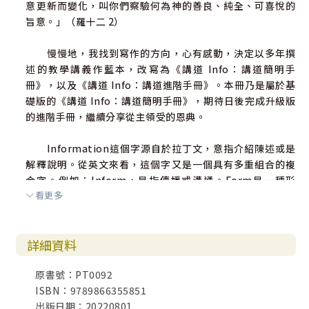
意更新而變化，叫你們察驗何為神的善良、純全、可喜悅的
旨意。」（羅十二 2）
慢慢地，我找到寫作的方向，心有感動，決定以多年撰
述的教學講義作藍本，改寫為《講道 Info：講道簡明手
冊》，以及《講道 Info：講道進階手冊》。本冊乃是屬於基
礎版的《講道 Info：講道簡明手冊》，期待日後完成升級版
的進階手冊，繼續分享從主領受的恩典。
Information這個字源自於拉丁文，意指介紹陳述或是
解釋說明。從英文來看，這個字又是一個具有多重組合的複
合字。例如：Inform，是指傳播或溝通。Form是一種形
看更多
式， Format是指格式化，Formation是指建構。
Info是 Information的縮寫。希望藉由本書《講道 Inf
詳細資料
o》來介紹上帝傳播福音的管道，亦即講道。筆者以四個 W來
建構講道的本質與方法：「什麼是講道？」（What）、「為
原書號：PT0092
什麼要講道？」（Why），「講道者是誰？」（Who）以及
ISBN：9789866355851
「如何講道？」（How）。希望透過建構對講道本質的認識
出版日期：20220801
（Formation），重新回到「原廠設定的狀態」（Forma