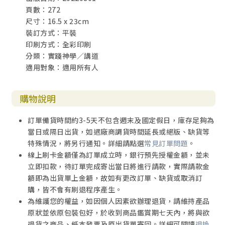
頁數：272
t），以解經講道的形式（ Form）來達到講道的傳播功效（
尺寸：16.5 x 23cm
Inform）。
裝訂方式：平裝
印刷方式：全彩印刷
使徒保羅鼓勵我們，在追求的恩賜中，最大的應當是求
分類：實踐神學／講道
能夠「先知講道」。先知不是以發預言預告將來，指點人生
適用對象：適用所有人
迷津為本業，而是以聖言服事上帝，扮演築橋者的角色，讓
神的律法被人聽見，讓神的福音被宣揚。人在神的律法中知
罪，才能在祂的福音中看見恩典。
購物說明
今天拓殖教會和傳福音的事工與策略愈來愈多，但古舊
訂單備貨時間約3-5天不包含週末及國定假日，庫存足夠為
十架的福音和聖道的宣講不會因時代而改變。那位宣教的主
當日或隔日出貨，如遇廠商調貨時間延長或絕版、缺貨等
也是講道的神。當耶穌與以馬忤斯的門徒同行，責備他們對
特殊情況，將另行通知。詳細請點選
常見訂單問題
。
先知所預言的話信得遲鈍，就開始對他們講解聖經，以致他
線上刷卡金額僅為訂單成立時，銀行預先授權金額，並未
們的心因而火熱（路廿四 13-32）。
立即扣款，待訂單完成寄出當日將進行請款，實際請款金
額即為出貨單上金額，故如有更改訂單、缺貨或取消訂
當神看見衣索比亞太監遠到耶路撒冷尋求真理之光卻不
購，皆不會有刷退程序產生。
得其門而入，在此人返回非洲的路上，主聖靈就驅策腓利就
為維護您的權益，如因個人因素欲辦理退貨，請維持產品
近他身邊說：「『你所念的，你明白嗎？』他說：『沒有人
原狀並依原包裝包好，於收到商品鑑賞期七天內，將與欲
指教我，怎能明白呢？』於是請腓利上車，與他同坐⋯⋯腓
退貨之商品、紙本發票及原出貨單寄回。詳細可閱讀
退換