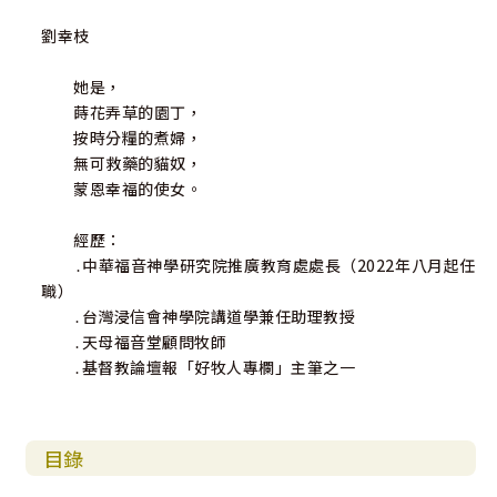
劉幸枝
她是，
蒔花弄草的園丁，
按時分糧的煮婦，
無可救藥的貓奴，
蒙恩幸福的使女。
經歷：
․中華福音神學研究院推廣教育處處長（2022年八月起任
職）
․台灣浸信會神學院講道學兼任助理教授
․天母福音堂顧問牧師
․基督教論壇報「好牧人專欄」主筆之一
目錄