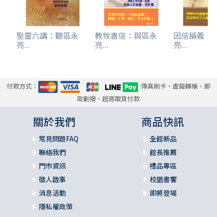
聖靈六講：聽區永
教牧書信：與區永
因信稱義：
亮...
亮...
亮...
付款方式：
傳真刷卡、虛擬轉帳、郵
政劃撥、超商取貨付款
關於我們
商品快訊
常見問題FAQ
全館新品
聯絡我們
館長推薦
門市資訊
禮品專區
徵人啟事
校園書饗
消息活動
即將登場
隱私權政策