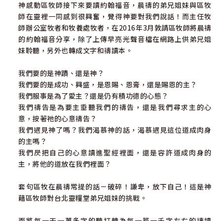
神感動區牧師接下來要讀約翰福音，晨禱的弟兄姐妹與區牧
師在靈裡一同感到很興奮，覺得神要對我們說話！而主任牧
師辦公室牧者和牧養處牧者，在2016年3月敦請區牧師將晨禱
的約翰福音分享，除了上傳早亮光聲音檔在網路上供弟兄姐
妹聆聽，另外也轉成文字和禱讀本。
我們要的是神蹟、還是神？
我們要的是成功、興盛，是恩賜、恩膏，還是賜恩的主？
我們服事是為了愛主？還是仍有積功德的心態？
我們禱告是為要主垂聽我們的禱告，還是我們尋求主的心
意，按著祂的心意禱告？
我們遇見神了嗎？我們渴慕神的話，渴慕遇見這位道成肉身
的主嗎？
我們昃把自己的心意讀進聖經裡面，還是容許道成肉身的
主，將他的道放在我們裡面？
套句區牧在晨禱常提的話－破碎！謙卑，放下自己！這是神
藉區牧師對台北靈糧堂弟兄姐妹的挑戰。
而將每一天一萬多字的聽打轉為每一篇一千字左右的禱讀