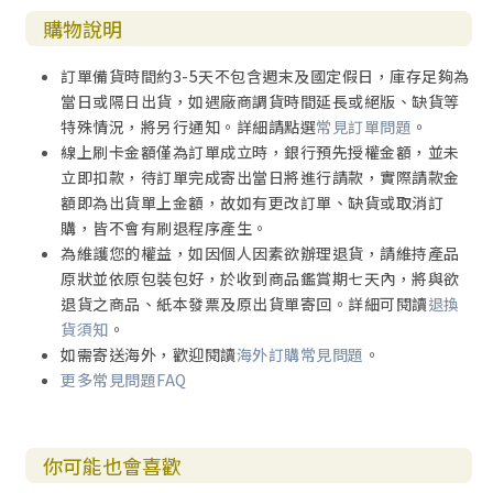
神的話消化吸收，使生命得著餵養。約6:63『我對你們所說
購物說明
的話，就是靈，就是生命』，我們若在主話中遇見，我們裡
面的靈就得甦醒，得飽足，這是我們禱讀的目的。
訂單備貨時間約3-5天不包含週末及國定假日，庫存足夠為
當日或隔日出貨，如遇廠商調貨時間延長或絕版、缺貨等
2)「禱讀」的方式：
特殊情況，將另行通知。詳細請點選
常見訂單問題
。
A)採個人禱讀、兩個人電話禱讀或小組禱讀均可。
線上刷卡金額僅為訂單成立時，銀行預先授權金額，並未
B)基本的時間分配如下，若有更長的靈修時間可加強敬拜
立即扣款，待訂單完成寄出當日將進行請款，實際請款金
及禱讀時間。靈修禱讀15分＝禱告1分+讀經2分+禱讀5分+讀
額即為出貨單上金額，故如有更改訂單、缺貨或取消訂
每日靈糧2分+禱告5分。
購，皆不會有刷退程序產生。
為維護您的權益，如因個人因素欲辦理退貨，請維持產品
原狀並依原包裝包好，於收到商品鑑賞期七天內，將與欲
退貨之商品、紙本發票及原出貨單寄回。詳細可閱讀
退換
貨須知
。
如需寄送海外，歡迎閱讀
海外訂購常見問題
。
更多常見問題FAQ
你可能也會喜歡