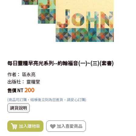
每日靈糧早亮光系列--約翰福音(一)~(三)(套書)
作者：
區永亮
出版社：
靈糧堂
200
售價 NT
(商品可訂購，結帳後立刻為您進貨，請安心訂購)
調貨說明
加入購物車
加入喜愛商品