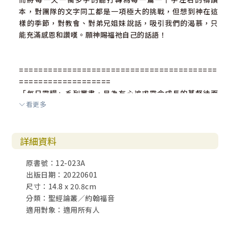
本，對團隊的文字同工都是一項極大的挑戰，但想到神在這
樣的季節，對教會、對弟兄姐妹說話，吸引我們的渴慕，只
能充滿感恩和讚嘆。願神賜福祂自己的話語！
=========================================
===================
「每日靈糧」系列叢書，是為有心追求靈命成長的基督徒而
看更多
寫的一本靈修讀經輔助教材。
特點：
詳細資料
1)每日選取一小段經文禱讀，細細品嚐神的話語。
2)內容強調生命的供應與生活中的行道。
原書號：12-023A
3)適合與團契、小組、主日崇拜，同步進行。同一段經文藉著
出版日期：20220601
個人靈修、小組討論、崇拜教導，反覆咀嚼，集中學習焦
尺寸：14.8 x 20.8cm
點，果效尤佳。
分類：聖經論叢／約翰福音
適用對象：適用所有人
使用說明：
1)何讀「禱讀」? 禱讀是以神的話為禱告素材，藉著禱告，將