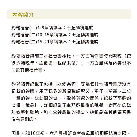
內容簡介
約翰福音(一)1-9章禱讀本：十週禱讀進度
約翰福音(二)10-15章禱讀本：七週禱讀進度
約翰福音(三)15-21章禱讀本：七週禱讀進度
約翰福音與前三本福音書相比，一方面寫作書時間較晚（使
徒約翰晚年、主後第一世紀末葉）；一方面風格及內容也不
同於其他福音書。
約翰福音記載了包括［水變為酒］等幾個其他福音書所沒有
記載的神蹟；用了很多的篇幅強調聖父、聖子、聖靈～三位
一體的神，彼此間的合一，愛與尊榮的關係；記載了耶穌的
七個［我是］；詳細記載了主耶穌最後的晚餐，對門徒的臨
別教導和勸勉，和向父神最後的禱告，這都是在其他福音書
沒有見到的。
因此，2016年初，六八晨禱班查考撒母耳記即將結束之際，