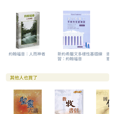
約翰福音：人而神者
新約希臘文多樣性基礎練
道成
習：約翰福音
猶
其他人也買了