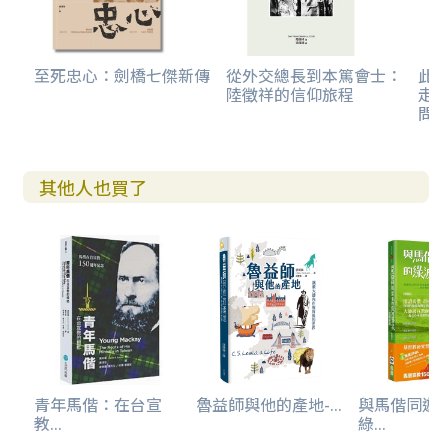
至死忠心：劍橋七傑新傳
從外交總長到本篤會士：
此
陸徵祥的信仰旅程
走
問
其他人也買了
青年馬偕：在台宣
魯益師與他的產地-...
與馬偕同遊
教...
綠...