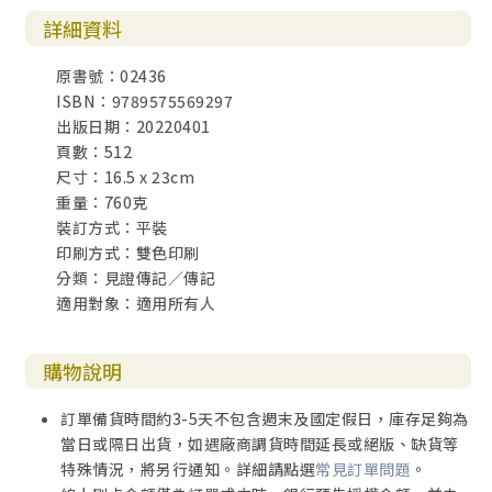
第十六章 為什麼是福爾摩沙？
詳細資料
第十七章 成為孩童心目中「宣教師的形像」
第十八章 傳遞宣教異象
原書號：02436
ISBN：9789575569297
第三部 確信（信使與處境）
出版日期：20220401
頁數：512
第十篇 邁向本土化宣教的旅程
尺寸：16.5 x 23cm
第十九章 「本地化」的宣教原則
重量：760克
第二十章 培育本地傳道人才
裝訂方式：平裝
印刷方式：雙色印刷
第十一篇 建立本地教會
分類：見證傳記／傳記
第二十一章 「三自模式」的建造藍圖
適用對象：適用所有人
第二十二章 前線與後援之間的張力
第二十三章 人事「管理」的挑戰
購物說明
第十二篇 流淚撒種歡呼收割
第二十四章 本土化宣教的貢獻
訂單備貨時間約3-5天不包含週末及國定假日，庫存足夠為
第二十五章 對「本地化宣教」的評價
當日或隔日出貨，如遇廠商調貨時間延長或絕版、缺貨等
第二十六章 宣教師的培育
特殊情況，將另行通知。詳細請點選
常見訂單問題
。