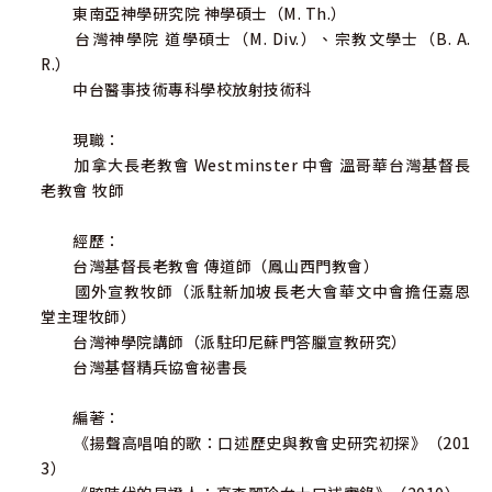
東南亞神學研究院 神學碩士（M. Th.）
傳播或是書本的閱讀，對宣教師的形象深植心坎，但我從未
台灣神學院 道學碩士（M. Div.）、宗教文學士（B. A.
想過有朝一日自己會踏上──馬偕長久所期待台灣教會應該
R.）
參與的──海外宣教事奉，更不敢想像日後竟成了馬偕的母
中台醫事技術專科學校放射技術科
差會──加拿大長老教會──的牧職成員。這一路的服事歷
程，實在是奇異恩典，筆墨難以形容！
現職：
加拿大長老教會 Westminster 中會 溫哥華台灣基督長
1995年，在就讀台灣神學院道學碩士課程時，第一次參
老教會 牧師
與海外短宣前往馬來西亞、新加坡，開啟我對海外宣教的眼
界。2000年結束二年的牧會工作，重返校園修習神學碩士課
經歷：
程，同時擔任台灣基督精兵協會秘書長致力推動青年宣教運
台灣基督長老教會 傳道師（鳳山西門教會）
動，並開始接觸印尼蘇門答臘的宣教工作。2006年8月由台灣
國外宣教牧師（派駐新加坡長老大會華文中會擔任嘉恩
神學院聘為講師，並於9月16日按立為機構牧師，11月藉由台
堂主理牧師）
灣基督精兵協會與印尼栽種者差會宣教夥伴的渠道，受派前
台灣神學院講師（派駐印尼蘇門答臘宣教研究）
往印尼蘇門達臘從事宣教教育訓練及研究，全家正式踏上海
台灣基督精兵協會祕書長
外跨文化宣教的學習旅程。2007年4月台灣基督長老教會（P
CT）與新加坡長老大會所（PCS）正式簽訂「宣教合作協
編著：
約」，雙邊的合作再次進入宣教夥伴關係。2008年8月，在結
《揚聲高唱咱的歌：口述歷史與教會史研究初探》（201
束印尼的宣教工作後，隨即在PCT與PCS宣教夥伴的架構下，
3）
受PCT任命為國外宣教師，由世界傳道會（CWM）資助下派