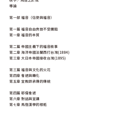
楔子／馬偕之於我
福爾摩沙台灣的雙文化橋梁。按加拿大人權牧師史邁克（Mic
導論
hael Stanton）的分析，馬偕是當時唯一對排華的「人頭
稅」制度公開提出反對的加拿大本地人，因此他認為：「我
第一部 福音（信使與福音）
們當喚起各界重視馬偕畢生秉持的人道精神，同時也藉由馬
偕在台灣的事蹟，引導加拿大主流社會關注台灣的國際參與
第一篇 福音自由奔放不受攔阻
議題。」這座150年前搭起的橋梁，今日仍然延續著。2022
第一章 福音的本質
年是馬偕暨加拿大長老教會在台宣教150週年紀念的日子，台
加各界藉此推動許多紀念活動，繫連兩國綿延已久的情誼，
第二篇 帝國主義下的福音敘事
同時提升台灣的國際能見度，出版事業理當是不可或缺的一
第二章 海洋帝國法蘭西打台灣(1884)
環。
第三章 大日本帝國接收台灣(1895)
第三篇 福音與文化的火花
第四章 會遇與轉化
第五章 宣教師承傳的傳統
第四篇 耶儒會遇
第六章 對話與宣講
第七章 馬偕漢學的根柢