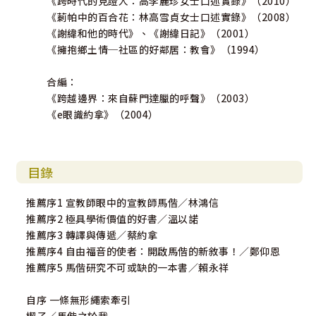
《跨時代的見證人：高李麗珍女士口述實錄》（2010）
任在PCS華文中會屬下的嘉恩堂（Abundant Grace Presby
《莿帕中的百合花：林高雪貞女士口述實錄》（2008）
terian Church）從事牧養的工作，並參與中會及大會的各項
《謝緯和他的時代》、《謝緯日記》（2001）
事奉，期間也參與在東南亞許多地區（馬來西亞、柬埔寨、
《擁抱鄉土情─社區的好鄰居：教會》（1994）
緬甸、越南、泰國等）的短宣考察。2014年9月第三度進入台
灣神學院，攻讀神學博士課程主修宣教神學。2015年4月起，
合編：
受聘擔任加拿大長老教會（PCC）Westminster中會溫哥華
《跨越邊界：來自蘇門達臘的呼聲》（2003）
台灣基督長老教會第四任牧師，進入另一段新的宣教學習，
《e眼識約拿》（2004）
開始關注北美處境的宣教課題。
台灣神學院是馬偕建立的第一所學校「牛津學堂」（Oxf
ord College，1882年6月19日建竣，7月26日舉行落成禮
目錄
拜，9月15日開始辦學）的延續，我在這所學院前後讀了十九
年。在海外事奉十五年之久，對海外宣教人才的養成、訓練
推薦序1 宣教師眼中的宣教師馬偕／林鴻信
及差派制度的建立等，有相當大的興趣。如今成為加拿大長
推薦序2 極具學術價值的好書／溫以諾
老教會的牧師，這樣的身分使到我對加拿大長老教會當年差
推薦序3 轉譯與傳遞／蔡約拿
派宣教師到北台灣宣教的研究工作，多了一份使命感及責任
推薦序4 自由福音的使者：開啟馬偕的新敘事！／鄭仰恩
感。
推薦序5 馬偕研究不可或缺的一本書／賴永祥
加拿大對世界的貢獻是從福爾摩沙台灣開始，加拿大人
自序 一條無形繩索牽引
進入亞洲也是始於福爾摩沙台灣，馬偕正是那連結加拿大和