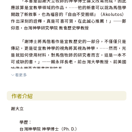
「本書是由謝大立牧師的神學博士論文改寫而成，因此
應該算是宣教學領域的作品。……他的新書可以說為馬偕學
開啟了新敘事，也為福音的『自由不受捆綁』（Akolutos）
作出深刻的詮釋，真是可喜可賀，在此誠心推薦！」──鄭
仰恩，台灣神學研究學院 教會歷史學教授
「謝博士將馬偕看作是宣教歷史的一部分，不僅僅只是
傳記，更是從宣教神學的視角將其視為神學。……然而，光
是就如何使用材料，對馬偕牧師的研究者而言，這是一本不
可或缺的書。」──賴永祥長老，前台灣大學教授、前美國
哈佛大學燕京圖書館副館長
看更多
（推薦序依姓氏筆劃順序排列）
作者介紹
序
楔子
謝大立
馬偕之於我
學歷：
台灣神學院 神學博士（Ph. D.）
年少時，深受馬偕生命敘事的感召，不論是藉由講員的