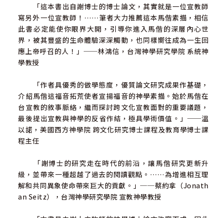
「這本書出自謝博士的博士論文，其實就是一位宣教師
寫另外一位宣教師！……筆者大力推薦這本馬偕素描，相信
此書必定能使你眼界大開，引導你進入馬偕的深層內心世
界，被其豐盛的生命體驗深深觸動，也同樣嚮往成為一生回
應上帝呼召的人！」──林鴻信，台灣神學研究學院 系統神
學教授
「作者具優秀的做學態度，優質論文研究成果作基礎，
介紹馬偕這福音拓荒使者宣揚福音的神學素描。始於馬偕在
台宣教的敘事脈絡，繼而探討跨文化宣教面對的重要議題，
最後提出宣教與神學的反省作結，極具學術價值。」──溫
以諾，美國西方神學院 跨文化研究博士課程及教育學博士課
程主任
「謝博士的研究走在時代的前沿，讓馬偕研究更新升
級，並帶來一種超越了過去的閱讀觀點。……為增進相互理
解和共同異象使命帶來巨大的貢獻。」──蔡約拿（Jonath
an Seitz），台灣神學研究學院 宣教神學教授