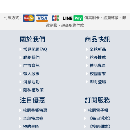
付款方式：
傳真刷卡、虛擬轉帳、郵
政劃撥、超商取貨付款
關於我們
商品快訊
常見問題FAQ
全館新品
聯絡我們
館長推薦
門市資訊
禮品專區
徵人啟事
校園書饗
消息活動
即將登場
隱私權政策
注目優惠
訂閱服務
校園書饗特惠
校園電子報
全部特惠案
《每日活水》
預約專區
《校園雜誌》