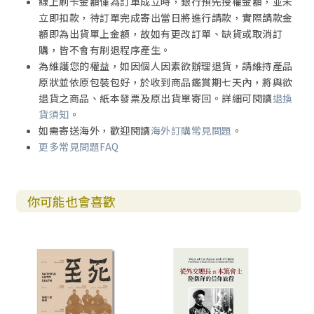
線上刷卡金額僅為訂單成立時，銀行預先授權金額，並未
續篇 承傳
立即扣款，待訂單完成寄出當日將進行請款，實際請款金
第二十七章 教會的種子
額即為出貨單上金額，故如有更改訂單、缺貨或取消訂
第二十八章 「活」的神學
購，皆不會有刷退程序產生。
第二十九章 下一棒該誰了？
為維護您的權益，如因個人因素欲辦理退貨，請維持產品
原狀並依原包裝包好，於收到商品鑑賞期七天內，將與欲
附錄一／馬偕日記 1868、1870、1871 摘錄
退貨之商品、紙本發票及原出貨單寄回。詳細可閱讀
退換
附錄二／馬偕教學科目及大綱
貨須知
。
附錄三／華人的人頭稅
如需寄送海外，歡迎閱讀
海外訂購常見問題
。
附錄四／新店起初設拜堂
更多常見問題FAQ
參考書目
論文謝誌
你可能也會喜歡
獻冊台語禱文