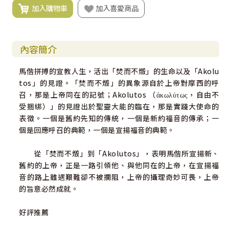
加入購物車
加入喜愛商品
內容簡介
馬偕拼搏的宣教人生，活出「焚而不燬」的生命以及「Akolu
tos」的見證。「焚而不燬」的異象源自於上帝對摩西的呼
召，那是上帝同在的記號；Akolutos （ἀκωλύτως，自由不
受捆綁）」的見證出於聖靈大能的臨在，那是實踐大使命的
表徵。一個是舊約先知的傳統，一個是新約福音的傳承；一
個是回應呼召的典範，一個是宣揚福音的典範。
從「焚而不燬」到「Akolutos」，表明馬偕所宣揚新、
舊約的上帝，正是一路引領他、與他同在的上帝，在宣揚福
音的路上雖遇艱難卻不被攔阻，上帝的攝理奇妙可畏，上帝
的旨意必然成就。
好評推薦