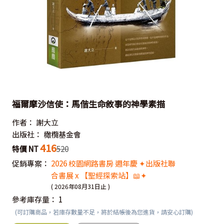
福爾摩沙信使：馬偕生命敘事的神學素描
作者：
謝大立
出版社：
橄欖基金會
416
特價 NT
520
促銷專案：
2026 校園網路書房 週年慶 ✦出版社聯
合書展 x 【聖經探索站】📖✦
( 2026年08月31日止 )
參考庫存量：
1
(可訂購商品，若庫存數量不足，將於結帳後為您進貨，請安心訂購)