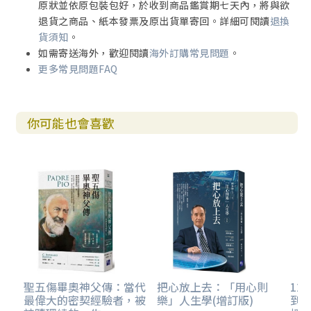
原狀並依原包裝包好，於收到商品鑑賞期七天內，將與欲
退貨之商品、紙本發票及原出貨單寄回。詳細可閱讀
退換
貨須知
。
如需寄送海外，歡迎閱讀
海外訂購常見問題
。
更多常見問題FAQ
你可能也會喜歡
聖五傷畢奧神父傳：當代
把心放上去：「用心則
12
最偉大的密契經驗者，被
樂」人生學(增訂版)
到