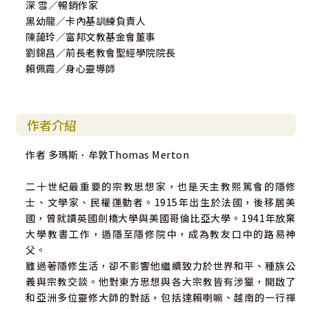
深 雪／暢銷作家
黑幼龍／卡內基訓練負責人
陳藹玲／富邦文教基金會董事
劉錦昌／前長老教會聖經學院院長
賴佩霞／身心靈導師
作者介紹
作者 多瑪斯．牟敦Thomas Merton
二十世紀最重要的宗教思想家，也是天主教熙篤會的隱修
士、文學家、民權運動者。1915年出生於法國，後移居美
國，曾就讀英國劍橋大學與美國哥倫比亞大學。1941年放棄
大學教書工作，遁隱至隱修院中，成為教友口中的路易神
父。
雖過著隱修生活，卻不影響他繼續致力於世界和平、種族公
義與宗教交談。他對東方思想與各大宗教皆有涉獵，開啟了
和亞洲多位靈修大師的對話，包括達賴喇嘛、越南的一行禪