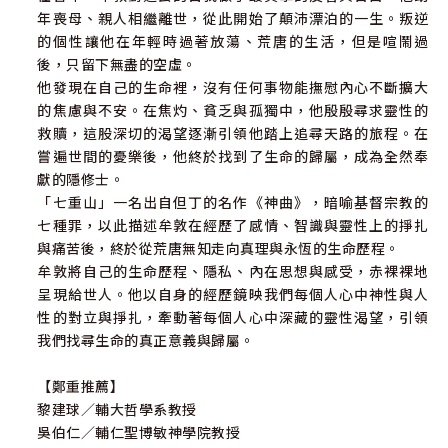
年喪母、親人相繼離世，從此開始了顛沛漂泊的一生。叛逆
的個性讓他在年輕時過著放蕩、荒唐的生活，但是喧鬧過
後，只留下無盡的空虛。
他發現在自己的生命裡，沒有任何事物能撫慰內心不斷擴大
的焦慮與不安。在焦灼、貧乏與孤獨中，他殷殷尋求靈性的
救贖，這股深切的渴望逐漸引領他踏上追尋天路的旅程。在
嘗遍世間的憂樂後，他終於找到了生命的歸屬，成為全然奉
獻的隱修士。
「七重山」一名出自但丁的名作《神曲》，暗喻基督宗教的
七種罪，以此描述牟敦在經歷了感情、智識與靈性上的掙扎
與痛苦後，終於從荒唐無知走向真理與永恆的生命歷程。
牟敦將自己的生命歷程、隱私、內在思想與感受，赤裸裸地
呈現給世人。他以自身的經歷鏡映我們每個人心中神性與人
性的對立與掙扎，牽動著每個人心中深藏的靈性渴望，引領
我們找尋生命的真正意義與歸屬。
【鄭重推薦】
黎建球／輔大哲學系教授
吳伯仁／輔仁聖博敏神學院教授