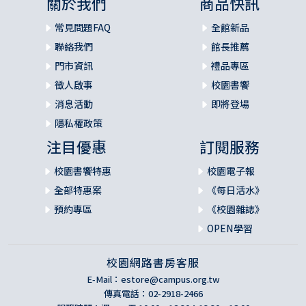
關於我們
商品快訊
常見問題FAQ
全館新品
聯絡我們
館長推薦
門市資訊
禮品專區
徵人啟事
校園書饗
消息活動
即將登場
隱私權政策
注目優惠
訂閱服務
校園書饗特惠
校園電子報
全部特惠案
《每日活水》
預約專區
《校園雜誌》
OPEN學習
校園網路書房客服
E-Mail：
estore@campus.org.tw
傳真電話：02-2918-2466