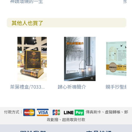
神蹟環繞的一生
授
其他人也買了
茶葉禮盒/7033...
歸心祈禱簡介
親手抄聖經--
付款方式：
傳真刷卡、虛擬轉帳、郵
政劃撥、超商取貨付款