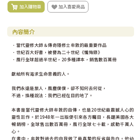
加入購物車
加入喜愛商品
內容簡介
．當代靈修大師＆傳奇隱修士牟敦的最重要作品
．世紀百大好書，被譽為二十世紀《懺悔錄》
．風行全球超過半世紀，20多種譯本，銷售數百萬冊
獻給所有渴求生命意義的人。
我們永遠是旅人，風塵僕僕，卻不知何去何從，
不過，換種說法：我們已經在目的地了。
本書是當代靈修大師牟敦的自傳，也是20世紀最震撼人心的
靈性巨作。於1948年一出版便引來各方矚目，長踞美國各大
暢銷榜，全球售出數百萬冊，風行全球七十載，感動千萬人
心。
在書中，牟敦對過去的自我做了最真摯的反省與告白。他幼