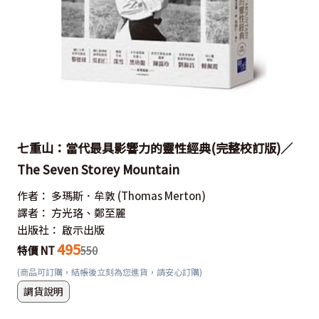
七重山：當代最具影響力的靈性經典(完整校訂版)／
The Seven Storey Mountain
作者：
多瑪斯．牟敦
(Thomas Merton)
譯者：
方光珞、鄭至麗
出版社：
啟示出版
495
特價 NT
550
(商品可訂購，結帳後立刻為您進貨，請安心訂購)
調貨說明