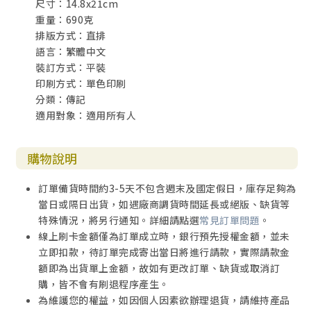
尺寸：14.8x21cm
重量：690克
排版方式：直排
語言：繁體中文
裝訂方式：平裝
印刷方式：單色印刷
分類：傳記
適用對象：適用所有人
購物說明
訂單備貨時間約3-5天不包含週末及國定假日，庫存足夠為
當日或隔日出貨，如遇廠商調貨時間延長或絕版、缺貨等
特殊情況，將另行通知。詳細請點選
常見訂單問題
。
線上刷卡金額僅為訂單成立時，銀行預先授權金額，並未
立即扣款，待訂單完成寄出當日將進行請款，實際請款金
額即為出貨單上金額，故如有更改訂單、缺貨或取消訂
購，皆不會有刷退程序產生。
為維護您的權益，如因個人因素欲辦理退貨，請維持產品