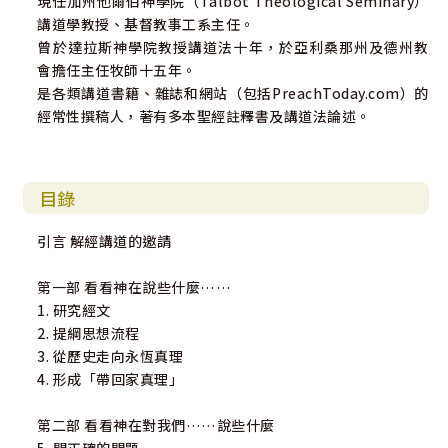
現任加州他爾伯神學院（Talbot Theological Seminary）
講道學教授、基督教事工系主任。
曾於達拉斯神學院教授講道法十年，於亞利桑那州及德州教
會擔任主任牧師十五年。
是各類講道書籍、雜誌和網站（包括PreachToday.com）的
經常性撰稿人，著有多本聖經註釋書及講道法論述。
目錄
引言 解經講道的邀請
第一部 看看神在說些什麼……
1. 研究經文
2. 提綱思想流程
3. 從歷史走向永恆真理
4. 形成「帶回家真理」
第二部 看看神在對我們……說些什麼