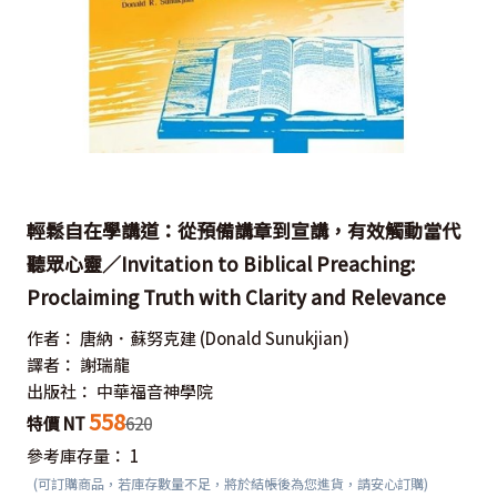
輕鬆自在學講道：從預備講章到宣講，有效觸動當代
聽眾心靈／Invitation to Biblical Preaching:
Proclaiming Truth with Clarity and Relevance
作者：
唐納．蘇努克建
(Donald Sunukjian)
譯者：
謝瑞龍
出版社：
中華福音神學院
558
特價 NT
620
參考庫存量：
1
(可訂購商品，若庫存數量不足，將於結帳後為您進貨，請安心訂購)