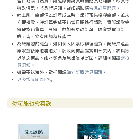
當日或隔日出貨，如遇廠商調貨時間延長或絕版、缺貨等
特殊情況，將另行通知。詳細請點選
常見訂單問題
。
線上刷卡金額僅為訂單成立時，銀行預先授權金額，並未
立即扣款，待訂單完成寄出當日將進行請款，實際請款金
額即為出貨單上金額，故如有更改訂單、缺貨或取消訂
購，皆不會有刷退程序產生。
為維護您的權益，如因個人因素欲辦理退貨，請維持產品
原狀並依原包裝包好，於收到商品鑑賞期七天內，將與欲
退貨之商品、紙本發票及原出貨單寄回。詳細可閱讀
退換
貨須知
。
如需寄送海外，歡迎閱讀
海外訂購常見問題
。
更多常見問題FAQ
你可能也會喜歡