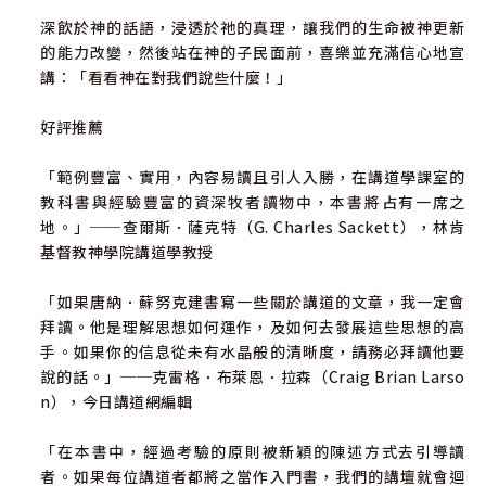
深飲於神的話語，浸透於祂的真理，讓我們的生命被神更新
的能力改變，然後站在神的子民面前，喜樂並充滿信心地宣
講：「看看神在對我們說些什麼！」
好評推薦
「範例豐富、實用，內容易讀且引人入勝，在講道學課室的
教科書與經驗豐富的資深牧者讀物中，本書將占有一席之
地。」──查爾斯．薩克特（G. Charles Sackett），林肯
基督教神學院講道學教授
「如果唐納．蘇努克建書寫一些關於講道的文章，我一定會
拜讀。他是理解思想如何運作，及如何去發展這些思想的高
手。如果你的信息從未有水晶般的清晰度，請務必拜讀他要
說的話。」──克雷格．布萊恩．拉森（Craig Brian Larso
n），今日講道網編輯
「在本書中，經過考驗的原則被新穎的陳述方式去引導讀
者。如果每位講道者都將之當作入門書，我們的講壇就會迴