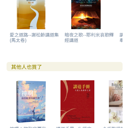
愛之道路--謝松齡講道集
暗夜之歌--耶利米哀歌釋
講
(馬太卷)
經講道
奉
其他人也買了