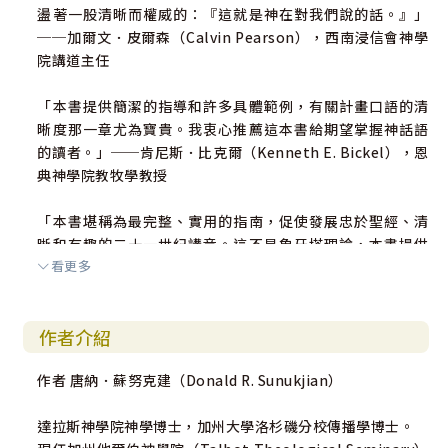
盪著一股清晰而權威的：『這就是神在對我們說的話。』」
──加爾文．皮爾森（Calvin Pearson），西南浸信會神學
院講道主任
「本書提供簡潔的指導和許多具體範例，有關計畫口語的清
晰度那一章尤為寶貴。我衷心推薦這本書給期望掌握神話語
的讀者。」──肯尼斯．比克爾（Kenneth E. Bickel），恩
典神學院教牧學教授
「本書堪稱為最完整、實用的指南，促使發展忠於聖經、清
晰和有趣的二十一世紀講章。這不是象牙塔理論，本書提供
看更多
了腳踏實地的見解和充足的實例，為每位講道者激發出許多
偉大的講道概念。」──邁可．杜杜特（Michael Dudui
t），《網道》雜誌編輯
作者介紹
作者 唐納．蘇努克建（Donald R. Sunukjian）
達拉斯神學院神學博士，加州大學洛杉磯分校傳播學博士。