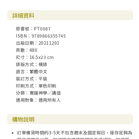
詳細資料
原書號：PT0087
ISBN：9789866355745
出版日期：20211201
頁數：480
尺寸：16.5x23 cm
排版方式：橫排
語言：繁體中文
裝訂方式：平裝
印刷方式：單色印刷
分類：實踐神學／講道
適用對象：適用所有人
購物說明
訂單備貨時間約3-5天不包含週末及國定假日，庫存足夠為