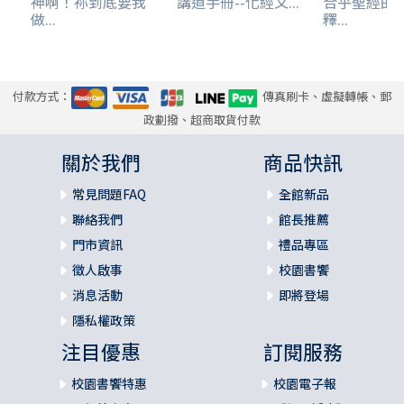
神啊！祢到底要我
講道手冊--化經文...
合乎聖經的
做...
釋...
付款方式：
傳真刷卡、虛擬轉帳、郵
政劃撥、超商取貨付款
關於我們
商品快訊
常見問題FAQ
全館新品
聯絡我們
館長推薦
門市資訊
禮品專區
徵人啟事
校園書饗
消息活動
即將登場
隱私權政策
注目優惠
訂閱服務
校園書饗特惠
校園電子報