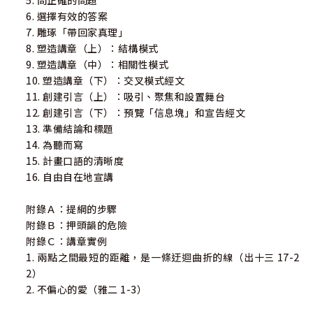
5. 問正確的問題
6. 選擇有效的答案
7. 雕琢「帶回家真理」
8. 塑造講章（上）：結構模式
9. 塑造講章（中）：相關性模式
10. 塑造講章（下）：交叉模式經文
11. 創建引言（上）：吸引、聚焦和設置舞台
12. 創建引言（下）：預覽「信息塊」和宣告經文
13. 準備結論和標題
14. 為聽而寫
15. 計畫口語的清晰度
16. 自由自在地宣講
附錄Ａ：提綱的步驟
附錄Ｂ：押頭韻的危險
附錄Ｃ：講章實例
1. 兩點之間最短的距離，是一條迂迴曲折的線（出十三 17-2
2）
2. 不偏心的愛（雅二 1-3）