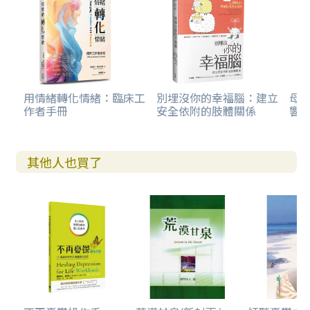
用情緒轉化情緒：臨床工
別埋沒你的幸福腦：建立
母親
作者手冊
安全依附的肢體關係
響走
其他人也買了