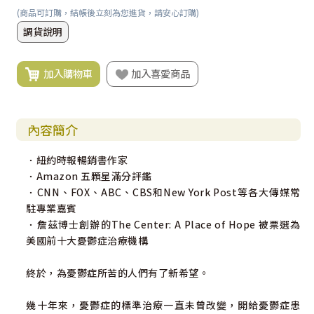
(商品可訂購，結帳後立刻為您進貨，請安心訂購)
調貨說明
加入購物車
加入喜愛商品
內容簡介
．紐約時報暢銷書作家
．Amazon 五顆星滿分評鑑
．CNN、FOX、ABC、CBS和New York Post等各大傳媒常
駐專業嘉賓
．詹茲博士創辦的The Center: A Place of Hope 被票選為
美國前十大憂鬱症治療機構
終於，為憂鬱症所苦的人們有了新希望。
幾十年來，憂鬱症的標準治療一直未曾改變，開給憂鬱症患