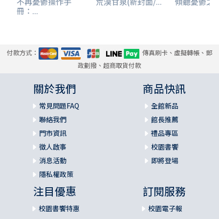
不再憂鬱操作手
荒漠甘泉(新封面/...
傾聽憂鬱之
冊：...
付款方式：
傳真刷卡、虛擬轉帳、郵
政劃撥、超商取貨付款
關於我們
商品快訊
常見問題FAQ
全館新品
聯絡我們
館長推薦
門市資訊
禮品專區
徵人啟事
校園書饗
消息活動
即將登場
隱私權政策
注目優惠
訂閱服務
校園書饗特惠
校園電子報