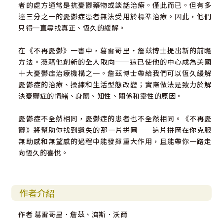
者的處方通常是抗憂鬱藥物或談話治療。僅此而已。但有多
達三分之一的憂鬱症患者無法受用於標準治療。因此，他們
只得一直尋找真正、恆久的緩解。
在《不再憂鬱》一書中，葛雷哥里‧詹茲博士提出新的前瞻
方法。憑藉他創新的全人取向──這已使他的中心成為美國
十大憂鬱症治療機構之一。詹茲博士帶給我們可以恆久緩解
憂鬱症的治療、操練和生活型態改變；實際做法是致力於解
決憂鬱症的情緒、身體、知性、關係和靈性的原因。
憂鬱症不全然相同，憂鬱症的患者也不全然相同。《不再憂
鬱》將幫助你找到遺失的那一片拼圖──這片拼圖在你克服
無助感和無望感的過程中能發揮重大作用，且能帶你一路走
向恆久的喜悅。
作者介紹
作者 葛雷哥里．詹茲、濟斯．沃爾