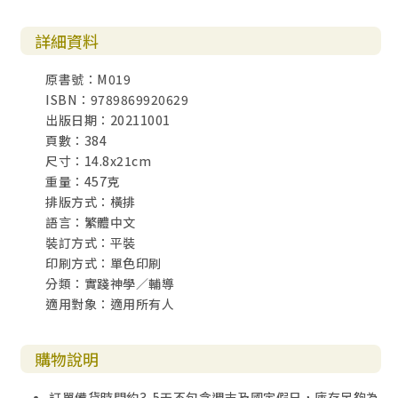
詳細資料
原書號：M019
ISBN：9789869920629
出版日期：20211001
頁數：384
尺寸：14.8x21cm
重量：457克
排版方式：橫排
語言：繁體中文
裝訂方式：平裝
印刷方式：單色印刷
分類：實踐神學／輔導
適用對象：適用所有人
購物說明
訂單備貨時間約3-5天不包含週末及國定假日，庫存足夠為