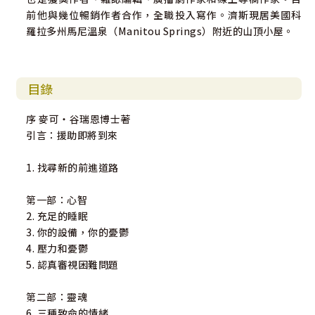
前他與幾位暢銷作者合作，全職投入寫作。濟斯現居美國科
羅拉多州馬尼溫泉（Manitou Springs）附近的山頂小屋。
目錄
序 麥可‧谷瑞恩博士著
引言：援助即將到來
1. 找尋新的前進道路
第一部：心智
2. 充足的睡眠
3. 你的設備，你的憂鬱
4. 壓力和憂鬱
5. 認真審視困難問題
第二部：靈魂
6. 三種致命的情緒