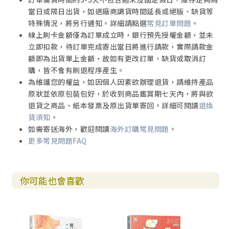
當日或隔日出貨，如遇廠商調貨時間延長或絕版、缺貨等
特殊情況，將另行通知。詳細請點選
常見訂單問題
。
線上刷卡金額僅為訂單成立時，銀行預先授權金額，並未
立即扣款，待訂單完成寄出當日將進行請款，實際請款金
額即為出貨單上金額，故如有更改訂單、缺貨或取消訂
購，皆不會有刷退程序產生。
為維護您的權益，如因個人因素欲辦理退貨，請維持產品
原狀並依原包裝包好，於收到商品鑑賞期七天內，將與欲
退貨之商品、紙本發票及原出貨單寄回。詳細可閱讀
退換
貨須知
。
如需寄送海外，歡迎閱讀
海外訂購常見問題
。
更多常見問題FAQ
你可能也會喜歡