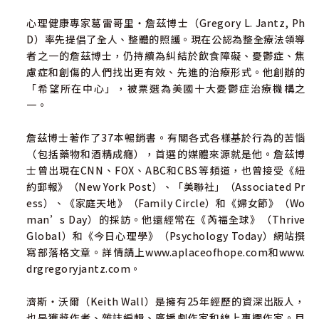
心理健康專家葛雷哥里‧詹茲博士（Gregory L. Jantz, Ph
D）率先提倡了全人、整體的照護。現在公認為整全療法領導
者之一的詹茲博士，仍持續為糾結於飲食障礙、憂鬱症、焦
慮症和創傷的人們找出更有效、先進的治療形式。他創辦的
「希望所在中心」，被票選為美國十大憂鬱症治療機構之
一。
詹茲博士著作了37本暢銷書。有關各式各樣基於行為的苦惱
（包括藥物和酒精成癮），首選的媒體來源就是他。詹茲博
士曾出現在CNN、FOX、ABC和CBS等頻道，也曾接受《紐
約郵報》（New York Post）、「美聯社」（Associated Pr
ess）、《家庭天地》（Family Circle）和《婦女節》（Wo
man’s Day）的採訪。他還經常在《芮福全球》（Thrive
Global）和《今日心理學》（Psychology Today）網站撰
寫部落格文章。詳情請上www.aplaceofhope.com和www.
drgregoryjantz.com。
濟斯‧沃爾（Keith Wall）是擁有25年經歷的資深出版人，
也是獲獎作者、雜誌編輯、廣播劇作家和線上專欄作家。目