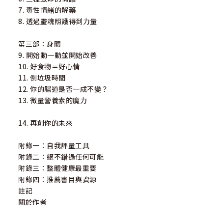
7. 毒性情緒的解藥
8. 透過靈魂照護得到力量
第三部：身體
9. 開始動一動並開始改善
10. 好食物＝好心情
11. 倒垃圾時間
12. 你的腸道是否一成不變？
13. 微量營養素的魔力
14. 再創你的未來
附錄一：自我評量工具
附錄二：絕不錯過任何可能
附錄三：整體健康最重要
附錄四：推薦書目與資源
註記
關於作者